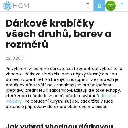
K
Přejít
Hledat
M
Přihlášen
Nákup
na
o
obsah
Zpět
Zpět
košík
š
Dárkové krabičky
í
C
všech druhů, barev a
k
o
rozměrů
p
o
22.10.2017
t
ř
Při vybírání vhodného dárku je často zapotřebí vybrat také
vhodnou dárkovou krabičku nebo nějaký vkusný obal na
e
darovaný předmět. Při běžných nákupech v eshopech je
b
doručený dárek většinou zabalený jen pro bezpečnou
u
přepravu předmětu k zákazníkovi. Existují ale také eshopy,
které zabalí dárek do vhodné, předem vybrané
dárkové
j
krabičky
. Po doručení kurýrní službou tak držíte v ruce
e
dokonale připravený dárek pro obdarovanou osobu.
t
e
Jak vybrat vhodnou dárkovou
n