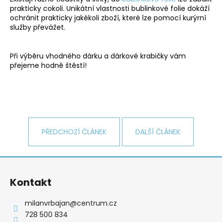
č
prakticky cokoli. Unikátní vlastnosti bublinkové folie dokáží
u
ochránit prakticky jakékoli zboží, které lze pomocí kurýrní
j
služby převážet.
e
m
e
Při výběru vhodného dárku a dárkové krabičky vám
přejeme hodně štěstí!
PRSTEN
HVĚZDA
S
ŠATONY
CRYSTAL
SWAROVSKI
PŘEDCHOZÍ ČLÁNEK
DALŠÍ ČLÁNEK
330
Kč
Z
á
Kontakt
p
a
milanvrbajan
@
centrum.cz
t
728 500 834