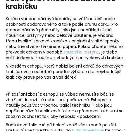
krabičku
a
j
Kritéria vhodné dárkové krabičky se většinou liší podle
í
osobnosti obdarovaného a také podle druhu dárku. Pro
t
drobné dárkové předměty, jako jsou například různé
náušnice, prstýnky nebo celkově bižuterie, je vhodná
?
třeba kvalitní sárková krabička z originální vlnité lepenky
nebo třívrstvého tvrzeného papíru. Pokud chcete někoho
překvapit dárkem v podobě
snubního prstenu
, je třeba
volit dárkovou krabičku z vhodných prstýnkových krabiček.
V každém eshopu, který nabízí balení dárků do dárkových
HLEDAT
krabiček vám ochotně poradí s výběrem té nejvhodnější
krabičky právě pro vás a váš dárek.
D
Při zasílání zboží z eshopu se vůbec nemusíte bát, že
o
zboží přijde rozbité nebo jinak poškozené. Eshopy se
p
naučily používat vhodnou balící techniku – jako jsou
například různé bublinkové folie – a přepravci také umí se
o
zbožím zacházet tak, aby nedošlo k poškození.
r
u
Bublinková folie má při balení zboží všestranné použití.
Existují různé tloušťky a šířky, do
bublinkové folie
lze zabalit