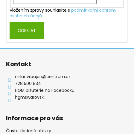
Vložením zprávy souhlasíte s
podmínkami ochrany
osobních údajů
ODESLAT
Z
á
Kontakt
p
a
milanvrbajan
@
centrum.cz
t
728 500 834
í
HGM bižuterie na Facebooku
hgmswarovski
Informace pro vás
Často kladené otázky