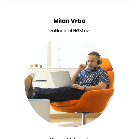
a
j
Milan Vrba
í
t
zakladatel HGM.cz
?
HLEDAT
D
o
p
o
r
u