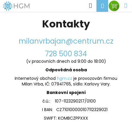
K
Přejít
Hledat
M
Přihlášen
Nákup
na
o
obsah
Zpět
Zpět
košík
š
Kontakty
í
C
k
o
milanvrbajan@centrum.cz
p
728 500 834
o
t
(v pracovních dnech od 9:00 do 18:00)
ř
Odpovědná osoba
e
Internetový obchod
hgm.cz
je provozován firmou
Milan Vrba, IČ: 07941765, sídlo: Karlovy Vary.
b
u
Bankovní spojení
j
č.ú.:
107-1123290217/0100
e
I BAN:
CZ710100000107112329021
t
SWIFT:
KOMBCZPPXXX
e
n