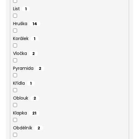
List
1
Hruška
14
Korálek
1
Vločka
2
Pyramida
2
Křídla
1
Oblouk
2
Klapka
21
Obdélník
2