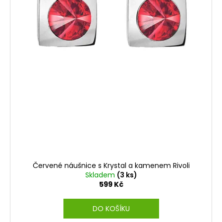
t
ů
Červené náušnice s Krystal a kamenem Rivoli
Skladem
(3 ks)
599 Kč
DO KOŠÍKU