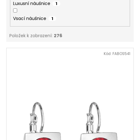
Luxusní náušnice
1
Vsací náušnice
1
Položek k zobrazení:
276
V
Kód:
FABOS541
ý
p
i
s
p
r
o
d
u
k