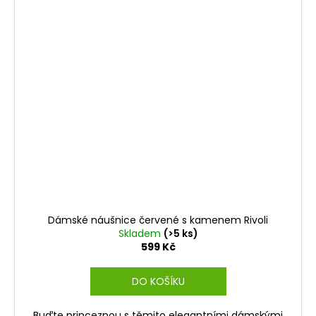
Dámské náušnice červené s kamenem Rivoli
Skladem
(>5 ks)
599 Kč
DO KOŠÍKU
Buďte princeznou s těmito elegantními dámskými