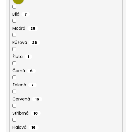
Bílá
7
Modrá
29
Růžová
26
Žlutá
1
Černá
6
Zelená
7
Červená
16
Stříbrná
10
Fialová
16