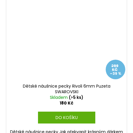
299
KČ
–39 %
Dětské náušnice pecky Rivoli 6mm Puzeta
SWAROVSKI
Skladem
(>5 ks)
180 Kč
DO KOŠÍKU
Dětské náušnice pecky Jak překvapit krásným dárkem