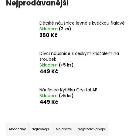
č
Nejprodávanější
u
j
e
Dětské náušnice levné s kytičkou fialové
m
Skladem
(2 ks)
e
250 Kč
PRSTEN
Dívčí náušnice s českým křišťálem na
HVĚZDA
šroubek
S
Skladem
(>5 ks)
ŠATONY
449 Kč
CRYSTAL
SWAROVSKI
330
Náušnice Kytička Crystal AB
Kč
Skladem
(>5 ks)
449 Kč
Ř
a
Abecedně
Nejlevnější
Nejdražší
Nejprodávanější