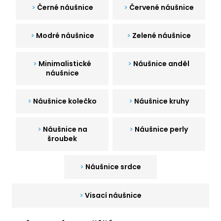
Černé náušnice
Červené náušnice
a
j
í
Modré náušnice
Zelené náušnice
t
?
Minimalistické
Náušnice anděl
náušnice
Náušnice kolečko
Náušnice kruhy
HLEDAT
Náušnice na
Náušnice perly
šroubek
D
o
Náušnice srdce
p
o
Visací náušnice
r
u