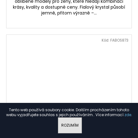
oblíbené modely pro ženy, které hledají kombinaci
krásy, kvality a dostupné ceny. Fialový krystal působí
jemně, přitom výrazně –...
Kód:
FABOS873
Tento web používá soubory cookie. Dalším procházením tohoto
webu vyjadřujete souhlas s jejich používáním.. Více informací
zde
.
ROZUMÍM