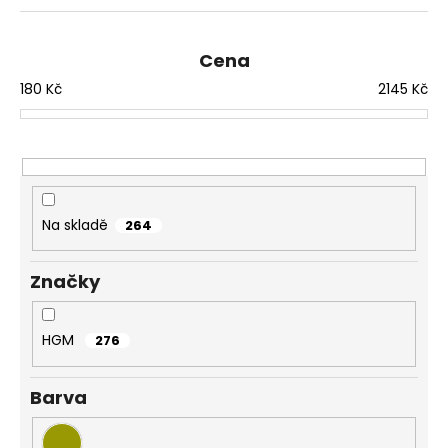
z
e
n
Cena
í
180
Kč
2145
Kč
p
r
o
d
u
Na skladě
264
k
t
Značky
ů
HGM
276
Barva