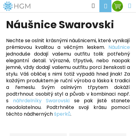
K
Přejít
Hledat
M
Přihlášen
Nákup
na
o
obsah
Zpět
Zpět
košík
š
Náušnice Swarovski
í
C
k
o
Nechte se oslnit krásnými náušnicemi, které vynikají
prémiovou kvalitou a věčným leskem.
Náušnice
p
jednoduše dodají vašemu outfitu tolik potřebný
o
elegantní detail. Výrazné, třpytivé, nebo naopak
t
jemné, vždy dodají vašemu outfitu porci ženskosti a
ř
stylu. Váš obličej s nimi totiž vypadá hned jinak! Za
e
každým produktem je ruční výroba a láska k tradici
b
a řemeslu.
Svým oslnivým třpytem dokáží
podtrhnout osobitý styl a půvab v kombinaci např.
u
s
náhrdelníky Swarovski
se pak jistě stanete
j
neodolatelnou. Podtrhněte svoji krásu pomocí
e
těchto nádherných
šperků
.
t
e
n