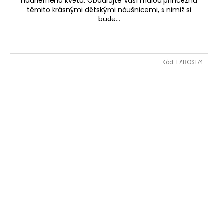
nádherného květu. Obdarujte Vaší malou princeznu
těmito krásnými dětskými náušnicemi, s nimiž si
bude...
Kód:
FABOS174