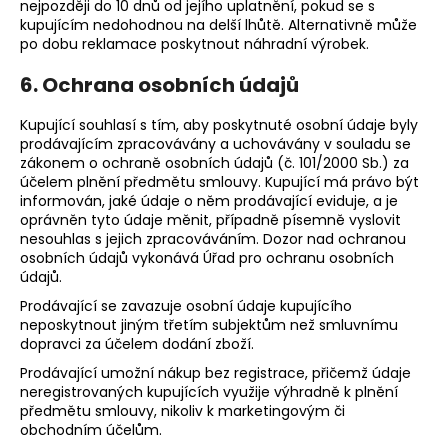
nejpozději do 10 dnů od jejího uplatnění, pokud se s
kupujícím nedohodnou na delší lhůtě. Alternativně může
po dobu reklamace poskytnout náhradní výrobek.
6. Ochrana osobních údajů
Kupující souhlasí s tím, aby poskytnuté osobní údaje byly
prodávajícím zpracovávány a uchovávány v souladu se
zákonem o ochraně osobních údajů (č. 101/2000 Sb.) za
účelem plnění předmětu smlouvy. Kupující má právo být
informován, jaké údaje o něm prodávající eviduje, a je
oprávněn tyto údaje měnit, případně písemně vyslovit
nesouhlas s jejich zpracováváním. Dozor nad ochranou
osobních údajů vykonává Úřad pro ochranu osobních
údajů.
Prodávající se zavazuje osobní údaje kupujícího
neposkytnout jiným třetím subjektům než smluvnímu
dopravci za účelem dodání zboží.
Prodávající umožní nákup bez registrace, přičemž údaje
neregistrovaných kupujících využije výhradně k plnění
předmětu smlouvy, nikoliv k marketingovým či
obchodním účelům.