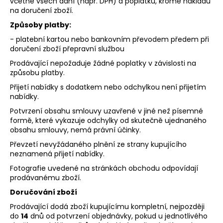
včetně všech daní (např. DPH) a poplatků, kromě nákladů
na doručení zboží.
Způsoby platby:
- platební kartou nebo bankovním převodem předem při
doručení zboží přepravní službou
Prodávající nepožaduje žádné poplatky v závislosti na
způsobu platby.
Přijetí nabídky s dodatkem nebo odchylkou není přijetím
nabídky.
Potvrzení obsahu smlouvy uzavřené v jiné než písemné
formě, které vykazuje odchylky od skutečně ujednaného
obsahu smlouvy, nemá právní účinky.
Převzetí nevyžádaného plnění ze strany kupujícího
neznamená přijetí nabídky.
Fotografie uvedené na stránkách obchodu odpovídají
prodávanému zboží.
Doručování zboží
Prodávající dodá zboží kupujícímu kompletní, nejpozději
do
14
dnů od potvrzení objednávky, pokud u jednotlivého