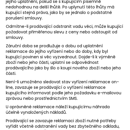
jejího uplatnění, pokud se s kupujícím písemně
nedohodnou na delší lhůtě. Po uplynutí této lhůty má
kupující stejná práva, jako by se jednalo o podstatné
porušení smlouvy.
Odmítne-li prodávající odstranit vadu věci, může kupující
požadovat přiměřenou slevu z ceny nebo odstoupit od
smlouvy.
Záruční doba se prodlužuje o dobu od uplatnění
reklamace do jejího vyřízení nebo do doby, kdy byl
kupující povinen si věc vyzvednout. Dojde-li k výměně
zboží nebo jeho části, uplatní se odpovědnost
prodávajícího jako by šlo o koupi nového zboží nebo jeho
části.
Není-li umožněno sledovat stav vyřízení reklamace on-
line, zavazuje se prodávající o vyřízení reklamace
kupujícího informovat podle jeho požadavku e-mailovou
zprávou nebo prostřednictvím SMS.
U oprávněné reklamace náleží kupujícímu náhrada
účelně vynaložených nákladů.
Prodávající se zavazuje reklamaci zboží nutné potřeby
vyřídit včetně odstranění vady bez zbytečného odkladu,