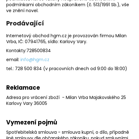
podmínkami obchodním zákoníkem (č. 513/1991 Sb.), vše
a
ve znění novel.
j
Prodávající
í
t
Internetový obchod hgm.cz je provozován firmou Milan
?
Vrba, IČ: 07941765, sídlo: Karlovy Vary.
Kontakty:728500834
email:
info@hgm.cz
tel.: 728 500 834 (v pracovních dnech od 9:00 do 18:00)
HLEDAT
Reklamace
Adresa pro vrácení zboží - Milan Vrba Majakovského 25
D
Karlovy Vary 36005
o
p
o
Vymezení pojmů
r
u
Spotřebitelská smlouva - smlouva kupní, o dílo, případně
jiné smlouvy dle občanského zákoníku, pokud smluvními