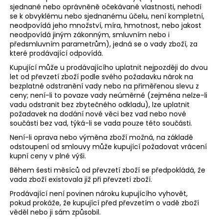
sjednané nebo oprávněně očekávané vlastnosti, nehodí
se k obvyklému nebo sjednanému účelu, není kompletní,
neodpovídá jeho množství, míra, hmotnost, nebo jakost
neodpovídá jiným zákonným, smluvním nebo i
předsmluvním parametrům), jedná se o vady zboží, za
které prodávající odpovídá.
Kupující může u prodávajícího uplatnit nejpozději do dvou
let od převzetí zboží podle svého požadavku nárok na
bezplatné odstranění vady nebo na přiměřenou slevu z
ceny; není-li to povaze vady neúměrné (zejména nelze-li
vadu odstranit bez zbytečného odkladu), lze uplatnit
požadavek na dodání nové věci bez vad nebo nové
součásti bez vad, týká-li se vada pouze této součásti.
Není-li oprava nebo výměna zboží možná, na základě
odstoupení od smlouvy může kupující požadovat vrácení
kupní ceny v plné výši.
Během šesti měsíců od převzetí zboží se předpokládá, že
vada zboží existovala již při převzetí zboží.
Prodávající není povinen nároku kupujícího vyhovět,
pokud prokáže, že kupující před převzetím o vadě zboží
věděl nebo ji sám způsobil.