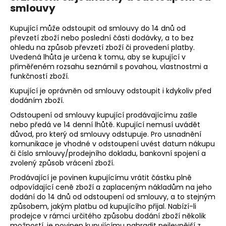
smlouvy
Kupující může odstoupit od smlouvy do 14 dnů od
převzetí zboží nebo poslední části dodávky, a to bez
ohledu na způsob převzetí zboží či provedení platby.
Uvedená lhůta je určena k tomu, aby se kupující v
přiměřeném rozsahu seznámil s povahou, vlastnostmi a
funkčností zboží.
Kupující je oprávněn od smlouvy odstoupit i kdykoliv před
dodáním zboží.
Odstoupení od smlouvy kupující prodávajícímu zašle
nebo předá ve 14 denní lhůtě. Kupující nemusí uvádět
důvod, pro který od smlouvy odstupuje. Pro usnadnění
komunikace je vhodné v odstoupení uvést datum nákupu
či číslo smlouvy/prodejního dokladu, bankovní spojení a
zvolený způsob vrácení zboží.
Prodávající je povinen kupujícímu vrátit částku plně
odpovídající ceně zboží a zaplaceným nákladům na jeho
dodání do 14 dnů od odstoupení od smlouvy, a to stejným
způsobem, jakým platbu od kupujícího přijal. Nabízí-li
prodejce v rámci určitého způsobu dodání zboží několik
možností, je povinen kupujícímu nahradit nejlevnější z