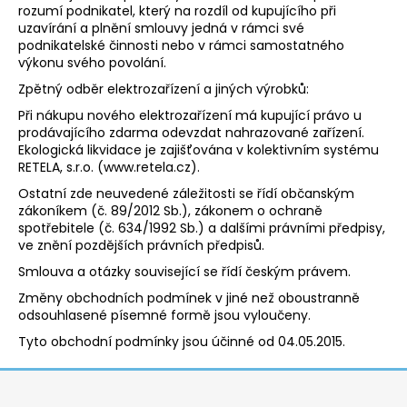
rozumí podnikatel, který na rozdíl od kupujícího při
uzavírání a plnění smlouvy jedná v rámci své
podnikatelské činnosti nebo v rámci samostatného
výkonu svého povolání.
Zpětný odběr elektrozařízení a jiných výrobků:
Při nákupu nového elektrozařízení má kupující právo u
prodávajícího zdarma odevzdat nahrazované zařízení.
Ekologická likvidace je zajišťována v kolektivním systému
RETELA, s.r.o. (www.retela.cz).
Ostatní zde neuvedené záležitosti se řídí občanským
zákoníkem (č. 89/2012 Sb.), zákonem o ochraně
spotřebitele (č. 634/1992 Sb.) a dalšími právními předpisy,
ve znění pozdějších právních předpisů.
Smlouva a otázky související se řídí českým právem.
Změny obchodních podmínek v jiné než oboustranně
odsouhlasené písemné formě jsou vyloučeny.
Tyto obchodní podmínky jsou účinné od 04.05.2015.
Z
á