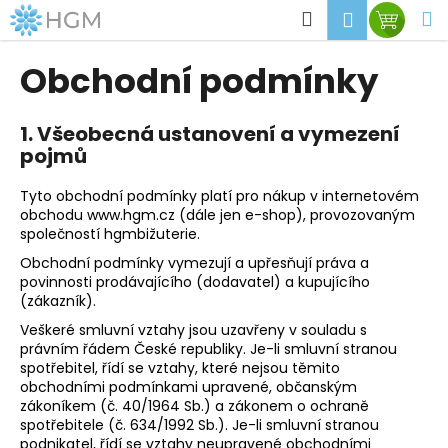
K
Přejít
Hledat
M
Přihlášen
Nákup
na
o
obsah
Zpět
Zpět
košík
š
Obchodní podmínky
í
C
k
o
1. Všeobecná ustanovení a vymezení
pojmů
p
o
Tyto obchodní podmínky platí pro nákup v internetovém
t
obchodu www.hgm.cz (dále jen e-shop), provozovaným
ř
společností hgmbižuterie.
e
Obchodní podmínky vymezují a upřesňují práva a
povinnosti prodávajícího (dodavatel) a kupujícího
b
(zákazník).
u
Veškeré smluvní vztahy jsou uzavřeny v souladu s
j
právním řádem České republiky. Je-li smluvní stranou
e
spotřebitel, řídí se vztahy, které nejsou těmito
obchodními podmínkami upravené, občanským
t
zákoníkem (č. 40/1964 Sb.) a zákonem o ochraně
e
spotřebitele (č. 634/1992 Sb.). Je-li smluvní stranou
n
podnikatel, řídí se vztahy neupravené obchodními