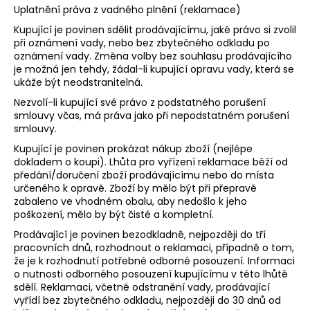
Uplatnění práva z vadného plnění (reklamace)
Kupující je povinen sdělit prodávajícímu, jaké právo si zvolil
při oznámení vady, nebo bez zbytečného odkladu po
oznámení vady. Změna volby bez souhlasu prodávajícího
je možná jen tehdy, žádal-li kupující opravu vady, která se
ukáže být neodstranitelná.
Nezvolí-li kupující své právo z podstatného porušení
smlouvy včas, má práva jako při nepodstatném porušení
smlouvy.
Kupující je povinen prokázat nákup zboží (nejlépe
dokladem o koupi). Lhůta pro vyřízení reklamace běží od
předání/doručení zboží prodávajícímu nebo do místa
určeného k opravě. Zboží by mělo být při přepravě
zabaleno ve vhodném obalu, aby nedošlo k jeho
poškození, mělo by být čisté a kompletní.
Prodávající je povinen bezodkladně, nejpozději do tří
pracovních dnů, rozhodnout o reklamaci, případně o tom,
že je k rozhodnutí potřebné odborné posouzení. Informaci
o nutnosti odborného posouzení kupujícímu v této lhůtě
sdělí. Reklamaci, včetně odstranění vady, prodávající
vyřídí bez zbytečného odkladu, nejpozději do 30 dnů od