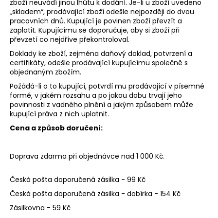
zboží neuvádí jinou lhůtu k dodání. Je-li u zboží uvedeno
„skladem“, prodávající zboží odešle nejpozději do dvou
pracovních dnů. Kupující je povinen zboží převzít a
zaplatit. Kupujícímu se doporučuje, aby si zboží při
převzetí co nejdříve překontroloval.
Doklady ke zboží, zejména daňový doklad, potvrzení a
certifikáty, odešle prodávající kupujícímu společně s
objednaným zbožím.
Požádá-li o to kupující, potvrdí mu prodávající v písemné
formě, v jakém rozsahu a po jakou dobu trvají jeho
povinnosti z vadného plnění a jakým způsobem může
kupující práva z nich uplatnit.
Cena a způsob doručení:
Doprava zdarma při objednávce nad 1 000 Kč.
Česká pošta doporučená zásilka - 99 Kč
Česká pošta doporučená zásilka​ - dobírka - 154 Kč​
Zásilkovna - 59 Kč