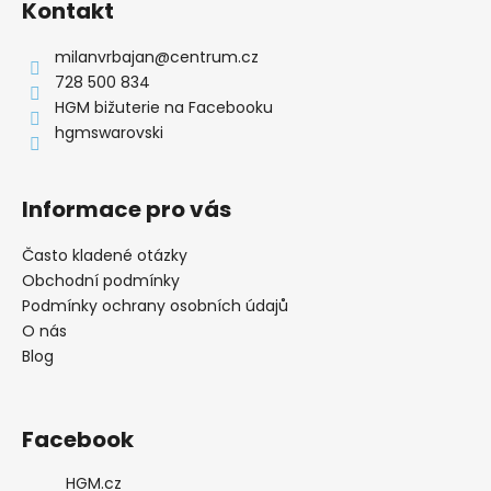
Kontakt
p
a
milanvrbajan
@
centrum.cz
t
728 500 834
í
HGM bižuterie na Facebooku
hgmswarovski
Informace pro vás
Často kladené otázky
Obchodní podmínky
Podmínky ochrany osobních údajů
O nás
Blog
Facebook
HGM.cz