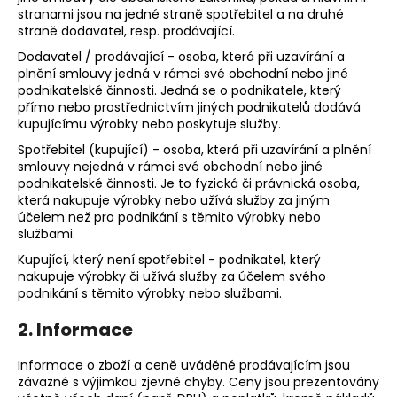
č
stranami jsou na jedné straně spotřebitel a na druhé
u
straně dodavatel, resp. prodávající.
j
Dodavatel / prodávající - osoba, která při uzavírání a
e
plnění smlouvy jedná v rámci své obchodní nebo jiné
m
podnikatelské činnosti. Jedná se o podnikatele, který
e
přímo nebo prostřednictvím jiných podnikatelů dodává
kupujícímu výrobky nebo poskytuje služby.
Spotřebitel (kupující) - osoba, která při uzavírání a plnění
NÁHRDELNÍK
RIVOLI
smlouvy nejedná v rámci své obchodní nebo jiné
STŘAPCE
podnikatelské činnosti. Je to fyzická či právnická osoba,
ROSE
která nakupuje výrobky nebo užívá služby za jiným
SWAROVSKI
účelem než pro podnikání s těmito výrobky nebo
službami.
710
Kč
Kupující, který není spotřebitel - podnikatel, který
nakupuje výrobky či užívá služby za účelem svého
podnikání s těmito výrobky nebo službami.
2. Informace
Informace o zboží a ceně uváděné prodávajícím jsou
závazné s výjimkou zjevné chyby. Ceny jsou prezentovány