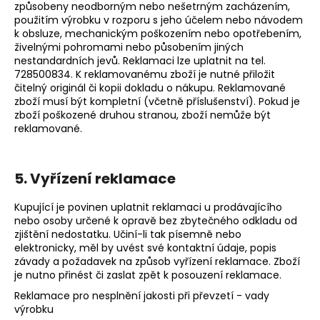
způsobeny neodborným nebo nešetrným zacházením,
použitím výrobku v rozporu s jeho účelem nebo návodem
k obsluze, mechanickým poškozením nebo opotřebením,
živelnými pohromami nebo působením jiných
nestandardních jevů. Reklamaci lze uplatnit na tel.
728500834. K reklamovanému zboží je nutné přiložit
čitelný originál či kopii dokladu o nákupu. Reklamované
zboží musí být kompletní (včetně příslušenství). Pokud je
zboží poškozené druhou stranou, zboží nemůže být
reklamované.
5. Vyřízení reklamace
Kupující je povinen uplatnit reklamaci u prodávajícího
nebo osoby určené k opravě bez zbytečného odkladu od
zjištění nedostatku. Učiní-li tak písemně nebo
elektronicky, měl by uvést své kontaktní údaje, popis
závady a požadavek na způsob vyřízení reklamace. Zboží
je nutno přinést či zaslat zpět k posouzení reklamace.
Reklamace pro nesplnění jakosti při převzetí - vady
výrobku