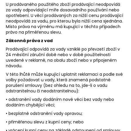
U prodávaného použitého zboží prodávající neodpovídá
za vady odpovídající míře dosavadního používání nebo
opotřebení. U věcí prodávaných za nižší cenu prodávající
neodpovídá za vadu, pro kterou byla nižší cena sjednána.
Místo práva na výměnu má kupující v těchto případech
právo na přiměřenou slevu.
Zákonná práva z vad
Prodávající odpovídá za vady vzniklé po převzetí zboží v
24 měsíční záruční době nebo v době použitelnosti
uvedené v reklamě, na obalu zboží nebo v připojeném
návodu.
V této lhůtě může kupující uplatnit reklamaci a podle své
volby požadovat u vady, která znamená podstatné
porušení smlouvy (bez ohledu na to, jde-li o vadu
odstranitelnou či neodstranitelnou):
• odstranění vady dodáním nové věci bez vady nebo
dodáním chybějící věci;
• bezplatné odstranění vady opravou;
• přiměřenou slevu z kupní ceny; nebo
• vrácení kupní ceny na základě odstoupení od smlouvy.