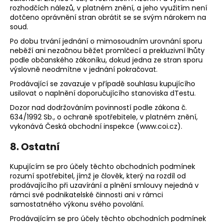
rozhodčích nálezů, v platném znění, a jeho využitím není
dotčeno oprávnění stran obrátit se se svým nárokem na
soud.
Po dobu trvání jednání o mimosoudním urovnání sporu
neběží ani nezačnou běžet promlčecí a prekluzivní lhůty
podle občanského zákoníku, dokud jedna ze stran sporu
výslovně neodmítne v jednání pokračovat.
Prodávající se zavazuje v případě souhlasu kupujícího
usilovat o naplnění doporučujícího stanoviska dTestu.
Dozor nad dodržováním povinností podle zákona č.
634/1992 Sb., o ochraně spotřebitele, v platném znění,
vykonává Česká obchodní inspekce (www.coi.cz).
8. Ostatní
Kupujícím se pro účely těchto obchodních podmínek
rozumí spotřebitel, jímž je člověk, který na rozdíl od
prodávajícího při uzavírání a plnění smlouvy nejedná v
rámci své podnikatelské činnosti ani v rámci
samostatného výkonu svého povolání.
Prodávajícím se pro účely těchto obchodních podmínek