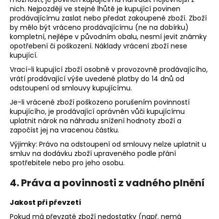
nich. Nejpozději ve stejné lhůtě je kupující povinen
prodávajícímu zaslat nebo předat zakoupené zboží. Zboží
by mělo být vráceno prodávajícímu (ne na dobírku)
kompletní, nejlépe v původním obalu, nesmí jevit známky
opotřebení či poškození. Náklady vrácení zboží nese
kupující.
Vrací-li kupující zboží osobně v provozovně prodávajícího,
vrátí prodávající výše uvedené platby do 14 dnů od
odstoupení od smlouvy kupujícímu.
Je-li vrácené zboží poškozeno porušením povinností
kupujícího, je prodávající oprávněn vůči kupujícímu
uplatnit nárok na náhradu snížení hodnoty zboží a
započíst jej na vracenou částku.
Výjimky: Právo na odstoupení od smlouvy nelze uplatnit u
smluv na dodávku zboží upraveného podle přání
spotřebitele nebo pro jeho osobu.
4. Práva a povinnosti z vadného plnění
Jakost při převzetí
Pokud má převzaté zboží nedostatky (např. nemá