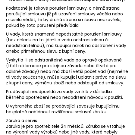
Podstatné je takové porušení smlouvy, o němž strana
porušující smlouvu již při uzavření smlouvy věděla nebo
musela vědět, že by druhá strana smlouvu neuzavřela,
pokud by toto porušení předvídala.
U vady, která znamená nepodstatné porušení smlouvy
(bez ohledu na to, jde-li o vadu odstranitelnou či
neodstranitelnou), má kupující nárok na odstranění vady
anebo přiměřenou slevu z kupní ceny.
Vyskytla-li se odstranitelná vada po opravě opakovaně
(třetí reklamace pro stejnou závadu nebo čtvrtá pro
odlišné závady) nebo má zboží větší počet vad (nejméně
tři vady současně), může kupující uplatnit právo na slevu
z kupní ceny, výměnu zboží nebo odstoupit od smlouvy.
Prodávající neodpovídá za vady vzniklé v důsledku
běžného opotřebení nebo nedodržení návodu k použití.
U vybraného zboží se prodávající zavazuje kupujícímu
bezplatně nabídnout rozšířenou smluvní záruku.
Záruka a servis
Záruka je pro spotřebitele 24 měsíců. Záruka se vztahuje
na výrobní vady výrobků nebo jiné vady, které nebyly