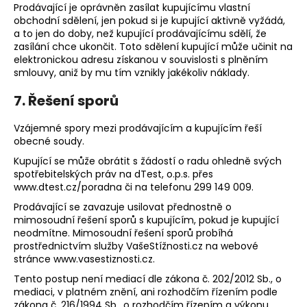
Prodávající je oprávněn zasílat kupujícímu vlastní
obchodní sdělení, jen pokud si je kupující aktivně vyžádá,
a to jen do doby, než kupující prodávajícímu sdělí, že
zasílání chce ukončit. Toto sdělení kupující může učinit na
elektronickou adresu získanou v souvislosti s plněním
smlouvy, aniž by mu tím vznikly jakékoliv náklady.
7. Řešení sporů
Vzájemné spory mezi prodávajícím a kupujícím řeší
obecné soudy.
Kupující se může obrátit s žádostí o radu ohledně svých
spotřebitelských práv na dTest, o.p.s. přes
www.dtest.cz/poradna či na telefonu 299 149 009.
Prodávající se zavazuje usilovat přednostně o
mimosoudní řešení sporů s kupujícím, pokud je kupující
neodmítne. Mimosoudní řešení sporů probíhá
prostřednictvím služby VašeStížnosti.cz na webové
stránce www.vasestiznosti.cz.
Tento postup není mediací dle zákona č. 202/2012 Sb., o
mediaci, v platném znění, ani rozhodčím řízením podle
zákona č. 216/1994 Sb., o rozhodčím řízením a výkonu