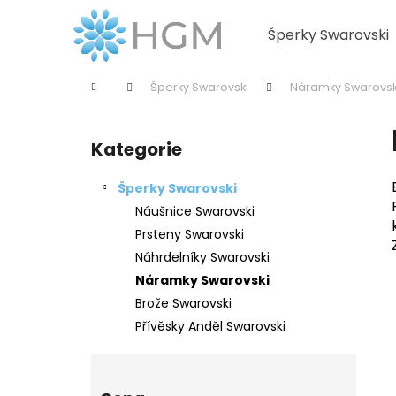
K
Přejít
na
o
Šperky Swarovski
obsah
Zpět
Zpět
š
do
do
í
Domů
Šperky Swarovski
Náramky Swarovs
k
obchodu
obchodu
P
o
Kategorie
Přeskočit
s
kategorie
t
Šperky Swarovski
r
Náušnice Swarovski
a
Prsteny Swarovski
n
Náhrdelníky Swarovski
n
Náramky Swarovski
í
Brože Swarovski
p
Přívěsky Anděl Swarovski
a
n
e