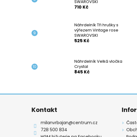
SWAROVSKI
710 Kč
Náhrdelník Tři hrušky s
výřezem Vintage rose
SWAROVSKI
525 Kč
Náhrdelník Velká vločka
Crystal
845 Kč
Z
á
Kontakt
Info
p
a
milanvrbajan
@
centrum.cz
Čast
t
728 500 834
Obch
HGM bižuterie na Facebooku
Podm