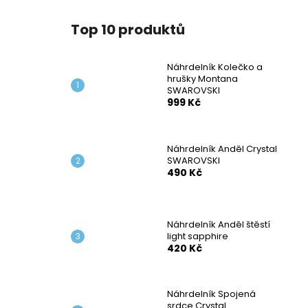
Top 10 produktů
Náhrdelník Kolečko a
hrušky Montana
SWAROVSKI
999 Kč
Náhrdelník Anděl Crystal
SWAROVSKI
490 Kč
Náhrdelník Anděl štěstí
light sapphire
420 Kč
Náhrdelník Spojená
srdce Crystal