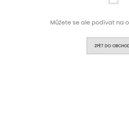
NÁHRDELNÍK ANDĚL CRYSTAL
NÁHRDELNÍK ANDĚ
SWAROVSKI
SAPPHIRE
490 Kč
420 Kč
Původně:
850 Kč
Původně:
699 K
Můžete se ale podívat na o
ZPĚT DO OBCHO