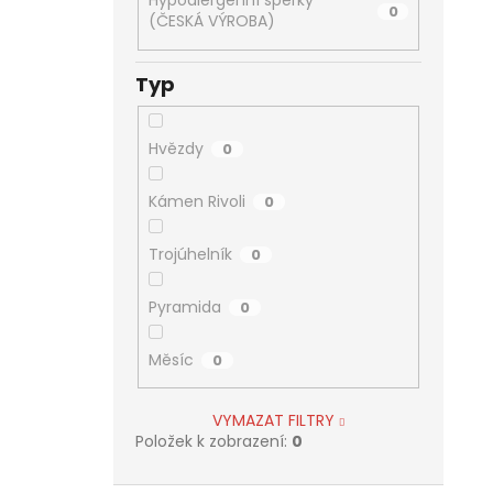
Hypoalergenní šperky
0
(ČESKÁ VÝROBA)
Typ
Hvězdy
0
Kámen Rivoli
0
Trojúhelník
0
Pyramida
0
Měsíc
0
VYMAZAT FILTRY
Položek k zobrazení:
0