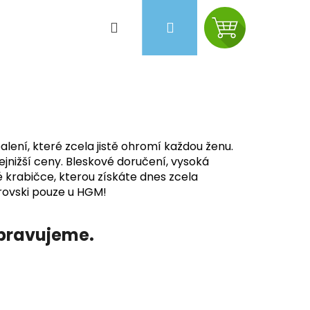
Hledat
Přihlášení
Nákupní
košík
ní, které zcela jistě ohromí každou ženu.
jnižší ceny. Bleskové doručení, vysoká
é krabičce, kterou získáte dnes zcela
ovski pouze u HGM!
ipravujeme.
Následující