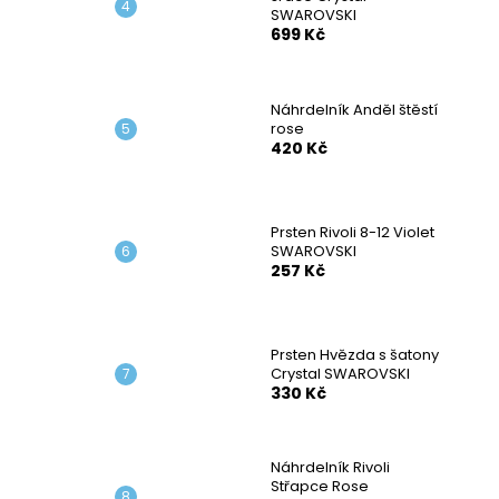
SWAROVSKI
699 Kč
Náhrdelník Anděl štěstí
rose
420 Kč
Prsten Rivoli 8-12 Violet
SWAROVSKI
257 Kč
Prsten Hvězda s šatony
Crystal SWAROVSKI
330 Kč
Náhrdelník Rivoli
Střapce Rose