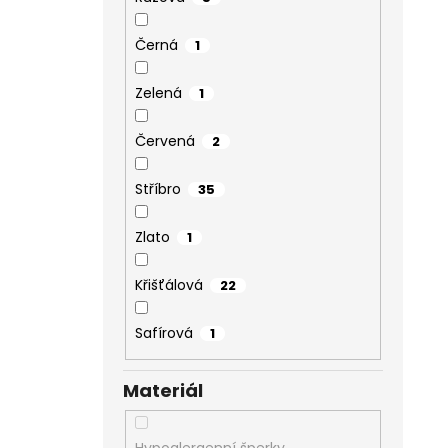
Černá
1
Zelená
1
Červená
2
Stříbro
35
Zlato
1
Křišťálová
22
Safírová
1
Materiál