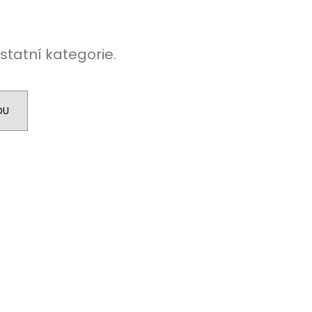
L ŠTĚSTÍ LIGHT
č
statní kategorie.
DU