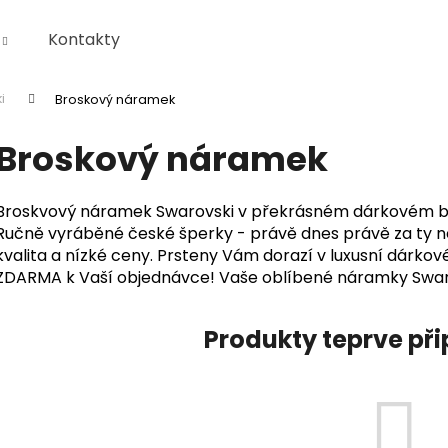
Kontakty
ki
Broskový náramek
Co potřebujete najít?
Broskový náramek
HLEDAT
Broskvový náramek Swarovski v překrásném dárkovém bale
Ručně vyráběné české šperky - právě dnes právě za ty ne
kvalita a nízké ceny. Prsteny Vám dorazí v luxusní dárkov
Doporučujeme
ZDARMA k Vaší objednávce! Vaše oblíbené náramky Swar
Produkty teprve př