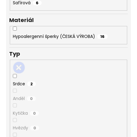
Safírová
6
Materiál
Hypoalergenní šperky (ČESKÁ VÝROBA)
16
Typ
Srdce
2
Anděl
0
Kytička
0
Hvězdy
0