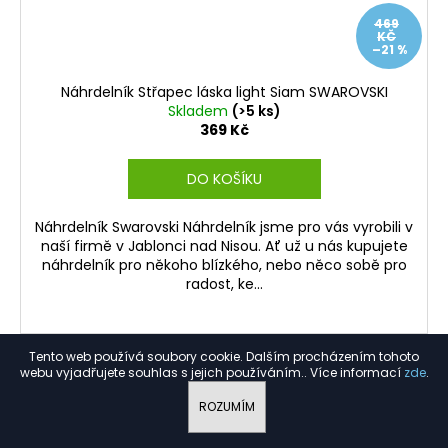
469
KČ
–21 %
Náhrdelník Střapec láska light Siam SWAROVSKI
Skladem
(>5 ks)
369 Kč
DO KOŠÍKU
Náhrdelník Swarovski Náhrdelník jsme pro vás vyrobili v
naší firmě v Jablonci nad Nisou. Ať už u nás kupujete
náhrdelník pro někoho blízkého, nebo něco sobě pro
radost, ke...
Tento web používá soubory cookie. Dalším procházením tohoto
webu vyjadřujete souhlas s jejich používáním.. Více informací
zde
.
Kód:
FABOS556
ROZUMÍM