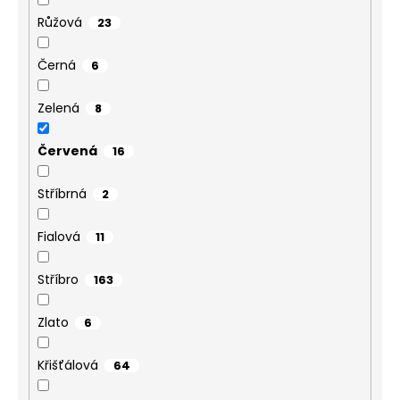
č
u
Růžová
23
j
e
Černá
6
m
e
Zelená
8
Červená
16
NÁHRDELNÍK
SPOJENÁ
SRDCE
Stříbrná
2
CRYSTAL
SWAROVSKI
Fialová
699
11
Kč
Stříbro
163
Zlato
6
Křišťálová
64