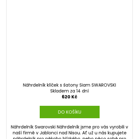
Náhrdelník klíček s šatony Siam SWAROVSKI
Skladem za 14 dní
620 Kč
DO KOŠÍKU
Náhrdelník Swarovski Náhrdelník jsme pro vás vyrobili v
naší firmě v Jablonci nad Nisou. Ať už u nás kupujete
náhrdelník pro někoho blízkého, nebo něco sobě pro