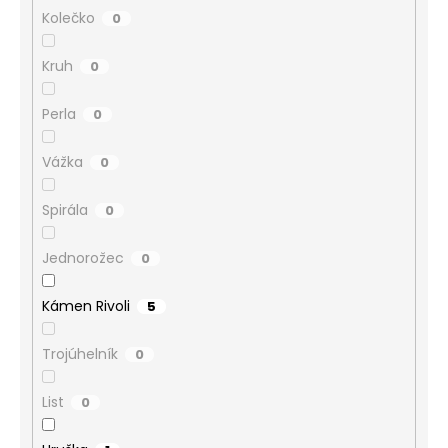
Kolečko
0
Kruh
0
Perla
0
Vážka
0
Spirála
0
Jednorožec
0
Kámen Rivoli
5
Trojúhelník
0
List
0