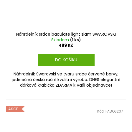
Náhrdelník srdce baculaté light siam SWAROVSKI
Skladem
(1 ks)
499 Kč
DO KOŠÍKU
Náhrdelník Swarovski ve tvaru srdce červené barvy,
jedinečná česká ruční kvalitní výroba. DNES elegantní
dárková krabička ZDARMA k Vaší objednávce!
AKCE
Kód:
FABOS207