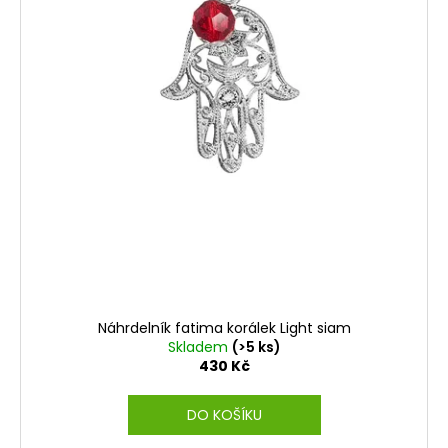
ů
Náhrdelník fatima korálek Light siam
Skladem
(>5 ks)
430 Kč
DO KOŠÍKU