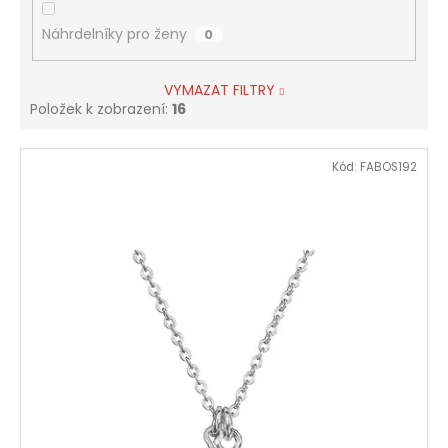
Náhrdelníky pro ženy
0
VYMAZAT FILTRY
Položek k zobrazení:
16
V
Kód:
FABOS192
ý
p
i
s
p
r
o
d
u
k
t