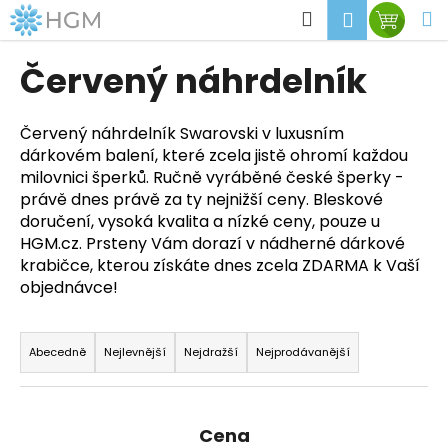
K
Přejít
Hledat
M
Přihlášen
Nákup
na
o
obsah
Zpět
Zpět
košík
š
Červený náhrdelník
í
C
k
o
Červený náhrdelník Swarovski v luxusním
dárkovém balení, které zcela jistě ohromí každou
p
milovnici šperků. Ručně vyráběné české šperky -
o
právě dnes právě za ty nejnižší ceny. Bleskové
t
doručení, vysoká kvalita a nízké ceny, pouze u
ř
HGM.cz. Prsteny Vám dorazí v nádherné dárkové
e
krabičce, kterou získáte dnes zcela ZDARMA k Vaší
b
objednávce!
u
Ř
j
a
Abecedně
Nejlevnější
Nejdražší
Nejprodávanější
e
z
t
e
e
n
Cena
n