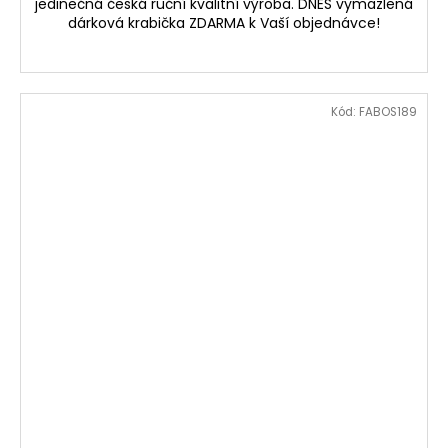
jedinečná česká ruční kvalitní výroba. DNES vymazlená
dárková krabička ZDARMA k Vaší objednávce!
Kód:
FABOS189