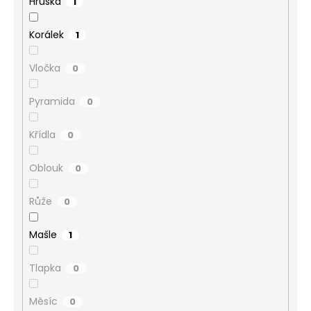
Hruška
1
Korálek
1
Vločka
0
Pyramida
0
Křídla
0
Oblouk
0
Růže
0
Mašle
1
Tlapka
0
Měsíc
0