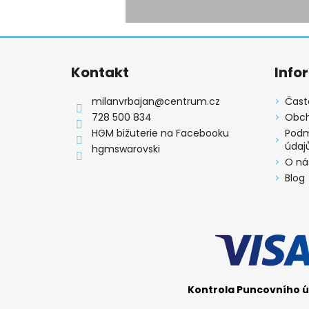
Z
á
Kontakt
Info
p
a
milanvrbajan
@
centrum.cz
Čast
t
728 500 834
Obch
í
HGM bižuterie na Facebooku
Podm
údaj
hgmswarovski
O ná
Blog
Kontrola Puncovního ú