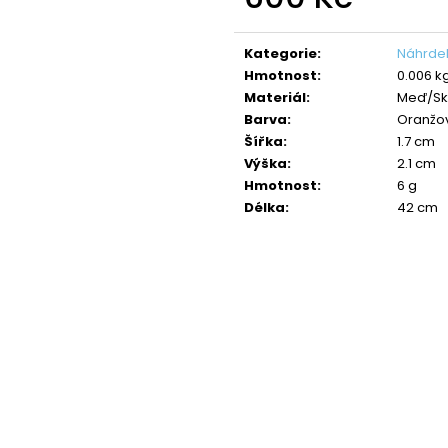
NÁHRDELNÍK ANDĚL CRYSTAL
NÁHRDELNÍK ANDĚ
SWAROVSKI
SAPPHIRE
Měrná
cena:
490 Kč
420 Kč
Kategorie
:
Náhrdel
Původně:
850 Kč
Původně:
699 K
Hmotnost
:
0.006 k
Materiál
:
Meď/Sk
Barva
:
Oranžo
Šířka
:
1.7 cm
Výška
:
2.1 cm
Hmotnost
:
6 g
Délka
:
42 cm