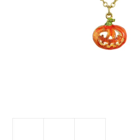
NÁHRDELNÍK KOLEČKO A HRUŠKY
MONTANA SWAROVSKI
999 Kč