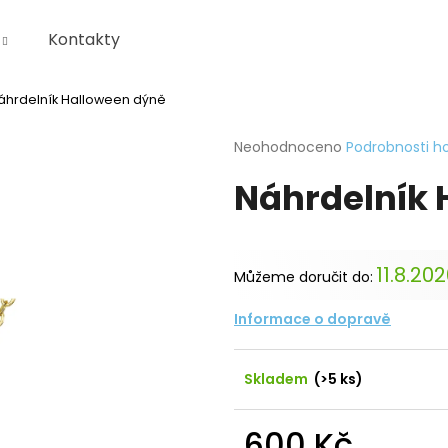
Kontakty
áhrdelník Halloween dýně
Co potřebujete najít?
Průměrné
Neohodnoceno
Podrobnosti h
hodnocení
Náhrdelník 
produktu
HLEDAT
je
0,0
z
5
Doporučujeme
11.8.20
Můžeme doručit do:
hvězdiček.
Informace o dopravě
Skladem
(>5 ks)
600 Kč