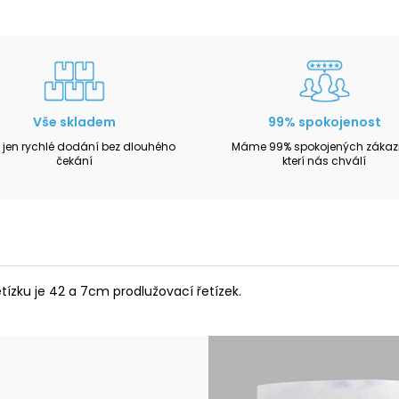
Vše skladem
99% spokojenost
 jen rychlé dodání bez dlouhého
Máme 99% spokojených zákazn
čekání
kterí nás chválí
řetízku je 42 a 7cm prodlužovací řetízek.