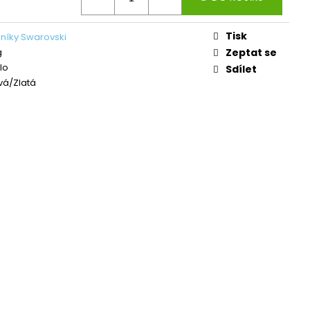
L ŠTĚSTÍ LIGHT
Tisk
níky Swarovski
č
g
Zeptat se
lo
Sdílet
vá/Zlatá