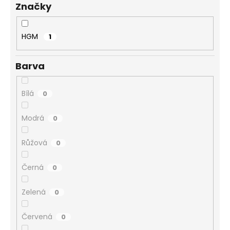
Značky
ů
a
j
í
HGM
1
t
?
Barva
Bílá
0
Modrá
0
HLEDAT
Růžová
0
D
Černá
0
o
p
Zelená
0
o
r
Červená
0
u