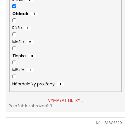
Oblouk
1
Růže
1
Mašle
2
Tlapka
3
Měsíc
1
Náhrdelníky pro ženy
1
VYMAZAT FILTRY
Položek k zobrazení:
1
V
Kód:
FABOS320
ý