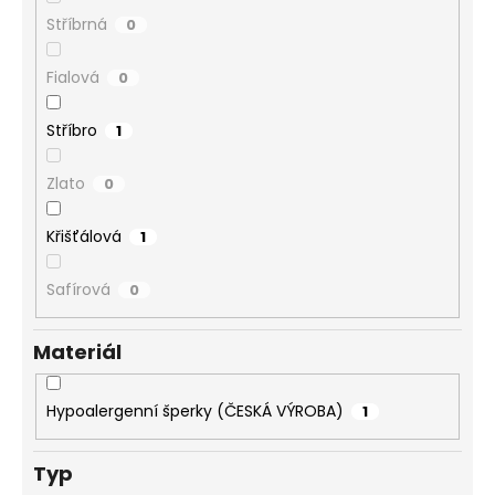
č
u
Stříbrná
0
j
e
Fialová
0
m
e
Stříbro
1
Zlato
0
PRSTEN
HVĚZDA
S
Křišťálová
1
ŠATONY
CRYSTAL
SWAROVSKI
Safírová
0
330
Kč
Materiál
Hypoalergenní šperky (ČESKÁ VÝROBA)
1
Typ