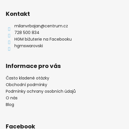
Z
l
á
á
Kontakt
d
p
a
a
milanvrbajan
@
centrum.cz
c
t
728 500 834
í
í
HGM bižuterie na Facebooku
p
hgmswarovski
r
v
k
Informace pro vás
y
v
ý
Často kladené otázky
p
Obchodní podmínky
i
Podmínky ochrany osobních údajů
s
O nás
u
Blog
Facebook