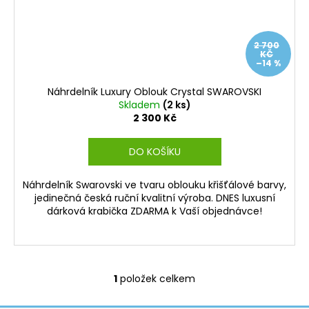
2 700
KČ
–14 %
Náhrdelník Luxury Oblouk Crystal SWAROVSKI
Skladem
(2 ks)
2 300 Kč
DO KOŠÍKU
Náhrdelník Swarovski ve tvaru oblouku křišťálové barvy,
jedinečná česká ruční kvalitní výroba. DNES luxusní
dárková krabička ZDARMA k Vaší objednávce!
1
položek celkem
O
v