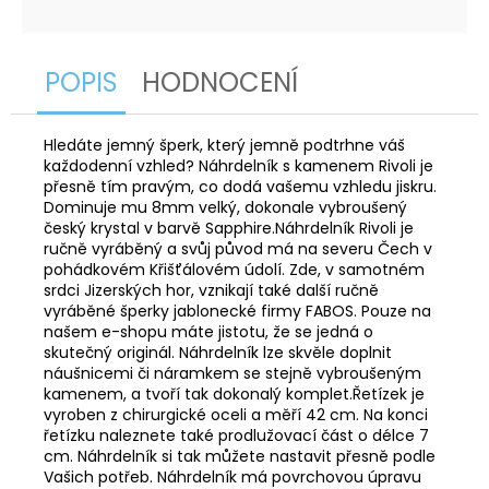
POPIS
HODNOCENÍ
Hledáte jemný šperk, který jemně podtrhne váš
každodenní vzhled? Náhrdelník s kamenem Rivoli je
přesně tím pravým, co dodá vašemu vzhledu jiskru.
Dominuje mu 8mm velký, dokonale vybroušený
český krystal v barvě Sapphire.Náhrdelník Rivoli je
ručně vyráběný a svůj původ má na severu Čech v
pohádkovém Křišťálovém údolí. Zde, v samotném
srdci Jizerských hor, vznikají také další ručně
vyráběné šperky jablonecké firmy FABOS. Pouze na
našem e-shopu máte jistotu, že se jedná o
skutečný originál. Náhrdelník lze skvěle doplnit
náušnicemi či náramkem se stejně vybroušeným
kamenem, a tvoří tak dokonalý komplet.Řetízek je
vyroben z chirurgické oceli a měří 42 cm. Na konci
řetízku naleznete také prodlužovací část o délce 7
cm. Náhrdelník si tak můžete nastavit přesně podle
Vašich potřeb. Náhrdelník má povrchovou úpravu