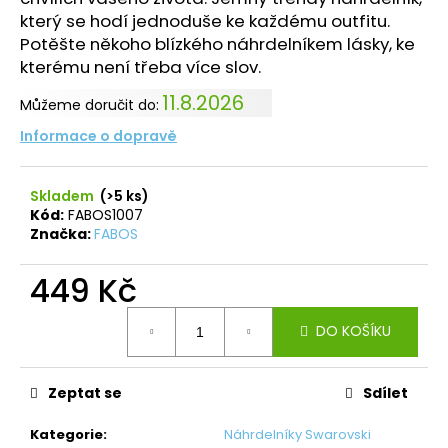
který se hodí jednoduše ke každému outfitu.
Potěšte někoho blízkého náhrdelníkem lásky, ke
kterému není třeba více slov.
11.8.2026
Můžeme doručit do:
Informace o dopravě
Skladem
(>5 ks)
Kód:
FABOS1007
Značka:
FABOS
449 Kč
Měrná
DO KOŠÍKU
cena:
Zeptat se
Sdílet
Kategorie
:
Náhrdelníky Swarovski