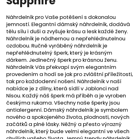
Sapphire
č
z
u
5
j
hvězdiček.
Náhrdelník pro Vaše potěšení s dokonalou
e
jemností. Elegantní dámský náhrdelník, dodává
m
tělu sílu i duši a zvyšuje krásu a lesk každé ženy.
e
Náhrdelník je nádhernou a nepřehlédnutelnou
ozdobou. Ručně vyráběný náhrdelník je
nepřehlédnutelný šperk, který je krásným
NÁHRDELNÍK
SPOJENÁ
dárkem. Jedinečný šperk pro krásnou ženu.
SRDCE
Náhrdelník Vás překvapí svým elegantním
CRYSTAL
provedením a hodí se jak pro zvláštní příležitosti,
SWAROVSKI
tak pro každodenní nošení. Náhrdelník v naší
699
Kč
nabídce je z dílny, která sídlí v Jablonci nad
Nisou. Každý náš šperk má příběh a je vyroben
českýma rukama. Všechny naše šperky jsou
antialergenní. Dámský náhrdelník je symbolem
nového a spokojeného života, plodnosti, nových
začátků a plné lásky. Něžný a přesto výrazný
náhrdelník, který bude velmi elegantní ve všech
chvílích vašeho života. Jemný trendy náhrdelník,