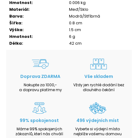
Hmotnost
:
0.006 kg
Materiál
:
Meď/Sklo
Barva
:
Modrá/Stříbrná
Šířka
:
0.8 cm
Výška
:
1.5 cm
Hmotnost
:
6 g
Délka
:
42 cm
Doprava ZDARMA
Vše skladem
Nakupte za 1000,-
Vždy jen rychlé dodání bez
a dopravu platíme my
dlouhého čekání
99% spokojenost
496 výdejních míst
Máme 99% spokojených
Vyberte si výdejní místo
zákazníů, kterí nás chválí
nejblíže vašemu domovu