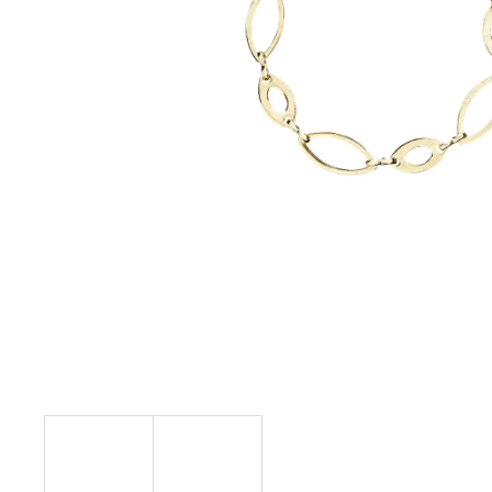
NÁHRDELNÍK KOLEČKO A HRUŠKY
MONTANA SWAROVSKI
999 Kč