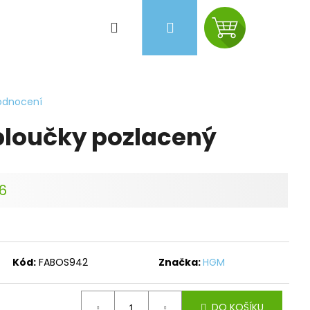
Hledat
Přihlášení
Nákupní
košík
odnocení
loučky pozlacený
26
Kód:
FABOS942
Značka:
HGM
Následující
DO KOŠÍKU