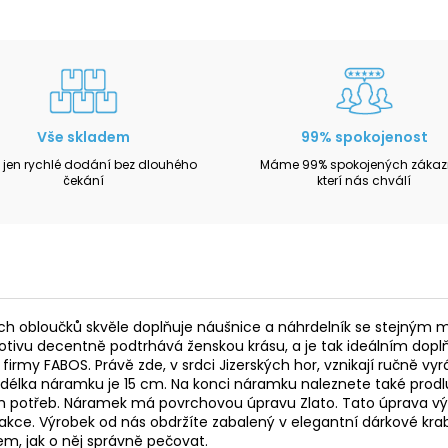
Vše skladem
99% spokojenost
 jen rychlé dodání bez dlouhého
Máme 99% spokojených zákazn
čekání
kterí nás chválí
h obloučků skvěle doplňuje náušnice a náhrdelník se stejným m
ivu decentně podtrhává ženskou krásu, a je tak ideálním doplňk
 firmy FABOS. Právě zde, v srdci Jizerských hor, vznikají ručně v
vá délka náramku je 15 cm. Na konci náramku naleznete také pro
šich potřeb. Náramek má povrchovou úpravu Zlato. Tato úprava vý
akce. Výrobek od nás obdržíte zabalený v elegantní dárkové kra
m, jak o něj správně pečovat.