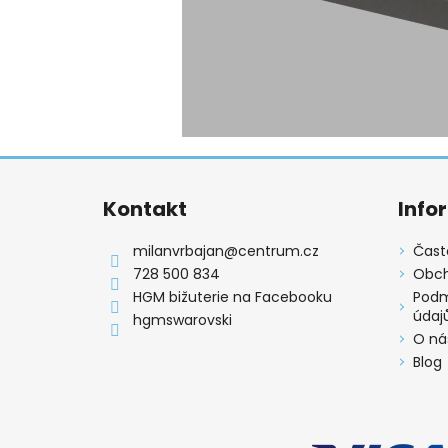
Z
á
Kontakt
Info
p
a
milanvrbajan
@
centrum.cz
Čast
t
728 500 834
Obch
í
HGM bižuterie na Facebooku
Podm
údaj
hgmswarovski
O ná
Blog