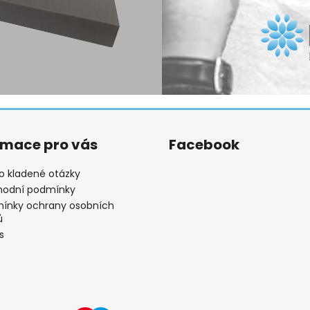
rmace pro vás
Facebook
o kladené otázky
odní podmínky
ínky ochrany osobních
ů
s