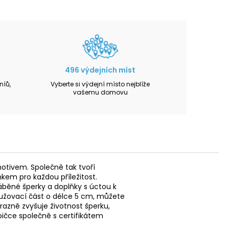
496 výdejních míst
íů,
Vyberte si výdejní místo nejblíže
vašemu domovu
otivem. Společně tak tvoří
em pro každou příležitost.
yráběné šperky a doplňky s úctou k
dlužovací část o délce 5 cm, můžete
razně zvyšuje životnost šperku,
bičce společně s certifikátem