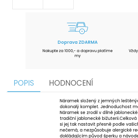
Doprava ZDARMA
Nakupte za 1000,- a dopravu platíme
Vždy
my
POPIS
HODNOCENÍ
Náramek složený z jemných leštěnýc
dokonalý komplet. Jednoduchost mot
Náramek se zrodil v dílně jablonecké
tradiční jablonecké bižuterii.Celko
si jej tak nastavit přesně podle va
nečerná, a nezpůsobuje alergické re
dokládajícím původ šperku a návode