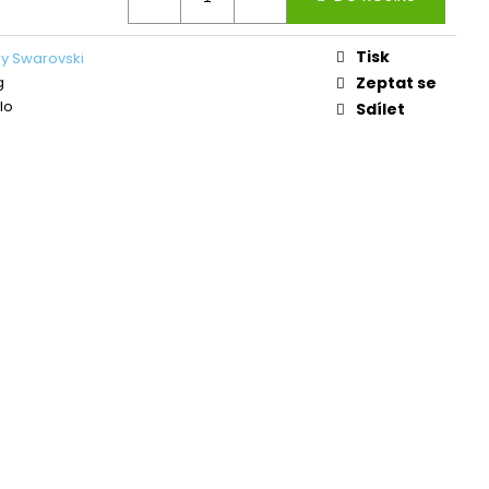
L ŠTĚSTÍ LIGHT
Tisk
y Swarovski
č
g
Zeptat se
lo
Sdílet