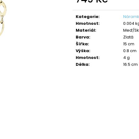
NÁHRDELNÍK ANDĚL CRYSTAL
NÁHRDELNÍK ANDĚ
SWAROVSKI
SAPPHIRE
Měrná
cena:
490 Kč
420 Kč
Kategorie
:
Náramk
Původně:
850 Kč
Původně:
699 K
Hmotnost
:
0.004 k
Materiál
:
Meď/Sk
Barva
:
Zlatá
Šířka
:
15 cm
Výška
:
0.8 cm
Hmotnost
:
4 g
Délka
:
16.5 cm