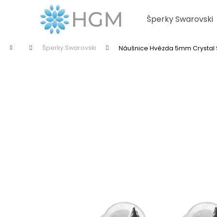
K
Přejít
na
o
Šperky Swarovski
obsah
Zpět
Zpět
š
do
do
í
Domů
Šperky Swarovski
Náušnice Hvězda 5mm Crystal
k
obchodu
obchodu