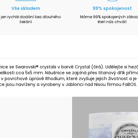
Vše skladem
99% spokojenost
 jen rychlé dodání bez dlouhého
Máme 99% spokojených zákazn
čekání
kterí nás chválí
ce se Swarovski® crystals v barvě Crystal (čirá). Udělejte si he
likosti cca 5x5 mm. Náušnice se zapíná přes titanový dřík pří
 v povrchové úpravě Rhodium, které zvyšuje jejich životnost a je
ce jsou navrženy a vyrobeny v Jablonci nad Nisou firmou FaBOS.