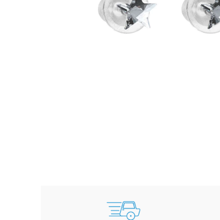
NÁHRDELNÍK KOLEČKO A HRUŠKY
MONTANA SWAROVSKI
999 Kč