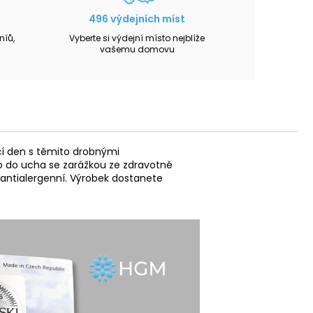
496 výdejních míst
íů,
Vyberte si výdejní místo nejblíže
vašemu domovu
zčí den s těmito drobnými
mo do ucha se zarážkou ze zdravotně
 antialergenní. Výrobek dostanete