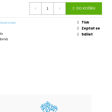
L ŠTĚSTÍ LIGHT
DO KOŠÍKU
č
Tisk
Swarovski
Zeptat se
lo
Sdílet
íbrná