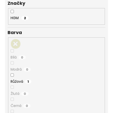
Značky
ů
a
j
í
HGM
2
t
?
Barva
Bílá
0
HLEDAT
Modrá
0
D
Růžová
1
o
p
Žlutá
0
o
r
Černá
0
u