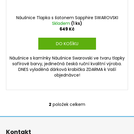
Náušnice Tlapka s šatonem Sapphire SWAROVSKI
Skladem
(1 ks)
649 Kč
DO KOŠÍKU
Náušnice s kamínky Náušnice Swarovski ve tvaru tlapky
safírové barvy, jedinečná česká ruční kvalitní výroba.
DNES vyladěná dárková krabička ZDARMA k Vaší
objednávce!
2
položek celkem
O
v
Z
l
á
á
Kontakt
d