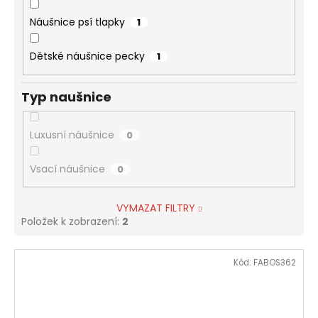
Náušnice psí tlapky
1
Dětské náušnice pecky
1
Typ naušnice
Luxusní náušnice
0
Vsací náušnice
0
VYMAZAT FILTRY
Položek k zobrazení:
2
V
Kód:
FABOS362
ý
p
i