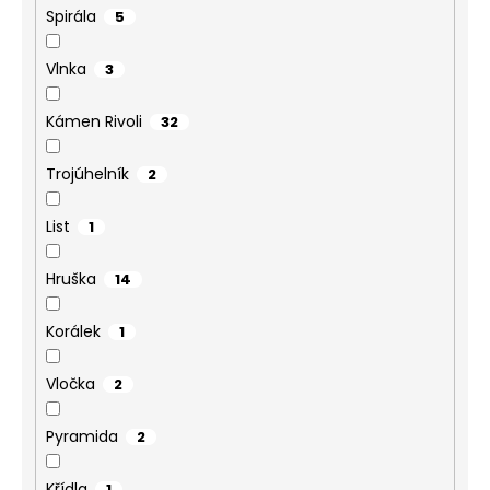
Spirála
5
Vlnka
3
Kámen Rivoli
32
Trojúhelník
2
List
1
Hruška
14
Korálek
1
Vločka
2
Pyramida
2
Křídla
1