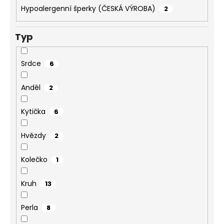
Hypoalergenní šperky (ČESKÁ VÝROBA)
2
Typ
Srdce
6
Anděl
2
Kytička
6
Hvězdy
2
Kolečko
1
Kruh
13
Perla
8