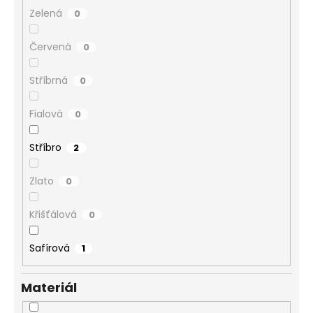
č
Zelená
0
u
j
e
Červená
0
m
e
Stříbrná
0
Fialová
0
NÁHRDELNÍK
RIVOLI
STŘAPCE
Stříbro
2
ROSE
SWAROVSKI
Zlato
0
710
Kč
Křišťálová
0
Safírová
1
Materiál