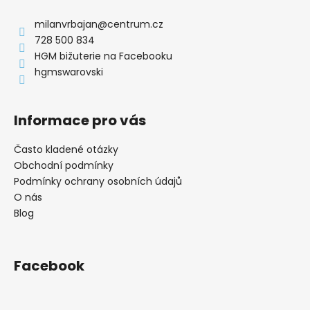
p
a
a
milanvrbajan
@
centrum.cz
c
t
728 500 834
í
í
HGM bižuterie na Facebooku
p
hgmswarovski
r
v
k
Informace pro vás
y
v
ý
Často kladené otázky
p
Obchodní podmínky
i
Podmínky ochrany osobních údajů
s
O nás
u
Blog
Facebook