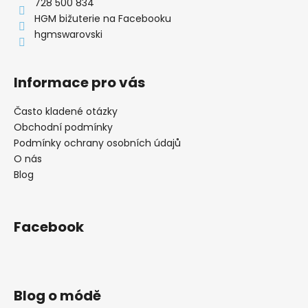
t
728 500 834
í
í
HGM bižuterie na Facebooku
p
hgmswarovski
r
v
k
Informace pro vás
y
v
ý
Často kladené otázky
p
Obchodní podmínky
i
Podmínky ochrany osobních údajů
s
O nás
u
Blog
Facebook
Blog o módě