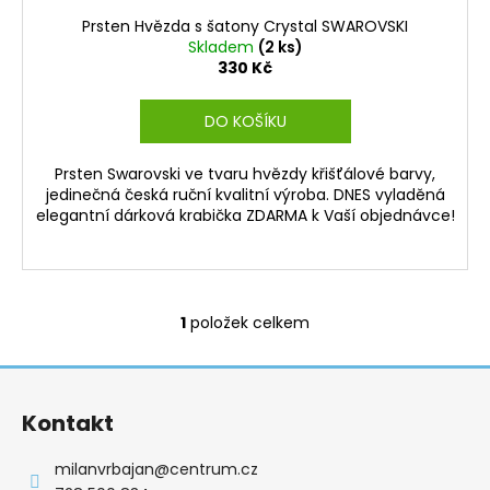
Prsten Hvězda s šatony Crystal SWAROVSKI
Skladem
(2 ks)
330 Kč
DO KOŠÍKU
Prsten Swarovski ve tvaru hvězdy křišťálové barvy,
jedinečná česká ruční kvalitní výroba. DNES vyladěná
elegantní dárková krabička ZDARMA k Vaší objednávce!
1
položek celkem
O
v
Z
l
á
á
Kontakt
d
p
a
a
milanvrbajan
@
centrum.cz
c