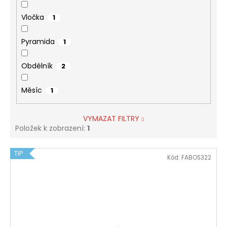
Vločka
1
Pyramida
1
Obdélník
2
Měsíc
1
VYMAZAT FILTRY
Položek k zobrazení:
1
V
TIP
Kód:
FABOS322
ý
p
i
s
p