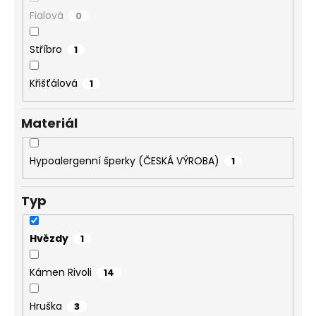
č
u
Fialová
0
j
e
Stříbro
1
m
e
Křišťálová
1
PRSTEN
Materiál
RIVOLI
8-
12
Hypoalergenní šperky (ČESKÁ VÝROBA)
1
VIOLET
SWAROVSKI
257
Typ
Kč
Hvězdy
1
Kámen Rivoli
14
Hruška
3