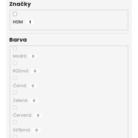
Značky
ů
a
j
í
HGM
1
t
?
Barva
Modrá
0
Růžová
0
HLEDAT
Černá
0
D
Zelená
0
o
p
Červená
0
o
r
Stříbrná
0
u