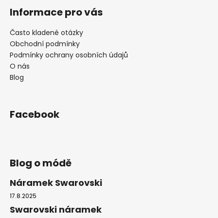
k
Informace pro vás
y
v
ý
Často kladené otázky
p
Obchodní podmínky
i
Podmínky ochrany osobních údajů
s
O nás
u
Blog
Facebook
Blog o módě
Náramek Swarovski
17.8.2025
Swarovski náramek