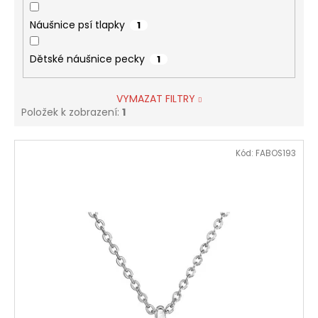
Náušnice psí tlapky
1
Dětské náušnice pecky
1
VYMAZAT FILTRY
Položek k zobrazení:
1
V
Kód:
FABOS193
ý
p
i
s
p
r
o
d
u