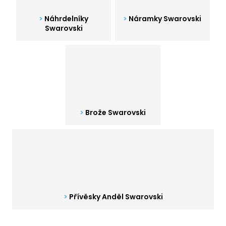
a
Náhrdelníky
Náramky Swarovski
j
Swarovski
í
t
?
Brože Swarovski
HLEDAT
D
o
p
o
Přívěsky Anděl Swarovski
r
u