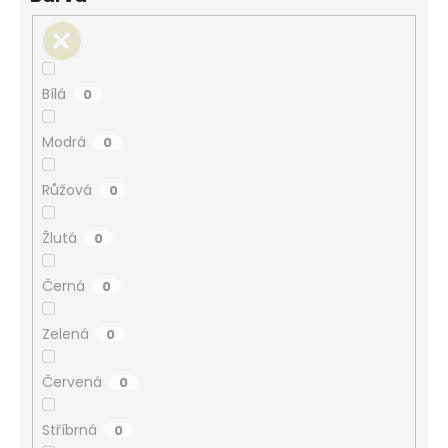
Bílá
0
Modrá
0
Růžová
0
Žlutá
0
Černá
0
Zelená
0
Červená
0
Stříbrná
0