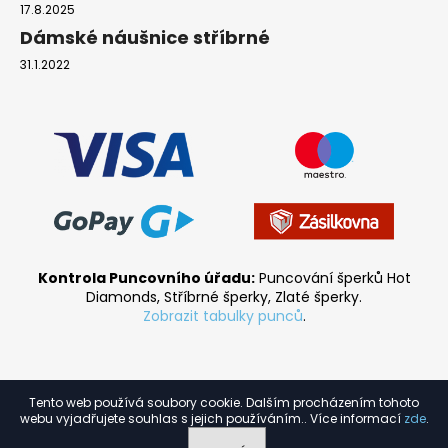
17.8.2025
Dámské náušnice stříbrné
31.1.2022
Kontrola Puncovního úřadu:
Puncování šperků Hot
Diamonds, Stříbrné šperky, Zlaté šperky.
Zobrazit tabulky punců
.
Tento web používá soubory cookie. Dalším procházením tohoto
Vytvořil Shoptet
webu vyjadřujete souhlas s jejich používáním.. Více informací
zde
.
Copyright 2026
HGM.cz
. Všechna práva vyhrazena.