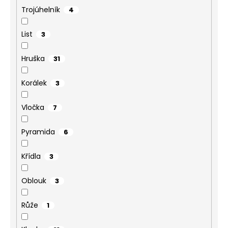
Trojúhelník
4
List
3
Hruška
31
Korálek
3
Vločka
7
Pyramida
6
Křídla
3
Oblouk
3
Růže
1