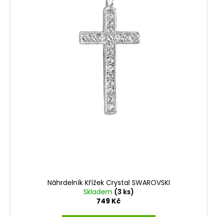
k
t
ů
Náhrdelník Křížek Crystal SWAROVSKI
Skladem
(3 ks)
749 Kč