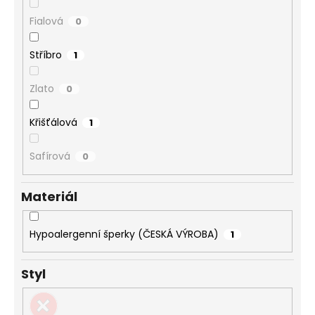
Fialová
0
Stříbro
1
Zlato
0
Křišťálová
1
Safírová
0
Materiál
Hypoalergenní šperky (ČESKÁ VÝROBA)
1
Styl