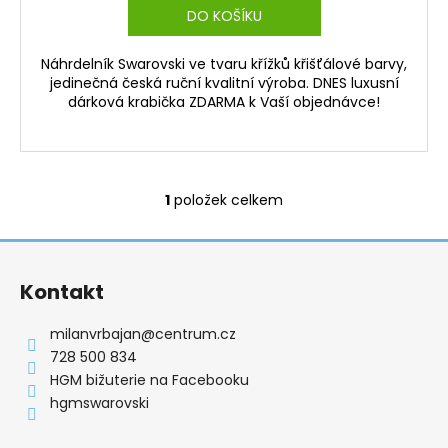
DO KOŠÍKU
Náhrdelník Swarovski ve tvaru křížků křišťálové barvy,
jedinečná česká ruční kvalitní výroba. DNES luxusní
dárková krabička ZDARMA k Vaší objednávce!
1
položek celkem
O
v
Z
l
á
á
Kontakt
d
p
a
a
milanvrbajan
@
centrum.cz
c
t
728 500 834
í
í
HGM bižuterie na Facebooku
p
hgmswarovski
r
v