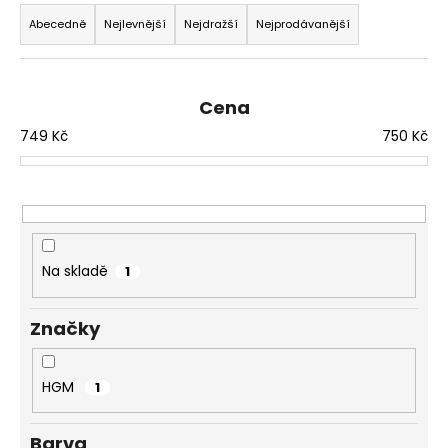
Ř
č
a
u
Abecedně
Nejlevnější
Nejdražší
Nejprodávanější
j
z
e
e
m
n
Cena
e
í
749
Kč
750
Kč
p
PRSTEN
r
RIVOLI
o
8-
12
d
VIOLET
u
SWAROVSKI
Na skladě
1
k
257
Kč
t
Značky
ů
HGM
1
Barva