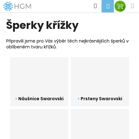
K
Přejít
Hledat
M
Přihlášen
Nákup
na
o
obsah
Zpět
Zpět
košík
š
Šperky křížky
í
C
k
o
Připravili jsme pro Vás výběr těch nejkrásnějších šperků v
oblíbeném tvaru křížků.
p
o
t
ř
e
b
u
Náušnice Swarovski
Prsteny Swarovski
j
e
t
e
n