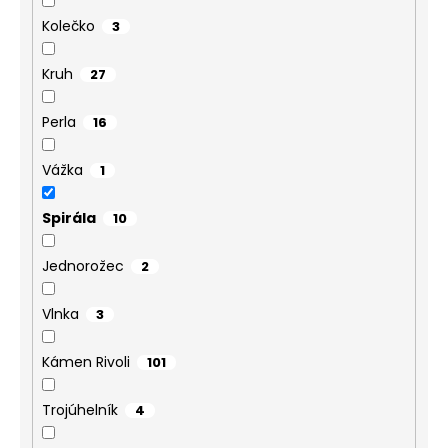
Kolečko
3
Kruh
27
Perla
16
Vážka
1
Spirála
10
Jednorožec
2
Vlnka
3
Kámen Rivoli
101
Trojúhelník
4