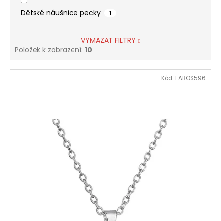
Dětské náušnice pecky
1
VYMAZAT FILTRY
Položek k zobrazení:
10
V
Kód:
FABOS596
ý
p
i
s
p
r
o
d
u
k
t