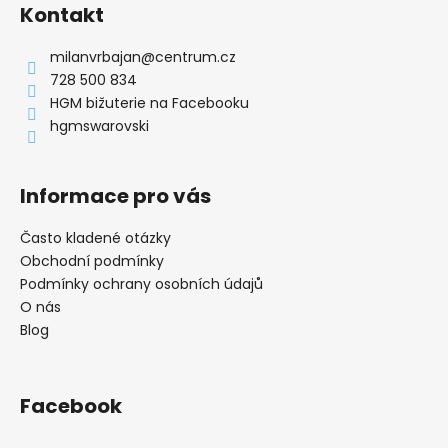
á
Kontakt
d
p
a
a
milanvrbajan
@
centrum.cz
c
t
728 500 834
í
í
HGM bižuterie na Facebooku
p
hgmswarovski
r
v
k
Informace pro vás
y
v
ý
Často kladené otázky
p
Obchodní podmínky
i
Podmínky ochrany osobních údajů
s
O nás
u
Blog
Facebook