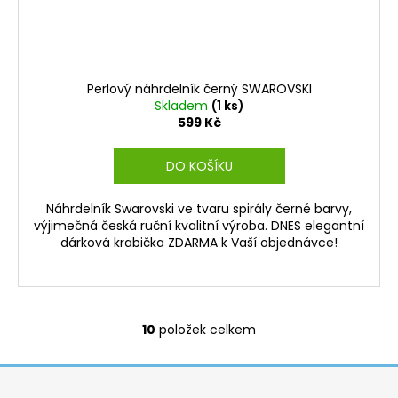
Perlový náhrdelník černý SWAROVSKI
Skladem
(1 ks)
599 Kč
DO KOŠÍKU
Náhrdelník Swarovski ve tvaru spirály černé barvy,
výjimečná česká ruční kvalitní výroba. DNES elegantní
dárková krabička ZDARMA k Vaší objednávce!
10
položek celkem
O
v
Z
l
á