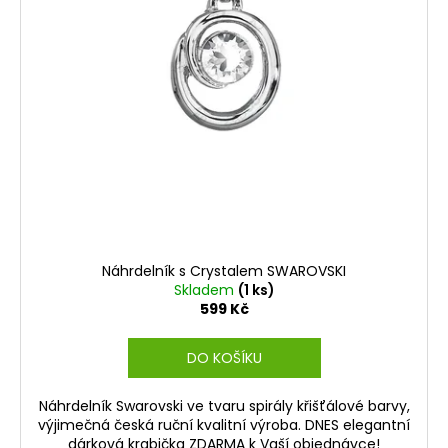
Náhrdelník s Crystalem SWAROVSKI
Skladem
(1 ks)
599 Kč
DO KOŠÍKU
Náhrdelník Swarovski ve tvaru spirály křišťálové barvy,
výjimečná česká ruční kvalitní výroba. DNES elegantní
dárková krabička ZDARMA k Vaší objednávce!