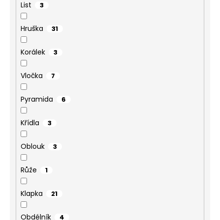
List
3
Hruška
31
Korálek
3
Vločka
7
Pyramida
6
Křídla
3
Oblouk
3
Růže
1
Klapka
21
Obdélník
4