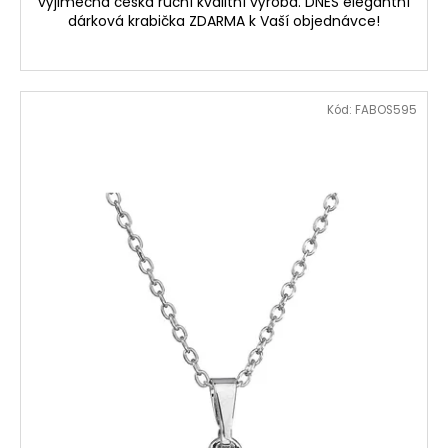
výjimečná česká ruční kvalitní výroba. DNES elegantní
dárková krabička ZDARMA k Vaší objednávce!
Kód:
FABOS595