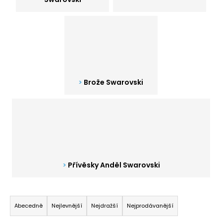
a
j
í
t
?
Brože Swarovski
HLEDAT
D
Přívěsky Anděl Swarovski
o
p
o
Ř
r
a
Abecedně
Nejlevnější
Nejdražší
Nejprodávanější
u
z