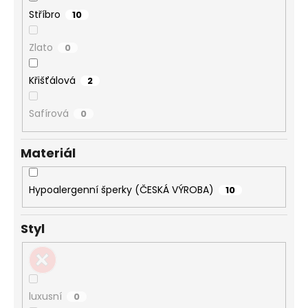
Stříbro
10
Zlato
0
Křišťálová
2
Safírová
0
Materiál
Hypoalergenní šperky (ČESKÁ VÝROBA)
10
Styl
luxusní
0