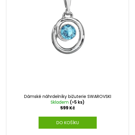
ů
Dámské náhrdelníky bižuterie SWAROVSKI
Skladem
(>5 ks)
599 Kč
DO KOŠÍKU