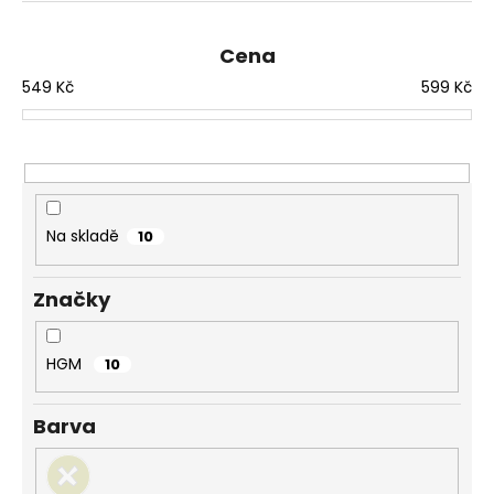
č
e
u
n
j
Cena
e
í
549
Kč
599
Kč
m
p
e
r
o
NÁHRDELNÍK
d
SPOJENÁ
u
SRDCE
Na skladě
10
CRYSTAL
k
SWAROVSKI
t
699
Značky
ů
Kč
HGM
10
Barva