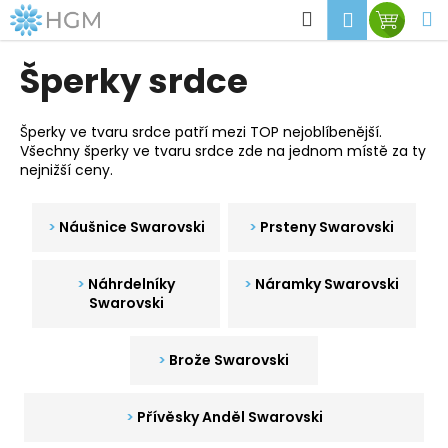
K
Přejít
Hledat
M
Přihlášen
Nákup
na
o
obsah
Zpět
Zpět
košík
š
Šperky srdce
í
C
k
o
Šperky ve tvaru srdce patří mezi TOP nejoblíbenější.
Všechny šperky ve tvaru srdce zde na jednom místě za ty
p
nejnižší ceny.
o
t
Náušnice Swarovski
Prsteny Swarovski
ř
e
Náhrdelníky
Náramky Swarovski
b
Swarovski
u
j
Brože Swarovski
e
t
e
Přívěsky Anděl Swarovski
n