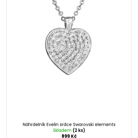
u
k
t
ů
Náhrdelník Evelin srdce Swarovski elements
Skladem
(2 ks)
899 Kč