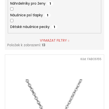
Náhrdelníky pro ženy
1
Náušnice psí tlapky
1
Dětské náušnice pecky
1
VYMAZAT FILTRY
Položek k zobrazení:
13
V
Kód:
FABOS155
ý
p
i
s
p
r
o
d