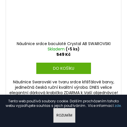
Náušnice srdce baculaté Crystal AB SWAROVSKI
Skladem
(>5 ks)
549 Kč
DO KOŠÍKU
Náušnice Swarovski ve tvaru srdce křišťálové barvy,
jedinečná česká ruční kvalitní výroba. DNES velice
elegantní dárková krabička ZDARMA k Vaší objednávce!
Tento web používá soubory cookie. Dalším procházením tohoto
webu vyjadřujete souhlas s jejich používáním.. Více informací
zde
.
ROZUMÍM
Kód:
FABOS578