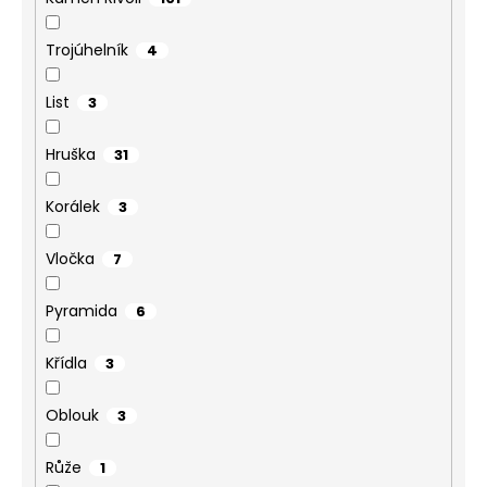
Trojúhelník
4
List
3
Hruška
31
Korálek
3
Vločka
7
Pyramida
6
Křídla
3
Oblouk
3
Růže
1