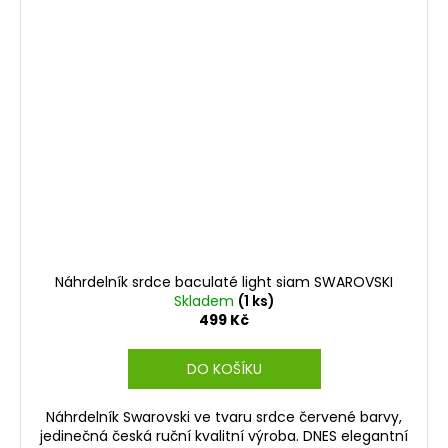
Náhrdelník srdce baculaté light siam SWAROVSKI
Skladem
(1 ks)
499 Kč
DO KOŠÍKU
Náhrdelník Swarovski ve tvaru srdce červené barvy,
jedinečná česká ruční kvalitní výroba. DNES elegantní