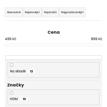
a
Ř
j
a
Abecedně
Nejlevnější
Nejdražší
Nejprodávanější
í
z
t
e
?
n
Cena
í
499
Kč
899
Kč
p
r
o
HLEDAT
d
u
Na skladě
12
k
D
t
o
Značky
p
ů
o
r
HGM
13
u