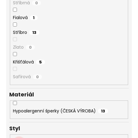
Stříbrná
0
Fialová
1
Stříbro
13
Zlato
0
Křišťálová
5
Safírová
0
Materiál
Hypoalergenní šperky (ČESKÁ VÝROBA)
13
Styl