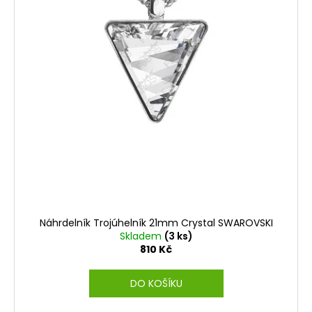
ů
Náhrdelník Trojúhelník 21mm Crystal SWAROVSKI
Skladem
(3 ks)
810 Kč
DO KOŠÍKU