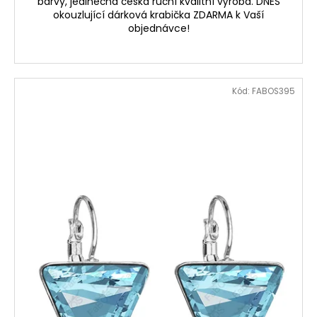
barvy, jedinečná česká ruční kvalitní výroba. DNES
okouzlující dárková krabička ZDARMA k Vaší
objednávce!
Kód:
FABOS395