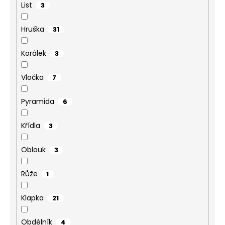
List
3
Hruška
31
Korálek
3
Vločka
7
Pyramida
6
Křídla
3
Oblouk
3
Růže
1
Klapka
21
Obdélník
4