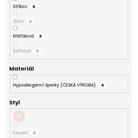
Stříbro
4
Zlato
0
Křišťálová
3
Safírová
0
Materiál
Hypoalergenní šperky (ČESKÁ VÝROBA)
4
Styl
luxusní
0