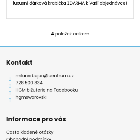
luxusní dárková krabička ZDARMA k Vaší objednávce!
4
položek celkem
O
v
Z
l
á
á
Kontakt
d
p
a
a
milanvrbajan
@
centrum.cz
c
t
728 500 834
í
í
HGM bižuterie na Facebooku
p
hgmswarovski
r
v
k
Informace pro vás
y
v
ý
Často kladené otázky
p
Obchodní podmínky