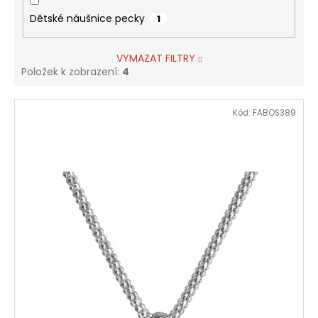
Dětské náušnice pecky
1
VYMAZAT FILTRY
Položek k zobrazení:
4
V
Kód:
FABOS389
ý
p
i
s
p
r
o
d
u
k
t