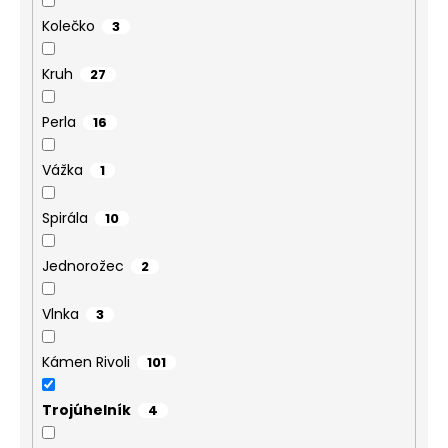
Kolečko
3
Kruh
27
Perla
16
Vážka
1
Spirála
10
Jednorožec
2
Vlnka
3
Kámen Rivoli
101
Trojúhelník
4