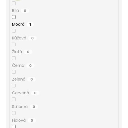
Bílá
0
Modrá
1
Růžová
0
Žlutá
0
Černá
0
Zelená
0
Červená
0
Stříbrná
0
Fialová
0