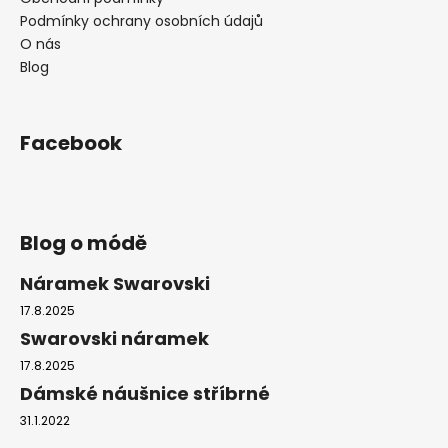
i
Podmínky ochrany osobních údajů
s
O nás
u
Blog
Facebook
Blog o módě
Náramek Swarovski
17.8.2025
Swarovski náramek
17.8.2025
Dámské náušnice stříbrné
31.1.2022