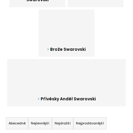
a
j
í
t
?
Brože Swarovski
HLEDAT
D
Přívěsky Anděl Swarovski
o
p
o
Ř
r
a
Abecedně
Nejlevnější
Nejdražší
Nejprodávanější
u
z