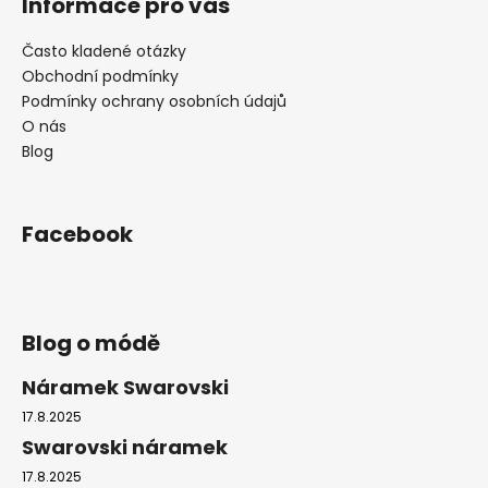
č
Informace pro vás
u
j
Často kladené otázky
e
Obchodní podmínky
m
Podmínky ochrany osobních údajů
e
O nás
Blog
PRSTEN
RIVOLI
8-
Facebook
12
VIOLET
SWAROVSKI
257
Kč
Blog o módě
Náramek Swarovski
17.8.2025
Swarovski náramek
17.8.2025