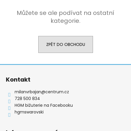
a
Můžete se ale podívat na ostatní
j
kategorie.
í
t
?
ZPĚT DO OBCHODU
Z
HLEDAT
á
Kontakt
p
a
milanvrbajan
@
centrum.cz
D
t
728 500 834
o
í
p
HGM bižuterie na Facebooku
o
hgmswarovski
r
u