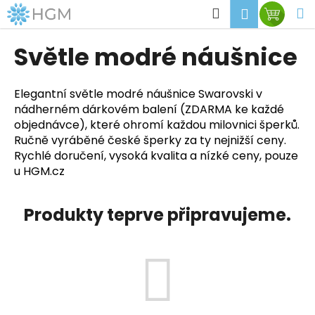
K
Přejít
Hledat
M
Přihlášen
Nákup
na
o
obsah
Zpět
Zpět
košík
š
Světle modré náušnice
í
C
k
o
Elegantní světle modré náušnice Swarovski v
nádherném dárkovém balení (ZDARMA ke každé
p
objednávce), které ohromí každou milovnici šperků.
o
Ručně vyráběné české šperky za ty nejnižší ceny.
t
Rychlé doručení, vysoká kvalita a nízké ceny, pouze
ř
u HGM.cz
e
b
Produkty teprve připravujeme.
u
j
e
t
e
n