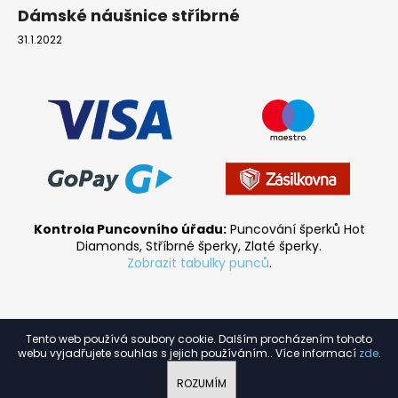
Dámské náušnice stříbrné
31.1.2022
Kontrola Puncovního úřadu:
Puncování šperků Hot
Diamonds, Stříbrné šperky, Zlaté šperky.
Zobrazit tabulky punců
.
Tento web používá soubory cookie. Dalším procházením tohoto
Vytvořil Shoptet
webu vyjadřujete souhlas s jejich používáním.. Více informací
zde
.
Copyright 2026
HGM.cz
. Všechna práva vyhrazena.
ROZUMÍM