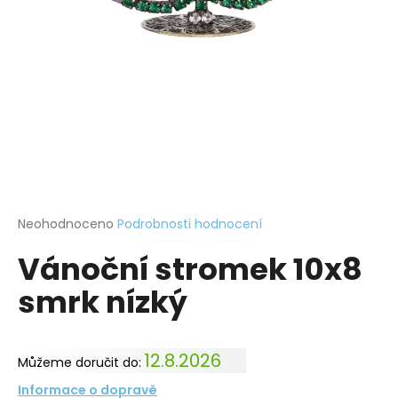
a
j
í
t
?
HLEDAT
Průměrné
Neohodnoceno
Podrobnosti hodnocení
hodnocení
Vánoční stromek 10x8
produktu
je
D
smrk nízký
0,0
o
z
p
5
o
hvězdiček.
12.8.2026
r
Můžeme doručit do:
u
Informace o dopravě