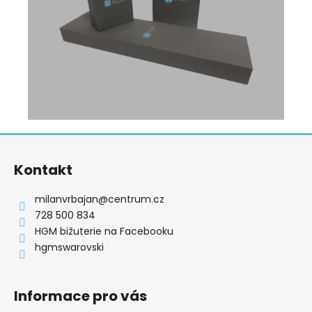
Z
á
Kontakt
p
a
milanvrbajan
@
centrum.cz
t
728 500 834
í
HGM bižuterie na Facebooku
hgmswarovski
Informace pro vás