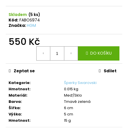
č
u
j
Skladem
(5 ks)
e
Kód:
FABOS974
m
Značka:
HGM
e
550 Kč
Měrná
NÁHRDELNÍK
DO KOŠÍKU
ANDĚL
cena:
ŠTĚSTÍ
LIGHT
SAPPHIRE
Zeptat se
Sdílet
420
Kč
Kategorie
:
Šperky Swarovski
Původně:
Hmotnost
:
0.015 kg
699
Kč
Materiál
:
Meď/Sklo
Barva
:
Tmavě zelená
Šířka
:
6 cm
Výška
:
5 cm
Hmotnost
:
15 g