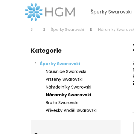
K
Přejít
na
o
Šperky Swarovski
obsah
Zpět
Zpět
š
do
do
í
Domů
Šperky Swarovski
Náramky Swarovs
k
obchodu
obchodu
P
o
Kategorie
Přeskočit
s
kategorie
t
Šperky Swarovski
r
Náušnice Swarovski
a
Prsteny Swarovski
n
Náhrdelníky Swarovski
n
Náramky Swarovski
í
Brože Swarovski
p
Přívěsky Anděl Swarovski
a
n
e