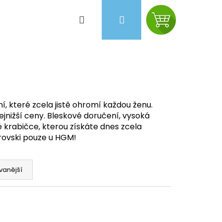
Hledat
Přihlášení
Nákupní
košík
 které zcela jistě ohromí každou ženu.
jnižší ceny. Bleskové doručení, vysoká
é krabičce, kterou získáte dnes zcela
ovski pouze u HGM!
vanější
Následující