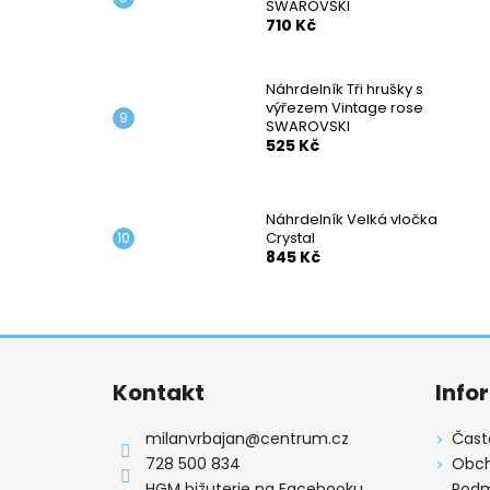
SWAROVSKI
710 Kč
Náhrdelník Tři hrušky s
výřezem Vintage rose
SWAROVSKI
525 Kč
Náhrdelník Velká vločka
Crystal
845 Kč
Z
á
Kontakt
Info
p
a
milanvrbajan
@
centrum.cz
Čast
t
728 500 834
Obch
HGM bižuterie na Facebooku
Podm