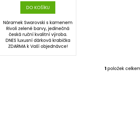
DO KOŠÍKU
Náramek Swarovski s kamenem
Rivoli zelené barvy, jedinečná
česká ruční kvalitní výroba.
DNES luxusní dárková krabička
ZDARMA k Vaší objednávce!
1
položek celke
O
v
l
á
d
a
c
í
p
r