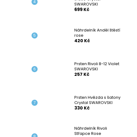
SWAROVSKI
699 Kč
Náhrdelník Anděl štěstí
rose
420 Kč
Prsten Rivoli 8-12 Violet
SWAROVSKI
257 Kč
Prsten Hvězda s šatony
Crystal SWAROVSKI
330 Kč
Náhrdelník Rivoli
Střapce Rose