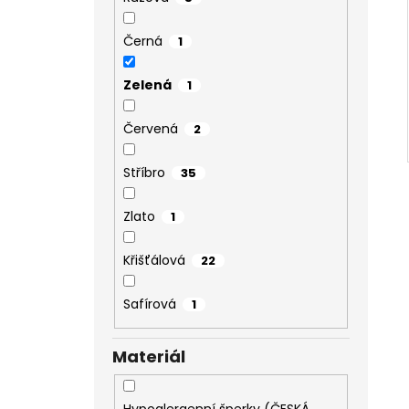
Černá
1
Zelená
1
Červená
2
Stříbro
35
Zlato
1
Křišťálová
22
Safírová
1
Materiál