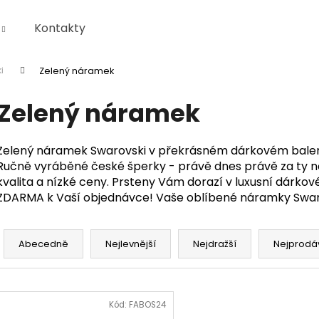
Kontakty
ki
Zelený náramek
Co potřebujete najít?
Zelený náramek
HLEDAT
Zelený náramek Swarovski v překrásném dárkovém balení,
Ručně vyráběné české šperky - právě dnes právě za ty ne
kvalita a nízké ceny. Prsteny Vám dorazí v luxusní dárkov
Doporučujeme
ZDARMA k Vaší objednávce! Vaše oblíbené náramky Swar
Ř
a
Abecedně
Nejlevnější
Nejdražší
Nejprodá
z
e
V
n
ý
Kód:
FABOS24