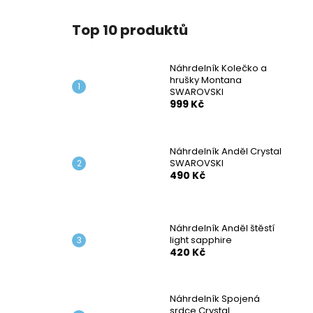
Top 10 produktů
Náhrdelník Kolečko a
hrušky Montana
SWAROVSKI
999 Kč
Náhrdelník Anděl Crystal
SWAROVSKI
490 Kč
Náhrdelník Anděl štěstí
light sapphire
420 Kč
Náhrdelník Spojená
srdce Crystal