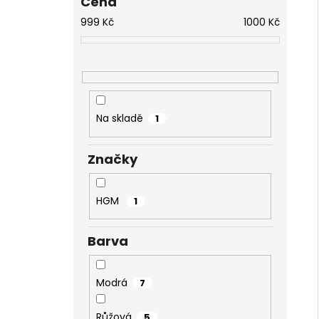
Cena
NÁHRDELNÍK KOLEČKO A HRUŠKY
l
MONTANA SWAROVSKI
999
Kč
1000
Kč
999 Kč
Na skladě
1
Značky
HGM
1
Barva
Modrá
7
Růžová
5