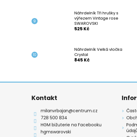
Náhrdelník Tři hrušky s
výřezem Vintage rose
SWAROVSKI
525 Kč
Náhrdelník Velká vločka
Crystal
845 Kč
Z
á
Kontakt
Info
p
a
milanvrbajan
@
centrum.cz
Čast
t
728 500 834
Obch
í
HGM bižuterie na Facebooku
Podm
údaj
hgmswarovski