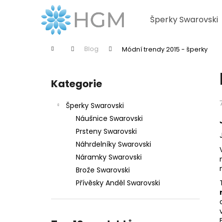
K
Přejít
na
o
Šperky Swarovski
obsah
Zpět
Zpět
š
do
do
í
Domů
Blog
Módní trendy 2015 - šperky
k
obchodu
obchodu
P
o
Kategorie
Přeskočit
s
kategorie
t
Šperky Swarovski
r
Náušnice Swarovski
a
Prsteny Swarovski
n
Náhrdelníky Swarovski
n
Náramky Swarovski
í
Brože Swarovski
p
Přívěsky Anděl Swarovski
a
n
e