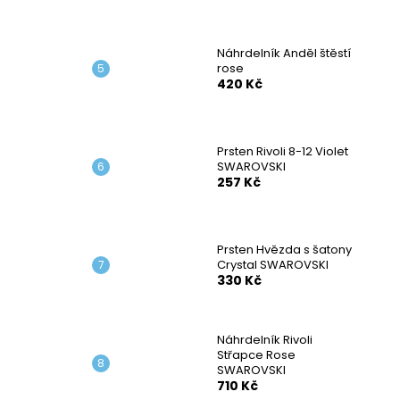
Náhrdelník Anděl štěstí
rose
420 Kč
Prsten Rivoli 8-12 Violet
SWAROVSKI
257 Kč
Prsten Hvězda s šatony
Crystal SWAROVSKI
330 Kč
Náhrdelník Rivoli
Střapce Rose
SWAROVSKI
710 Kč