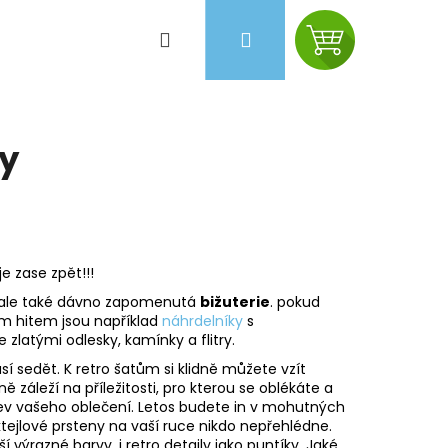
Hledat
Přihlášení
Nákupní
košík
ky
je zase zpět!!!
 ale také dávno zapomenutá
bižuterie
. pokud
m hitem jsou například
náhrdelníky
s
e zlatými odlesky, kamínky a flitry.
í sedět. K retro šatům si klidně můžete vzít
ně záleží na příležitosti, pro kterou se oblékáte a
Následující
ev vašeho oblečení. Letos budete in v mohutných
tejlové prsteny na vaší ruce nikdo nepřehlédne.
í výrazné barvy, i retro detaily jako puntíky. Jaké