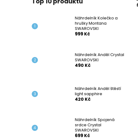
Top 10 produktů
NÁHRDELNÍK KOLEČKO A HRUŠKY
l
MONTANA SWAROVSKI
999 Kč
Náhrdelník Kolečko a
hrušky Montana
SWAROVSKI
999 Kč
Náhrdelník Anděl Crystal
SWAROVSKI
490 Kč
Náhrdelník Anděl štěstí
light sapphire
420 Kč
Náhrdelník Spojená
srdce Crystal
SWAROVSKI
699 Kč