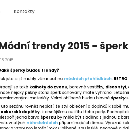
Kontakty
Co potřebujete najít?
Módní trendy 2015 - šper
HLEDAT
7.5.2015
Jaké šperky budou trendy?
Doporučujeme
Jak jste si již mohly všimnout na
módních přehlídkách
,
RETRO
Vracejí se také
kalhoty do zvonu
, barevné vestičky,
disco styl
,
máte nějaký pěkný starší šperk schovaný máte vyhráno. Letošní
namixovanými materiály. Velmi oblíbené budou hlavně
šperky
s
Tuto sezónu rovněž neplatí, že styl oblečení a doplňků k sobě mus
rockerské doplňky
, k drsnějšímu outfitu třeba perly. Pochopitel
alespoň jedna barva
šperku
by měla být sladěna s jednou z bar
vrstevnatých
náhrdelnících
připomínajících límce. Výrazné kok
Barvy a vzory pro letošní rok? Oblíbené jsou lesklé, neonové a dalš