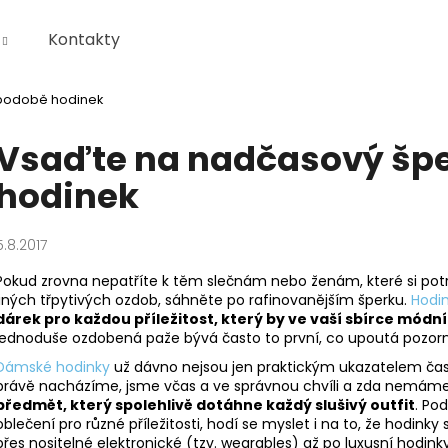
Kontakty
 podobě hodinek
Co potřebujete najít?
Vsaďte na nadčasový špe
hodinek
HLEDAT
5.8.2017
Doporučujeme
Pokud zrovna nepatříte k těm slečnám nebo ženám, které si potr
jiných třpytivých ozdob, sáhněte po rafinovanějším šperku.
Hodi
dárek pro každou příležitost, který by ve vaší sbírce mód
jednoduše ozdobená paže bývá často to první, co upoutá pozorn
Dámské hodinky
už dávno nejsou jen praktickým ukazatelem času
právě nacházíme, jsme včas a ve správnou chvíli a zda nemáme 
předmět, který spolehlivě dotáhne každý slušivý outfit
. Po
oblečení pro různé příležitosti, hodí se myslet i na to, že hodin
přes nositelné elektronické (tzv. wearables) až po luxusní hodin