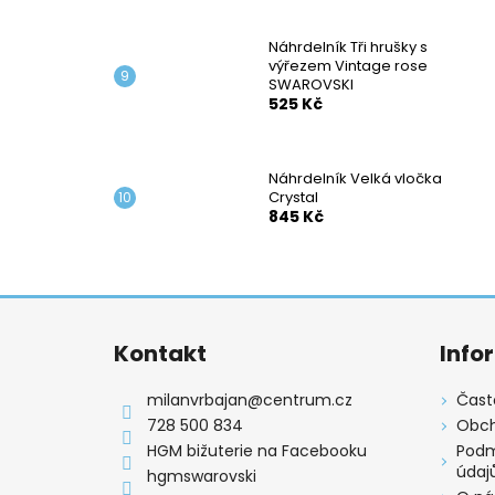
Náhrdelník Tři hrušky s
výřezem Vintage rose
SWAROVSKI
525 Kč
Náhrdelník Velká vločka
Crystal
845 Kč
Z
á
Kontakt
Info
p
a
milanvrbajan
@
centrum.cz
Čast
t
728 500 834
Obch
í
HGM bižuterie na Facebooku
Podm
údaj
hgmswarovski