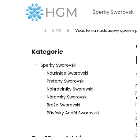
K
Přejít
na
o
Šperky Swarovski
obsah
Zpět
Zpět
š
do
do
í
Domů
Blog
Vsaďte na nadčasový šperk v
k
obchodu
obchodu
P
o
Kategorie
Přeskočit
s
kategorie
t
Šperky Swarovski
r
Náušnice Swarovski
a
Prsteny Swarovski
n
Náhrdelníky Swarovski
n
Náramky Swarovski
í
Brože Swarovski
p
Přívěsky Anděl Swarovski
a
n
e