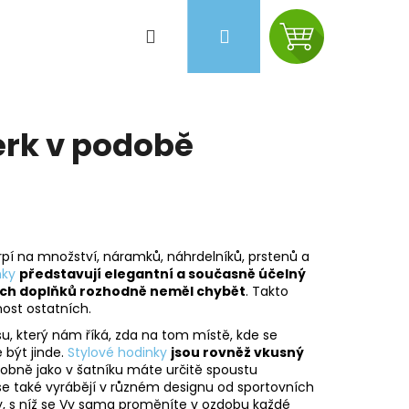
Hledat
Přihlášení
Nákupní
košík
rk v podobě
pí na množství, náramků, náhrdelníků, prstenů a
nky
představují elegantní a současně účelný
ních doplňků rozhodně neměl chybět
. Takto
ost ostatních.
, který nám říká, zda na tom místě, kde se
být jinde.
Stylové hodinky
jsou rovněž vkusný
Následující
dobně jako v šatníku máte určitě spoustu
ky se také vyrábějí v různém designu od sportovních
ky, s níž se Vy sama proměníte v ozdobu každé