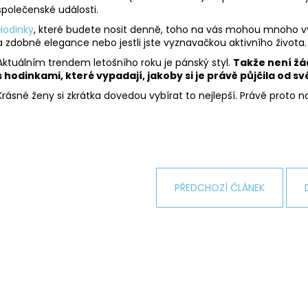
NÁHRDELNÍK ANDĚL CRYSTAL
NÁHRDELNÍK ANDĚ
společenské události.
SWAROVSKI
SAPPHIRE
Hodinky
, které budete nosit denně, toho na vás mohou mnoho vyzr
490 Kč
420 Kč
a zdobné elegance nebo jestli jste vyznavačkou aktivního života.
Původně:
850 Kč
Původně:
699 K
Aktuálním trendem letošního roku je pánský styl.
Takže není ž
s hodinkami, které vypadají, jakoby si je právě půjčila od s
Krásné ženy si zkrátka dovedou vybírat to nejlepší. Právě proto 
PŘEDCHOZÍ ČLÁNEK