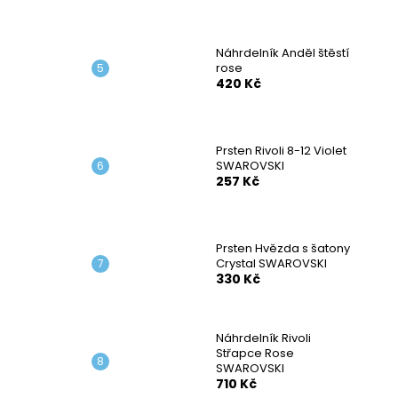
Náhrdelník Anděl štěstí
rose
420 Kč
Prsten Rivoli 8-12 Violet
SWAROVSKI
257 Kč
Prsten Hvězda s šatony
Crystal SWAROVSKI
330 Kč
Náhrdelník Rivoli
Střapce Rose
SWAROVSKI
710 Kč