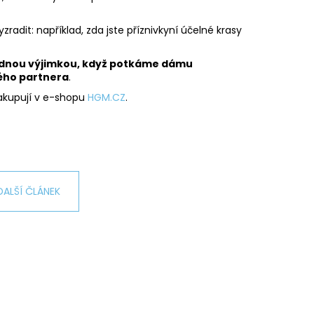
L ŠTĚSTÍ LIGHT
adit: například, zda jste příznivkyní účelné krasy
č
ádnou výjimkou, když potkáme dámu
vého partnera
.
nakupují v e-shopu
HGM.CZ
.
DALŠÍ ČLÁNEK