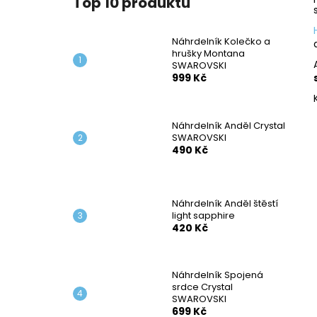
Top 10 produktů
NÁHRDELNÍK KOLEČKO A HRUŠKY
l
MONTANA SWAROVSKI
999 Kč
Náhrdelník Kolečko a
hrušky Montana
SWAROVSKI
999 Kč
Náhrdelník Anděl Crystal
SWAROVSKI
490 Kč
Náhrdelník Anděl štěstí
light sapphire
420 Kč
Náhrdelník Spojená
srdce Crystal
SWAROVSKI
699 Kč