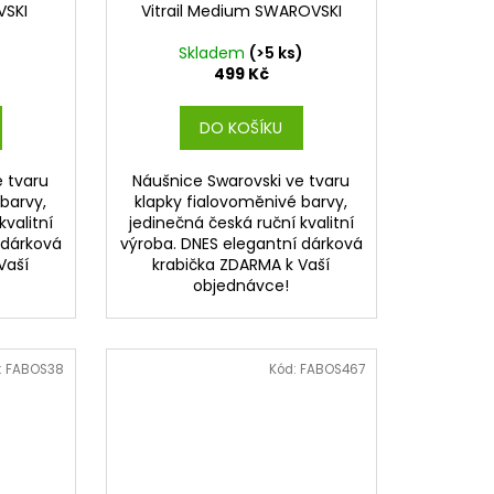
VSKI
Vitrail Medium SWAROVSKI
)
Skladem
(>5 ks)
499 Kč
DO KOŠÍKU
e tvaru
Náušnice Swarovski ve tvaru
barvy,
klapky fialovoměnivé barvy,
kvalitní
jedinečná česká ruční kvalitní
 dárková
výroba. DNES elegantní dárková
Vaší
krabička ZDARMA k Vaší
objednávce!
:
FABOS38
Kód:
FABOS467