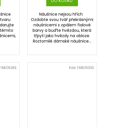
DO KOŠÍKU
ušnice
Náušnice nejsou hřích
tvaru
Ozdobte svou tvář překrásnými
darujte
náušnicemi s opálem fialové
 těmito
barvy a buďte hvězdou, která
šnicemi,
třpytí jako hvězdy na obloze.
.
Roztomilé dámské náušnice...
FABOS283
Kód:
FABOS333