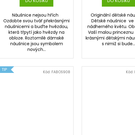
DO KOŠÍKU
DO KOŠÍKU
Náušnice nejsou hřích
Originální dětské ná
Ozdobte svou tvář překrásnými
Dětské náušnice ve 
náušnicemi a buďte hvězdou,
nádherného květu. Ob
která třpytí jako hvězdy na
Vaší malou princeznu
obloze. Roztomilé dámské
krásnými dětskými náu
náušnice jsou symbolem
s nimiž si bude..
nových...
TIP
Kód:
FABOS908
Kód: