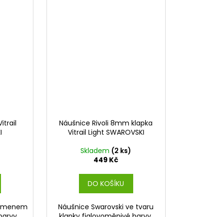
itrail
Náušnice Rivoli 8mm klapka
I
Vitrail Light SWAROVSKI
Skladem
(2 ks)
449 Kč
DO KOŠÍKU
 kamenem
Náušnice Swarovski ve tvaru
barvy,
klapky fialovoměnivé barvy,