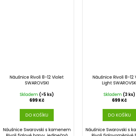
Náušnice Rivoli 8-12 Violet
Náušnice Rivoli 8-12 V
SWAROVSKI
Light SWAROVSK
Skladem
(>5 ks)
Skladem
(3 ks)
699 Kč
699 Kč
DO KOŠÍKU
DO KOŠÍKU
Náušnice Swarovski s kamenem
Náušnice Swarovski s
Rivoli fialové barvy, jedinečná
Rivoli fialovoměnivé 