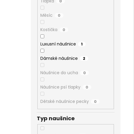
Tlapka
0
Měsíc
0
Kostička
0
Luxusní náušnice
1
Dámské náušnice
2
Náušnice do ucha
0
Náušnice psí tlapky
0
Dětské náušnice pecky
0
Typ naušnice