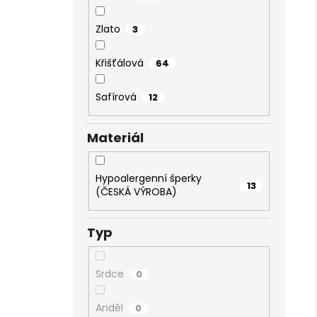
Zlato
3
Křišťálová
64
Safírová
12
Materiál
Hypoalergenní šperky
13
(ČESKÁ VÝROBA)
Typ
Srdce
0
Anděl
0