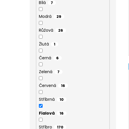
Bílá
7
Modrá
29
Růžová
26
Žlutá
1
Černá
6
Zelená
7
Červená
16
Stříbrná
10
Fialová
16
Stříbro
170