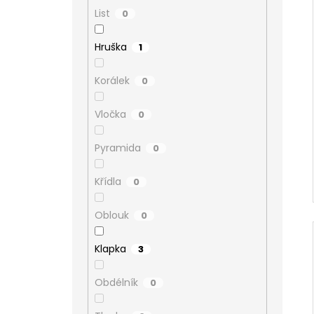
List
0
Hruška
1
Korálek
0
Vločka
0
Pyramida
0
Křídla
0
Oblouk
0
Klapka
3
Obdélník
0