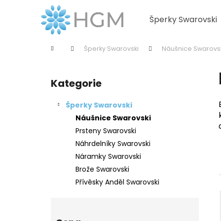
K
Přejít
na
o
Šperky Swarovski
obsah
Zpět
Zpět
š
do
do
í
Domů
Šperky Swarovski
Náušnice Swarovs
k
obchodu
obchodu
P
o
Kategorie
Přeskočit
s
kategorie
t
Šperky Swarovski
r
Náušnice Swarovski
a
Prsteny Swarovski
n
Náhrdelníky Swarovski
n
Náramky Swarovski
í
Brože Swarovski
p
Přívěsky Anděl Swarovski
a
n
e