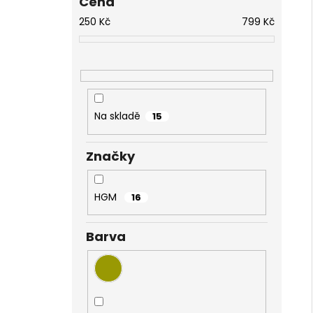
Cena
NÁHRDELNÍK KOLEČKO A HRUŠKY
l
MONTANA SWAROVSKI
250
Kč
799
Kč
999 Kč
Na skladě
15
Značky
HGM
16
Barva