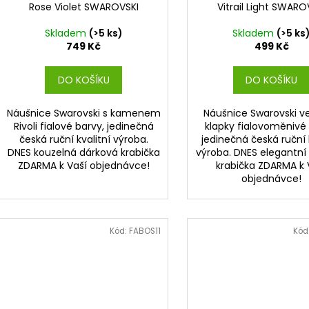
Rose Violet SWAROVSKI
Vitrail Light SWARO
Skladem
(>5 ks)
Skladem
(>5 ks
749 Kč
499 Kč
DO KOŠÍKU
DO KOŠÍKU
Náušnice Swarovski s kamenem
Náušnice Swarovski v
Rivoli fialové barvy, jedinečná
klapky fialovoměnivé 
česká ruční kvalitní výroba.
jedinečná česká ruční 
DNES kouzelná dárková krabička
výroba. DNES elegantní
ZDARMA k Vaší objednávce!
krabička ZDARMA k 
objednávce!
Kód:
FABOS11
Kód