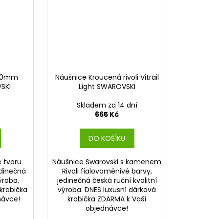
x10mm
Náušnice Kroucená rivoli Vitrail
SKI
Light SWAROVSKI
)
Skladem za 14 dní
665 Kč
DO KOŠÍKU
e tvaru
Náušnice Swarovski s kamenem
edinečná
Rivoli fialovoměnivé barvy,
ýroba.
jedinečná česká ruční kvalitní
krabička
výroba. DNES luxusní dárková
návce!
krabička ZDARMA k Vaší
objednávce!