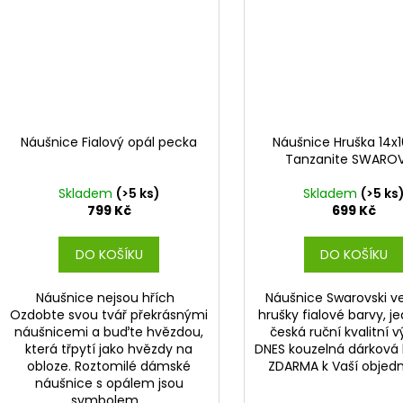
Náušnice Fialový opál pecka
Náušnice Hruška 14
Tanzanite SWAROV
Skladem
(>5 ks)
Skladem
(>5 ks
799 Kč
699 Kč
DO KOŠÍKU
DO KOŠÍKU
Náušnice nejsou hřích
Náušnice Swarovski v
Ozdobte svou tvář překrásnými
hrušky fialové barvy, j
náušnicemi a buďte hvězdou,
česká ruční kvalitní v
která třpytí jako hvězdy na
DNES kouzelná dárková 
obloze. Roztomilé dámské
ZDARMA k Vaší objed
náušnice s opálem jsou
symbolem...