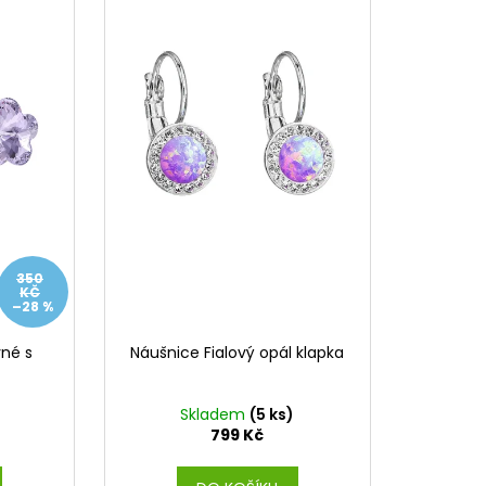
L ŠTĚSTÍ LIGHT
č
350
KČ
–28 %
vné s
Náušnice Fialový opál klapka
Skladem
(5 ks)
799 Kč