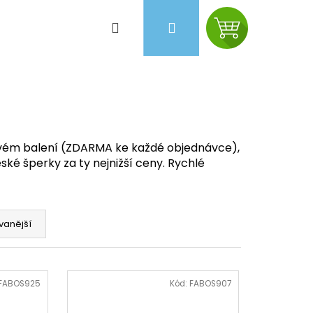
Hledat
Přihlášení
Nákupní
košík
ovém balení (ZDARMA ke každé objednávce),
ké šperky za ty nejnižší ceny. Rychlé
vanější
Následující
FABOS925
Kód:
FABOS907