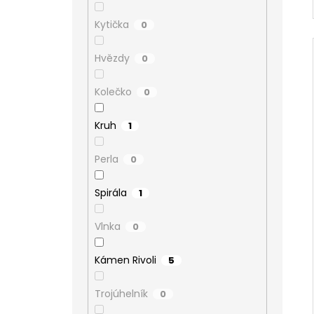
Kytička
0
Hvězdy
0
Kolečko
0
Kruh
1
Perla
0
Spirála
1
Vlnka
0
Kámen Rivoli
5
Trojúhelník
0