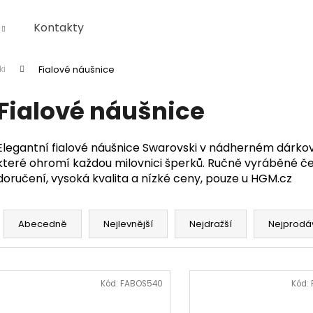
Kontakty
ki
Fialové náušnice
Co potřebujete najít?
Fialové náušnice
HLEDAT
Elegantní fialové náušnice Swarovski v nádherném dárk
které ohromí každou milovnici šperků. Ručně vyráběné čes
doručení, vysoká kvalita a nízké ceny, pouze u HGM.cz
Doporučujeme
Ř
a
Abecedně
Nejlevnější
Nejdražší
Nejprodá
z
e
V
n
ý
Kód:
FABOS540
Kód:
í
p