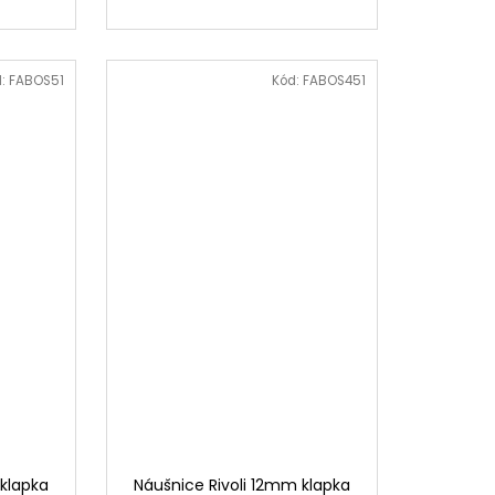
d:
FABOS51
Kód:
FABOS451
 klapka
Náušnice Rivoli 12mm klapka