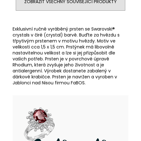
ZOBRAZIT VŠECHNY SOUVISEJÍCÍ PRODUKTY
Exklusivní ručně vyráběný prsten se Swarovski®
crystals v čiré (crystal) barvě. Buďte za hvězdu s
třpytivým prstenem v motivu hvězdy. Motiv ve
velikosti cca 1,5 x 1,5 cm. Prstýnek má libovolně
nastavitelnou velikost a lze si jej přizpůsobit dle
vašich potřeb. Prsten je v povrchové úpravě
Rhodium, která zvyšuje jeho životnost a je
antialergenní. Výrobek dostanete zabalený v
dárkové krabičce. Prsten je navržen a vyroben v
Jablonci nad Nisou firmou FaBOS.