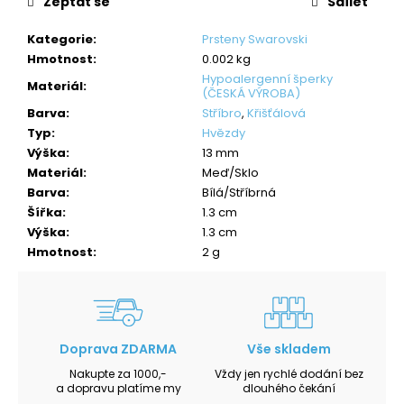
Zeptat se
Sdílet
Kategorie
:
Prsteny Swarovski
Hmotnost
:
0.002 kg
Hypoalergenní šperky
Materiál
:
(ČESKÁ VÝROBA)
Barva
:
Stříbro
,
Křišťálová
Typ
:
Hvězdy
Výška
:
13 mm
Materiál
:
Meď/Sklo
Barva
:
Bílá/Stříbrná
Šířka
:
1.3 cm
Výška
:
1.3 cm
Hmotnost
:
2 g
Doprava ZDARMA
Vše skladem
Nakupte za 1000,-
Vždy jen rychlé dodání bez
a dopravu platíme my
dlouhého čekání