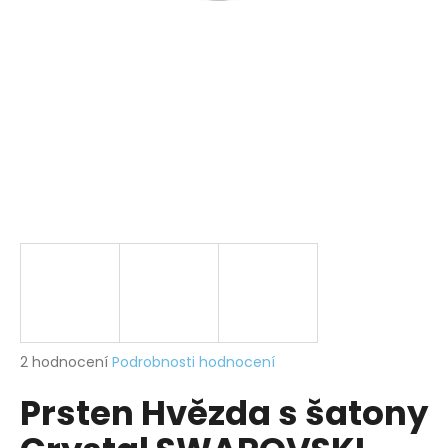
a
j
í
t
?
HLEDAT
D
o
p
Průměrné
2 hodnocení
Podrobnosti hodnocení
hodnocení
o
Prsten Hvězda s šatony
produktu
r
je
u
5,0