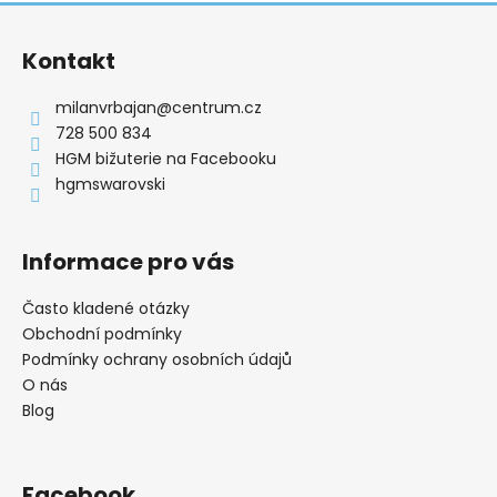
Z
á
Kontakt
p
a
milanvrbajan
@
centrum.cz
t
728 500 834
í
HGM bižuterie na Facebooku
hgmswarovski
Informace pro vás
Často kladené otázky
Obchodní podmínky
Podmínky ochrany osobních údajů
O nás
Blog
Facebook