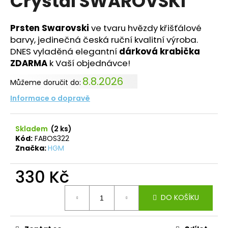
Crystal SWAROVSKI
č
z
u
5
j
hvězdiček.
Prsten Swarovski
ve tvaru hvězdy křišťálové
e
barvy, jedinečná česká ruční kvalitní výroba.
m
DNES vyladěná elegantní
dárková krabička
e
ZDARMA
k Vaší objednávce!
8.8.2026
Můžeme doručit do:
NÁHRDELNÍK
ANDĚL
Informace o dopravě
CRYSTAL
SWAROVSKI
490
Skladem
(2 ks)
Kč
Kód:
FABOS322
Původně:
Značka:
HGM
850
Kč
330 Kč
Měrná
DO KOŠÍKU
cena: