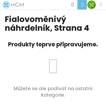
K
Přejít
Hledat
M
Přihlášen
Nákup
na
o
obsah
Zpět
Zpět
košík
š
Fialovoměnivý
í
C
náhrdelník
, Strana 4
k
o
p
Produkty teprve připravujeme.
o
t
ř
e
b
u
j
e
Můžete se ale podívat na ostatní
t
kategorie.
e
n