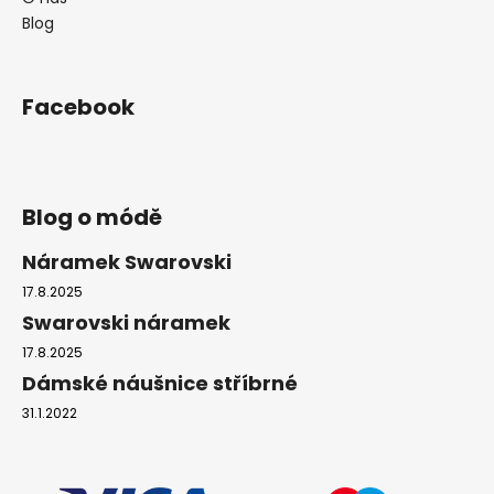
č
Blog
u
j
e
m
Facebook
e
NÁHRDELNÍK
ANDĚL
Blog o módě
CRYSTAL
SWAROVSKI
Náramek Swarovski
490
Kč
17.8.2025
Původně:
Swarovski náramek
850
Kč
17.8.2025
Dámské náušnice stříbrné
31.1.2022