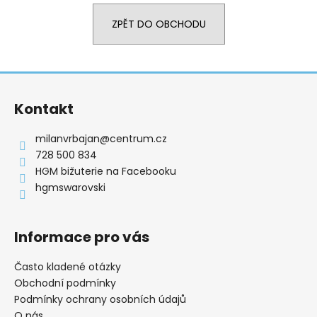
a
ZPĚT DO OBCHODU
j
í
t
Z
?
á
Kontakt
p
a
milanvrbajan
@
centrum.cz
t
728 500 834
HLEDAT
í
HGM bižuterie na Facebooku
hgmswarovski
D
Informace pro vás
o
p
Často kladené otázky
o
Obchodní podmínky
r
Podmínky ochrany osobních údajů
u
O nás