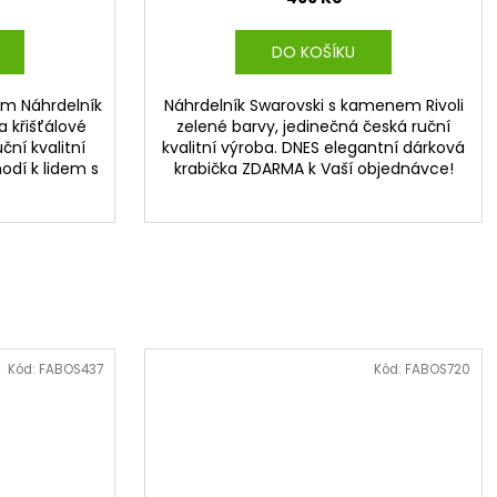
DO KOŠÍKU
kem Náhrdelník
Náhrdelník Swarovski s kamenem Rivoli
a křišťálové
zelené barvy, jedinečná česká ruční
ční kvalitní
kvalitní výroba. DNES elegantní dárková
odí k lidem s
krabička ZDARMA k Vaší objednávce!
Kód:
FABOS437
Kód:
FABOS720