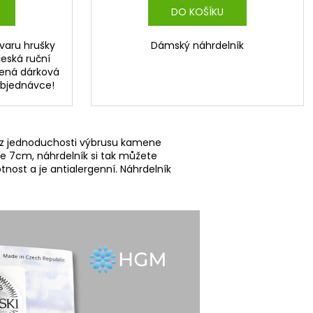
DO KOŠÍKU
tvaru hrušky
Dámský náhrdelník
česká ruční
íbená dárková
objednávce!
ází z jednoduchosti výbrusu kamene
élce 7cm, náhrdelník si tak můžete
tnost a je antialergenní. Náhrdelník