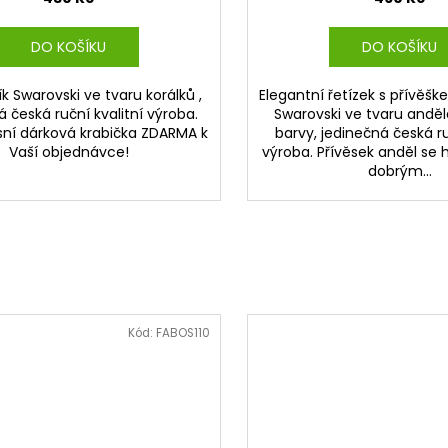
DO KOŠÍKU
DO KOŠÍKU
k Swarovski ve tvaru korálků ,
Elegantní řetízek s přívěš
á česká ruční kvalitní výroba.
Swarovski ve tvaru anděl
sní dárková krabička ZDARMA k
barvy, jedinečná česká ru
Vaší objednávce!
výroba. Přívěsek anděl se h
dobrým...
Kód:
FABOS110