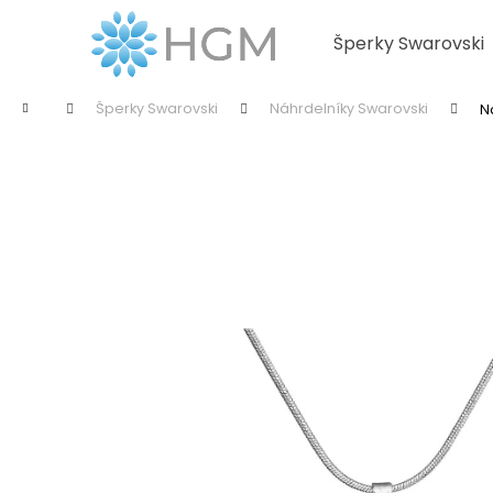
K
Přejít
na
o
Šperky Swarovski
obsah
Zpět
Zpět
š
do
do
í
Domů
Šperky Swarovski
Náhrdelníky Swarovski
N
k
obchodu
obchodu