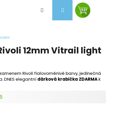
Hledat
Přihlášení
Nákupní
košík
ocení
ivoli 12mm Vitrail light
kamenem Rivoli fialovoměnivé barvy, jedinečná
ba. DNES elegantní
dárková krabička ZDARMA
k
26
Následující