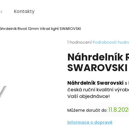
Kontakty
áhrdelník Rivoli 12mm Vitrail light SWAROVSKI
Co potřebujete najít?
Průměrné
1 hodnocení
Podrobnosti hodn
hodnocení
Náhrdelník R
produktu
HLEDAT
je
SWAROVSKI
5,0
z
5
Doporučujeme
hvězdiček.
KRABIČKA
Náhrdelník Swarovski
s 
česká ruční kvalitní výro
Vaší objednávce!
11.8.20
Můžeme doručit do:
Informace o dopravě