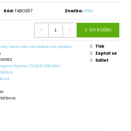
L ŠTĚSTÍ LIGHT
Kód:
FABOS57
Značka:
HGM
č
DO KOŠÍKU
Tisk
níky Swarovski náhrdelník s krystalem
g
Zeptat se
001162
Sdílet
ergenní šperky (ČESKÁ VÝROBA)
,
Stříbro
ivoli
lo
/Stříbrná