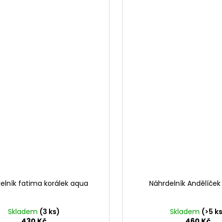
elník fatima korálek aqua
Náhrdelník Andělíček
Skladem
(3 ks)
Skladem
(>5 k
430 Kč
460 Kč