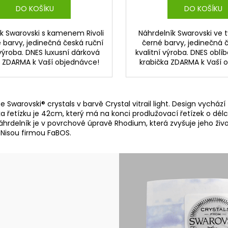
DO KOŠÍKU
DO KOŠÍKU
k Swarovski s kamenem Rivoli
Náhrdelník Swarovski ve 
é barvy, jedinečná česká ruční
černé barvy, jedinečná 
 výroba. DNES luxusní dárková
kvalitní výroba. DNES obl
a ZDARMA k Vaší objednávce!
krabička ZDARMA k Vaší 
e Swarovski® crystals v barvě Crystal vitrail light. Design vych
. Délka řetízku je 42cm, který má na konci prodlužovací řetízek o d
áhrdelník je v povrchové úpravě Rhodium, která zvyšuje jeho živo
 Nisou firmou FaBOS.