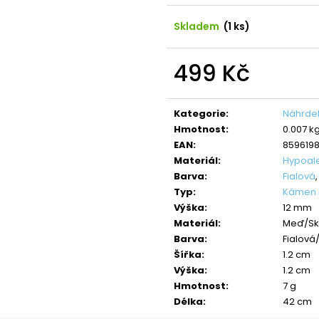
NÁHRDELNÍK ANDĚL CRYSTAL
NÁHRDELNÍK ANDĚ
SWAROVSKI
SAPPHIRE
Skladem
(1 ks)
490 Kč
420 Kč
Původně:
850 Kč
Původně:
699 K
499 Kč
Měrná
cena:
Kategorie
:
Náhrdel
Hmotnost
:
0.007 k
EAN
:
8596198
Materiál
:
Hypoal
Barva
:
Fialová
Typ
:
Kámen R
Výška
:
12 mm
Materiál
:
Meď/Sk
Barva
:
Fialová
Šířka
:
1.2 cm
Výška
:
1.2 cm
Hmotnost
:
7 g
Délka
:
42 cm