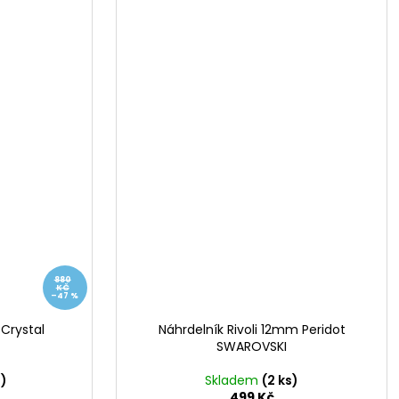
880
KČ
–47 %
 Crystal
Náhrdelník Rivoli 12mm Peridot
SWAROVSKI
s)
Skladem
(2 ks)
499 Kč