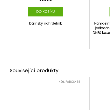
DO KOŠÍKU
Dámský náhrdelník
Náhrdelní
jedinečn
DNES luxu
Kód:
FABOS438