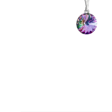
NÁHRDELNÍK KOLEČKO A HRUŠKY
MONTANA SWAROVSKI
999 Kč