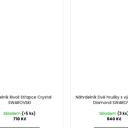
lník Rivoli Střapce Crystal
Náhrdelník Dvě hrušky s v
SWAROVSKI
Diamond SWAROV
Skladem
(>5 ks)
Skladem
(3 ks
710 Kč
640 Kč