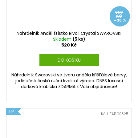
850
KČ
–38 %
Náhrdelník Anděl štístko Rivoli Crystal SWAROVSKI
Skladem
(5 ks)
520 Kč
DO KOŠÍKU
Náhrdelník Swarovski ve tvaru anděla křišťálové barvy,
jedinečná česká ruční kvalitní výroba. DNES luxusní
dárková krabička ZDARMA k Vaší objednávce!
TIP
Kód:
FABOS625