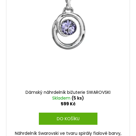
Dámský náhrdelník bižuterie SWAROVSKI
Skladem
(5 ks)
599 Kč
DO KOŠÍKU
Náhrdelník Swarovski ve tvaru spirály fialové barvy,