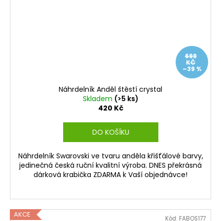
699
KČ
–39 %
Náhrdelník Anděl štěstí crystal
Skladem
(>5 ks)
420 Kč
DO KOŠÍKU
Náhrdelník Swarovski ve tvaru anděla křišťálové barvy,
jedinečná česká ruční kvalitní výroba. DNES překrásná
dárková krabička ZDARMA k Vaší objednávce!
AKCE
Kód:
FABOS177