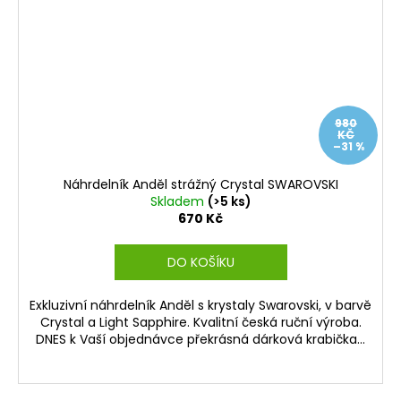
980
KČ
–31 %
Náhrdelník Anděl strážný Crystal SWAROVSKI
Skladem
(>5 ks)
670 Kč
DO KOŠÍKU
Exkluzivní náhrdelník Anděl s krystaly Swarovski, v barvě
Crystal a Light Sapphire. Kvalitní česká ruční výroba.
DNES k Vaší objednávce překrásná dárková krabička...