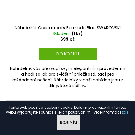
Náhrdelník Crystal rocks Bermuda Blue SWAROVSKI
Skladem
(1 ks)
699 Kč
DO KOŠÍKU
Náhrdelník vás překvapí svým elegantním provedením
a hodí se jak pro zvláštní příležitosti, tak i pro
každodenní nošení. Náhrdelníky v naší nabídce jsou z
dílny, která sídlí v...
Tento web používá soubory cookie. Dalším procházením tohoto
webu vyjadřujete souhlas s jejich používáním.. Více informací
zde
.
Kód:
FABOS591
ROZUMÍM