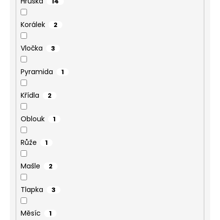
Hruška
14
Korálek
2
Vločka
3
Pyramida
1
Křídla
2
Oblouk
1
Růže
1
Mašle
2
Tlapka
3
Měsíc
1