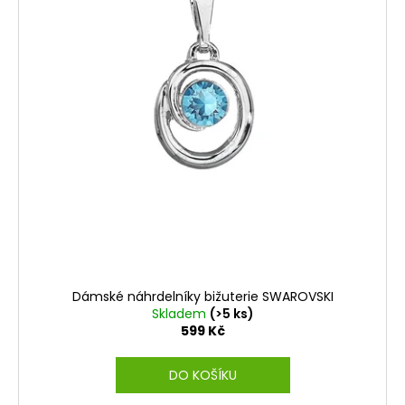
ů
Dámské náhrdelníky bižuterie SWAROVSKI
Skladem
(>5 ks)
599 Kč
DO KOŠÍKU