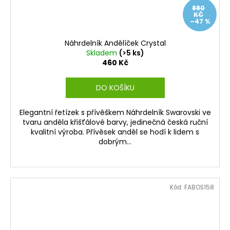
880
KČ
–47 %
Náhrdelník Andělíček Crystal
Skladem
(>5 ks)
460 Kč
DO KOŠÍKU
Elegantní řetízek s přívěškem Náhrdelník Swarovski ve
tvaru anděla křišťálové barvy, jedinečná česká ruční
kvalitní výroba. Přívěsek anděl se hodí k lidem s
dobrým...
Kód:
FABOS158