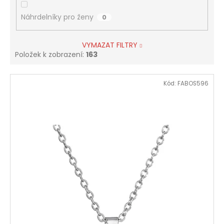
Náhrdelníky pro ženy
0
VYMAZAT FILTRY
Položek k zobrazení:
163
V
Kód:
FABOS596
ý
p
i
s
p
r
o
d
u
k
t