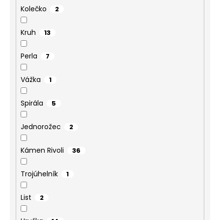
Kolečko
2
Kruh
13
Perla
7
Vážka
1
Spirála
5
Jednorožec
2
Kámen Rivoli
36
Trojúhelník
1
List
2