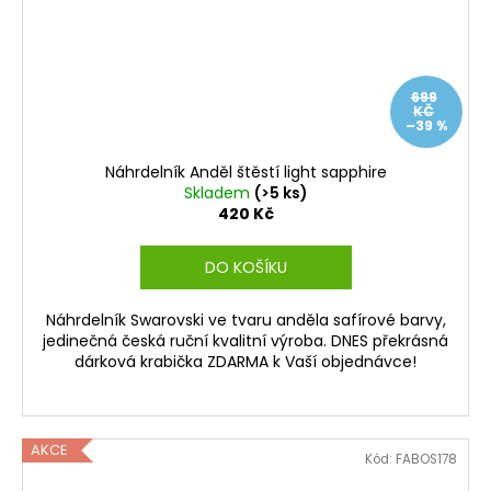
699
KČ
–39 %
Náhrdelník Anděl štěstí light sapphire
Skladem
(>5 ks)
420 Kč
DO KOŠÍKU
Náhrdelník Swarovski ve tvaru anděla safírové barvy,
jedinečná česká ruční kvalitní výroba. DNES překrásná
dárková krabička ZDARMA k Vaší objednávce!
AKCE
Kód:
FABOS178