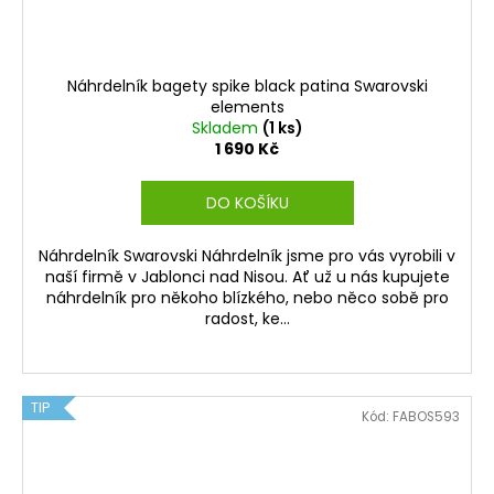
Náhrdelník bagety spike black patina Swarovski
elements
Skladem
(1 ks)
1 690 Kč
DO KOŠÍKU
Náhrdelník Swarovski Náhrdelník jsme pro vás vyrobili v
naší firmě v Jablonci nad Nisou. Ať už u nás kupujete
náhrdelník pro někoho blízkého, nebo něco sobě pro
radost, ke...
TIP
Kód:
FABOS593