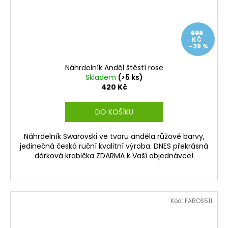
699
KČ
–39 %
Náhrdelník Anděl štěstí rose
Skladem
(>5 ks)
420 Kč
DO KOŠÍKU
Náhrdelník Swarovski ve tvaru anděla růžové barvy,
jedinečná česká ruční kvalitní výroba. DNES překrásná
dárková krabička ZDARMA k Vaší objednávce!
Kód:
FABOS511