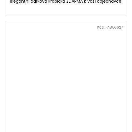
elegantní dárková krabička ZDARMA k Vaší objednávce!
Kód:
FABOS627