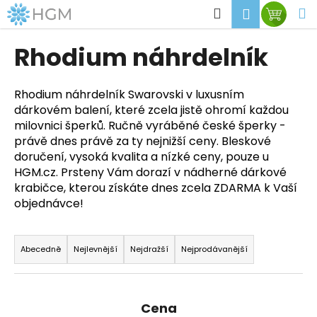
K
Přejít
Hledat
M
Přihlášen
Nákup
na
o
obsah
Zpět
Zpět
košík
š
Rhodium náhrdelník
í
C
k
o
Rhodium náhrdelník Swarovski v luxusním
dárkovém balení, které zcela jistě ohromí každou
p
milovnici šperků. Ručně vyráběné české šperky -
o
právě dnes právě za ty nejnižší ceny. Bleskové
t
doručení, vysoká kvalita a nízké ceny, pouze u
ř
HGM.cz. Prsteny Vám dorazí v nádherné dárkové
e
krabičce, kterou získáte dnes zcela ZDARMA k Vaší
b
objednávce!
u
Ř
j
a
Abecedně
Nejlevnější
Nejdražší
Nejprodávanější
e
z
t
e
e
n
Cena
n