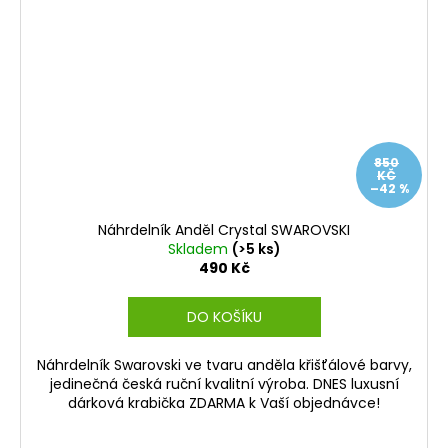
850
KČ
–42 %
Náhrdelník Anděl Crystal SWAROVSKI
Skladem
(>5 ks)
490 Kč
DO KOŠÍKU
Náhrdelník Swarovski ve tvaru anděla křišťálové barvy,
jedinečná česká ruční kvalitní výroba. DNES luxusní
dárková krabička ZDARMA k Vaší objednávce!