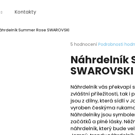
Kontakty
áhrdelník Summer Rose SWAROVSKI
Co potřebujete najít?
Průměrné
5 hodnocení
Podrobnosti hod
hodnocení
Náhrdelník
produktu
HLEDAT
je
SWAROVSKI
4,6
z
5
Doporučujeme
hvězdiček.
KRABIČKA
Náhrdelník vás překvapí 
zvláštní příležitosti, tak
jsou z dílny, která sídlí 
vyroben českýma rukama. 
Náhrdelníky jsou symbole
začátků a plné lásky. Ně
náhrdelník, který bude ve