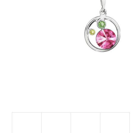
NÁHRDELNÍK KOLEČKO A HRUŠKY
MONTANA SWAROVSKI
999 Kč