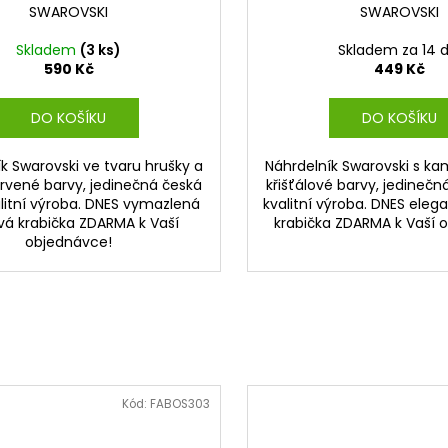
SWAROVSKI
SWAROVSKI
Skladem
(3 ks)
Skladem za 14 d
590 Kč
449 Kč
DO KOŠÍKU
DO KOŠÍKU
k Swarovski ve tvaru hrušky a
Náhrdelník Swarovski s ka
rvené barvy, jedinečná česká
křišťálové barvy, jedinečn
alitní výroba. DNES vymazlená
kvalitní výroba. DNES eleg
vá krabička ZDARMA k Vaší
krabička ZDARMA k Vaší 
objednávce!
Kód:
FABOS303