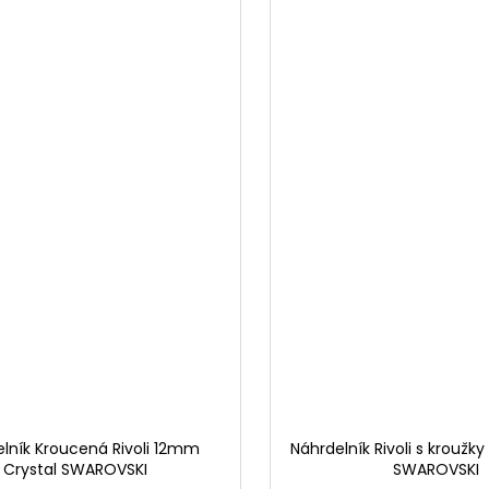
lník Kroucená Rivoli 12mm
Náhrdelník Rivoli s krouž
Crystal SWAROVSKI
SWAROVSKI