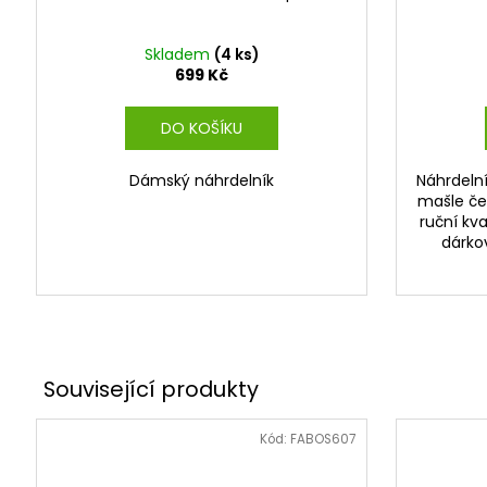
Skladem
(4 ks)
699 Kč
DO KOŠÍKU
Dámský náhrdelník
Náhrdelní
mašle če
ruční kv
dárko
Kód:
FABOS607