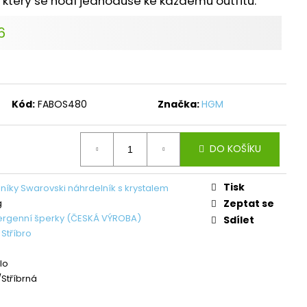
 který se hodí jednoduše ke každému outfitu.
L ŠTĚSTÍ LIGHT
6
č
Kód:
FABOS480
Značka:
HGM
DO KOŠÍKU
Tisk
níky Swarovski náhrdelník s krystalem
g
Zeptat se
ergenní šperky (ČESKÁ VÝROBA)
Sdílet
,
Stříbro
lo
Stříbrná