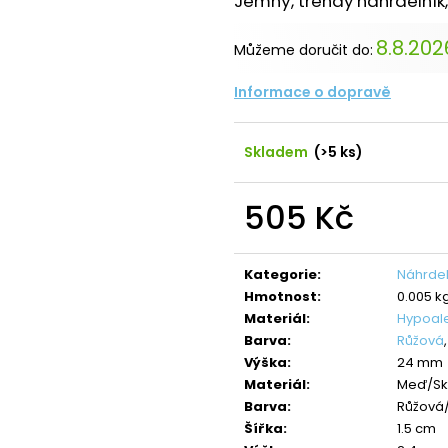
Jemný, trendy náhrdelník,
NÁHRDELNÍK ANDĚL CRYSTAL
NÁHRDELNÍK ANDĚ
SWAROVSKI
SAPPHIRE
8.8.202
490 Kč
420 Kč
Můžeme doručit do:
Původně:
850 Kč
Původně:
699 K
Informace o dopravě
Skladem
(>5 ks)
505 Kč
Měrná
cena:
Kategorie
:
Náhrdel
Hmotnost
:
0.005 k
Materiál
:
Hypoal
Barva
:
Růžová
Výška
:
24 mm
Materiál
:
Meď/Sk
Barva
:
Růžová/
Šířka
:
1.5 cm