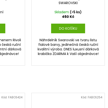
SWAROVSKI
ní
Skladem
(>5 ks)
460 Kč
DO KOŠÍKU
menem Rivoli
Náhrdelník Swarovski ve tvaru listu
á česká ruční
fialové barvy, jedinečná česká ruční
antní dárková
kvalitní výroba. DNES luxusní dárková
objednávce!
krabička ZDARMA k Vaší objednávce!
Kód:
FABOS424
Kód:
FABOS254