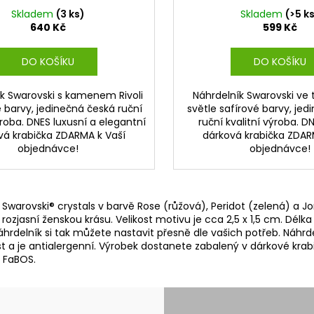
Skladem
(3 ks)
Skladem
(>5 k
640 Kč
599 Kč
DO KOŠÍKU
DO KOŠÍKU
k Swarovski s kamenem Rivoli
Náhrdelník Swarovski ve 
é barvy, jedinečná česká ruční
světle safírové barvy, je
ýroba. DNES luxusní a elegantní
ruční kvalitní výroba. D
vá krabička ZDARMA k Vaší
dárková krabička ZDAR
objednávce!
objednávce!
warovski® crystals v barvě Rose (růžová), Peridot (zelená) a Jo
 rozjasní ženskou krásu. Velikost motivu je cca 2,5 x 1,5 cm. Délk
áhrdelník si tak můžete nastavit přesně dle vašich potřeb. Náhrd
t a je antialergenní. Výrobek dostanete zabalený v dárkové krab
u FaBOS.