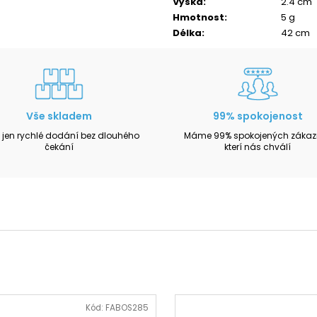
Výška
:
2.4 cm
Hmotnost
:
5 g
Délka
:
42 cm
Vše skladem
99% spokojenost
 jen rychlé dodání bez dlouhého
Máme 99% spokojených zákazn
čekání
kterí nás chválí
Kód:
FABOS285