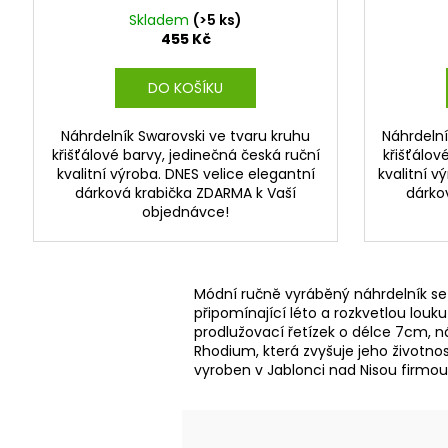
Skladem
(>5 ks)
455 Kč
DO KOŠÍKU
Náhrdelník Swarovski ve tvaru kruhu
Náhrdelní
křišťálové barvy, jedinečná česká ruční
křišťálov
kvalitní výroba. DNES velice elegantní
kvalitní v
dárková krabička ZDARMA k Vaší
dárko
objednávce!
Módní ručně vyráběný náhrdelník se S
připomínající léto a rozkvetlou louku
prodlužovací řetízek o délce 7cm, n
Rhodium, která zvyšuje jeho životnos
vyroben v Jablonci nad Nisou firmo