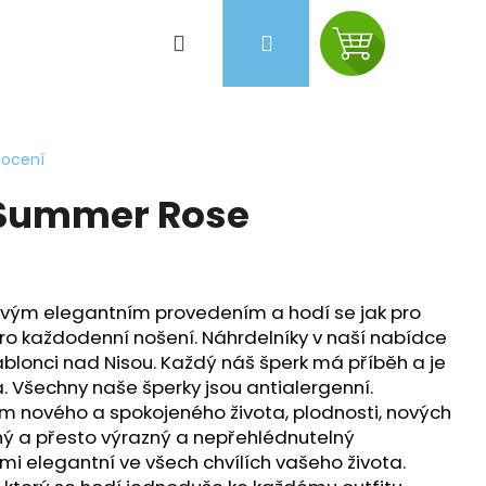
Hledat
Přihlášení
Nákupní
košík
nocení
 Summer Rose
svým elegantním provedením a hodí se jak pro
 i pro každodenní nošení. Náhrdelníky v naší nabídce
v Jablonci nad Nisou. Každý náš šperk má příběh a je
Všechny naše šperky jsou antialergenní.
m nového a spokojeného života, plodnosti, nových
Následující
žný a přesto výrazný a nepřehlédnutelný
lmi elegantní ve všech chvílích vašeho života.