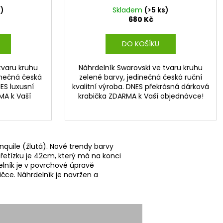
s)
Skladem
(>5 ks)
680 Kč
DO KOŠÍKU
tvaru kruhu
Náhrdelník Swarovski ve tvaru kruhu
dinečná česká
zelené barvy, jedinečná česká ruční
NES luxusní
kvalitní výroba. DNES překrásná dárková
MA k Vaší
krabička ZDARMA k Vaší objednávce!
nquile (žlutá). Nové trendy barvy
a řetízku je 42cm, který má na konci
elník je v povrchové úpravě
ičce. Náhrdelník je navržen a