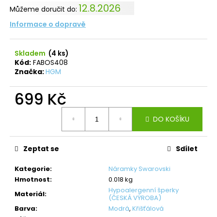
č
12.8.2026
Můžeme doručit do:
u
j
Informace o dopravě
e
m
e
Skladem
(4 ks)
Kód:
FABOS408
Značka:
HGM
NÁHRDELNÍK
ANDĚL
699 Kč
ŠTĚSTÍ
ROSE
Měrná
DO KOŠÍKU
420
cena:
Kč
Původně:
699
Zeptat se
Sdílet
Kč
Kategorie
:
Náramky Swarovski
Hmotnost
:
0.018 kg
Hypoalergenní šperky
Materiál
:
(ČESKÁ VÝROBA)
Barva
:
Modrá
,
Křišťálová