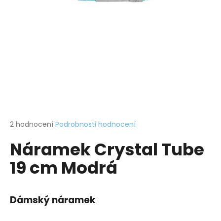
a
j
í
t
?
HLEDAT
Průměrné
2 hodnocení
Podrobnosti hodnocení
hodnocení
Náramek Crystal Tube
produktu
je
D
19 cm Modrá
5,0
o
z
p
5
o
hvězdiček.
Dámský náramek
r
u