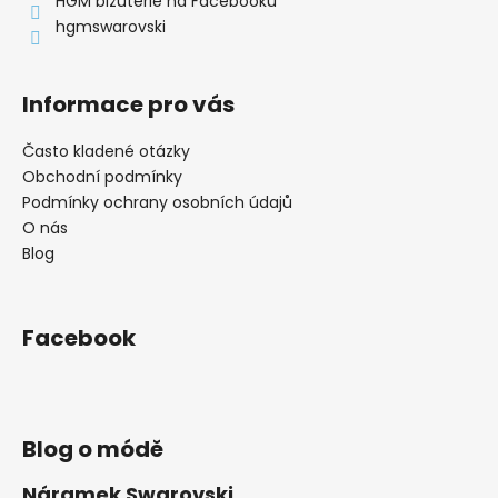
í
HGM bižuterie na Facebooku
hgmswarovski
Informace pro vás
Často kladené otázky
Obchodní podmínky
Podmínky ochrany osobních údajů
O nás
Blog
Facebook
Blog o módě
Náramek Swarovski