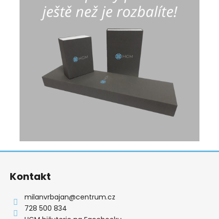
Z
á
Kontakt
p
a
milanvrbajan
@
centrum.cz
t
728 500 834