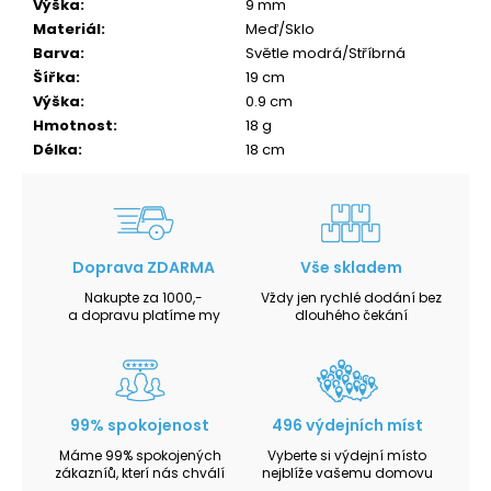
Výška
:
9 mm
Materiál
:
Meď/Sklo
Barva
:
Světle modrá/Stříbrná
Šířka
:
19 cm
Výška
:
0.9 cm
Hmotnost
:
18 g
Délka
:
18 cm
Doprava ZDARMA
Vše skladem
Nakupte za 1000,-
Vždy jen rychlé dodání bez
a dopravu platíme my
dlouhého čekání
99% spokojenost
496 výdejních míst
Máme 99% spokojených
Vyberte si výdejní místo
zákazníů, kterí nás chválí
nejblíže vašemu domovu