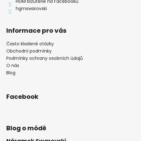
í
HGM bižuterie na Facebooku
hgmswarovski
Informace pro vás
Často kladené otázky
Obchodní podmínky
Podmínky ochrany osobních údajů
O nás
Blog
Facebook
Blog o módě
Náramek Swarovski