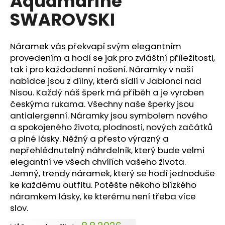
Aquamarine
č
z
u
SWAROVSKI
5
j
hvězdiček.
e
m
Náramek vás překvapí svým elegantním
e
provedením a hodí se jak pro zvláštní příležitosti,
tak i pro každodenní nošení. Náramky v naší
nabídce jsou z dílny, která sídlí v Jablonci nad
NÁHRDELNÍK
Nisou. Každý náš šperk má příběh a je vyroben
ANDĚL
ŠTĚSTÍ
českýma rukama. Všechny naše šperky jsou
LIGHT
antialergenní. Náramky jsou symbolem nového
SAPPHIRE
a spokojeného života, plodnosti, nových začátků
420
a plné lásky. Něžný a přesto výrazný a
Kč
nepřehlédnutelný náhrdelník, který bude velmi
Původně:
699
elegantní ve všech chvílích vašeho života.
Kč
Jemný, trendy náramek, který se hodí jednoduše
ke každému outfitu. Potěšte někoho blízkého
náramkem lásky, ke kterému není třeba více
slov.