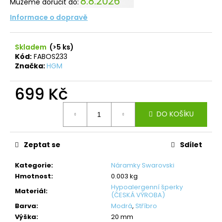
8.8.2026
Můžeme doručit do:
Informace o dopravě
Skladem
(>5 ks)
Kód:
FABOS233
Značka:
HGM
699 Kč
Měrná
DO KOŠÍKU
cena:
Zeptat se
Sdílet
Kategorie
:
Náramky Swarovski
Hmotnost
:
0.003 kg
Hypoalergenní šperky
Materiál
:
(ČESKÁ VÝROBA)
Barva
:
Modrá
,
Stříbro
Výška
:
20 mm