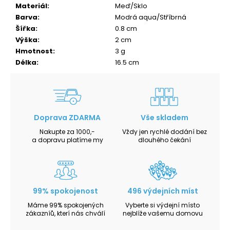
Materiál
:
Meď/Sklo
Barva
:
Modrá aqua/Stříbrná
Šířka
:
0.8 cm
Výška
:
2 cm
Hmotnost
:
3 g
Délka
:
16.5 cm
Doprava ZDARMA
Vše skladem
Nakupte za 1000,-
Vždy jen rychlé dodání bez
a dopravu platíme my
dlouhého čekání
99% spokojenost
496 výdejních míst
Máme 99% spokojených
Vyberte si výdejní místo
zákazníů, kterí nás chválí
nejblíže vašemu domovu