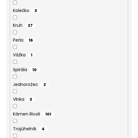
Kolečko
3
Kruh
27
Perla
16
Vážka
1
Spirála
10
Jednorožec
2
Vlnka
3
Kámen Rivoli
101
Trojúhelník
4