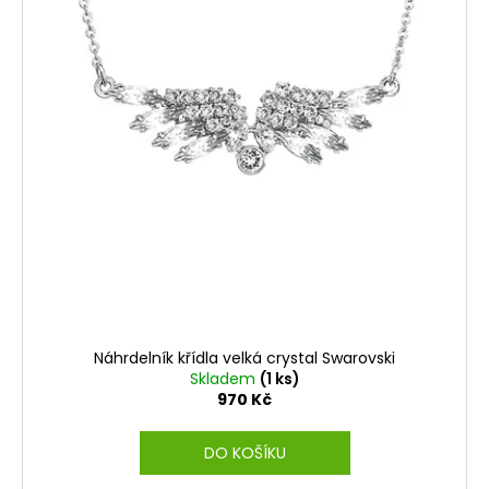
ů
Náhrdelník křídla velká crystal Swarovski
Skladem
(1 ks)
970 Kč
DO KOŠÍKU