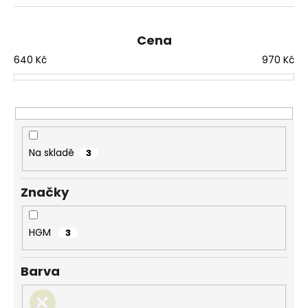
z
a
e
j
n
Cena
í
í
640
Kč
970
Kč
t
p
?
r
o
d
u
Na skladě
3
HLEDAT
k
t
Značky
ů
D
o
HGM
3
p
o
Barva
r
u