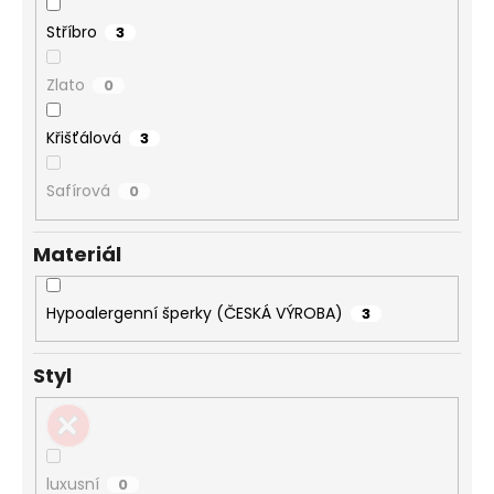
Stříbro
3
Zlato
0
Křišťálová
3
Safírová
0
Materiál
Hypoalergenní šperky (ČESKÁ VÝROBA)
3
Styl
luxusní
0