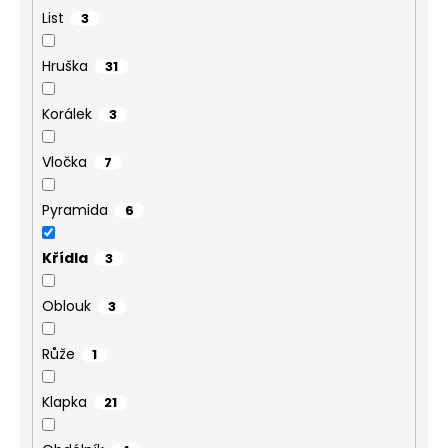
List
3
Hruška
31
Korálek
3
Vločka
7
Pyramida
6
Křídla
3
Oblouk
3
Růže
1
Klapka
21