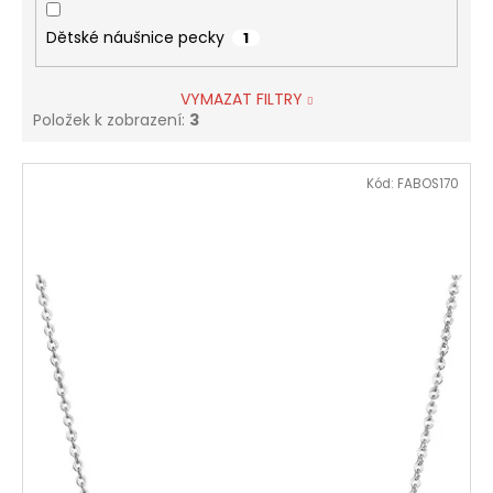
Dětské náušnice pecky
1
VYMAZAT FILTRY
Položek k zobrazení:
3
V
Kód:
FABOS170
ý
p
i
s
p
r
o
d
u
k
t