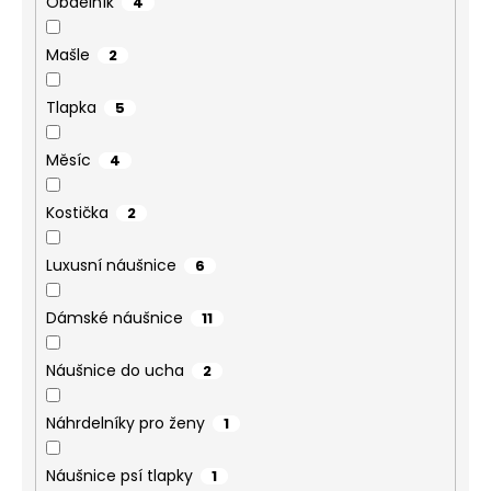
Obdélník
4
Mašle
2
Tlapka
5
Měsíc
4
Kostička
2
Luxusní náušnice
6
Dámské náušnice
11
Náušnice do ucha
2
Náhrdelníky pro ženy
1
Náušnice psí tlapky
1