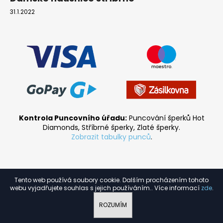
31.1.2022
Kontrola Puncovního úřadu:
Puncování šperků Hot
Diamonds, Stříbrné šperky, Zlaté šperky.
Zobrazit tabulky punců
.
Tento web používá soubory cookie. Dalším procházením tohoto
Vytvořil Shoptet
webu vyjadřujete souhlas s jejich používáním.. Více informací
zde
.
Copyright 2026
HGM.cz
. Všechna práva vyhrazena.
ROZUMÍM