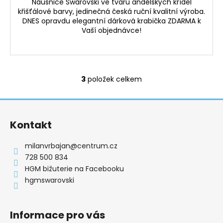
Náušnice Swarovski ve tvaru andělských křídel
křišťálové barvy, jedinečná česká ruční kvalitní výroba.
DNES opravdu elegantní dárková krabička ZDARMA k
Vaší objednávce!
3
položek celkem
O
v
Z
l
á
á
Kontakt
d
p
a
a
milanvrbajan
@
centrum.cz
c
t
728 500 834
í
í
HGM bižuterie na Facebooku
p
hgmswarovski
r
v
k
Informace pro vás
y