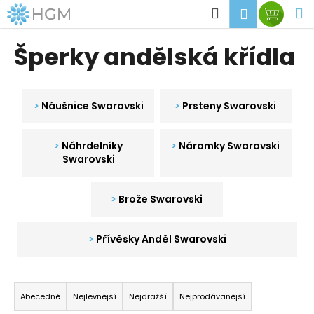
K
Přejít
Hledat
M
Přihlášen
Nákup
na
o
obsah
Zpět
Zpět
košík
š
Šperky andělská křídla
í
C
k
o
Náušnice Swarovski
Prsteny Swarovski
p
o
t
Náhrdelníky
Náramky Swarovski
Swarovski
ř
e
Brože Swarovski
b
u
j
Přívěsky Anděl Swarovski
e
t
Ř
e
a
Abecedně
Nejlevnější
Nejdražší
Nejprodávanější
n