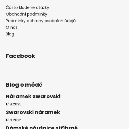
v
ý
Často kladené otázky
p
Obchodní podmínky
i
Podmínky ochrany osobních údajů
s
O nás
u
Blog
Facebook
Blog o módě
Náramek Swarovski
17.8.2025
Swarovski náramek
17.8.2025
Dámské náušnice stříbrné