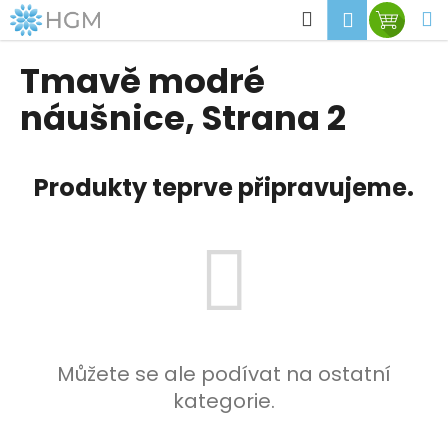
K
Přejít
Hledat
M
Přihlášen
Nákup
na
o
obsah
Zpět
Zpět
košík
š
Tmavě modré
í
C
náušnice
, Strana 2
k
o
p
Produkty teprve připravujeme.
o
t
ř
e
b
u
j
e
Můžete se ale podívat na ostatní
t
kategorie.
e
n