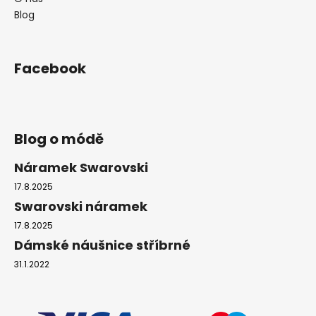
č
Blog
u
j
e
m
Facebook
e
NÁHRDELNÍK
KOLEČKO
Blog o módě
A
HRUŠKY
Náramek Swarovski
MONTANA
SWAROVSKI
17.8.2025
999
Swarovski náramek
Kč
17.8.2025
Dámské náušnice stříbrné
31.1.2022