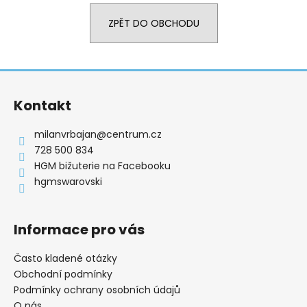
a
ZPĚT DO OBCHODU
j
í
t
Z
?
á
Kontakt
p
a
milanvrbajan
@
centrum.cz
t
728 500 834
HLEDAT
í
HGM bižuterie na Facebooku
hgmswarovski
D
Informace pro vás
o
p
Často kladené otázky
o
Obchodní podmínky
r
Podmínky ochrany osobních údajů
u
O nás