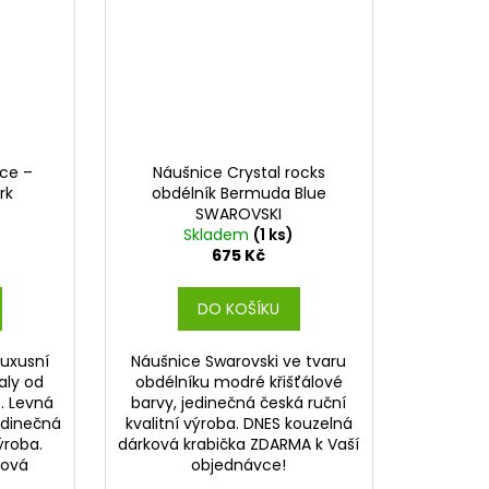
ice –
Náušnice Crystal rocks
rk
obdélník Bermuda Blue
SWAROVSKI
Skladem
(1 ks)
675 Kč
DO KOŠÍKU
luxusní
Náušnice Swarovski ve tvaru
aly od
obdélníku modré křišťálové
. Levná
barvy, jedinečná česká ruční
edinečná
kvalitní výroba. DNES kouzelná
ýroba.
dárková krabička ZDARMA k Vaší
ková
objednávce!