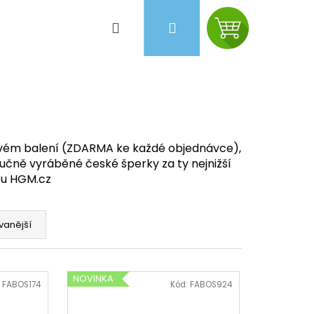
Hledat
Přihlášení
Nákupní
košík
vém balení (ZDARMA ke každé objednávce),
Ručně vyráběné české šperky za ty nejnižší
e u HGM.cz
vanější
Následující
NOVINKA
:
FABOS174
Kód:
FABOS924