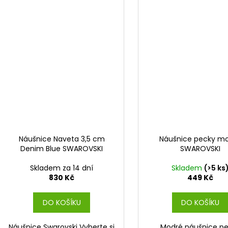
Náušnice Naveta 3,5 cm
Náušnice pecky m
Denim Blue SWAROVSKI
SWAROVSKI
Skladem za 14 dní
Skladem
(>5 ks
830 Kč
449 Kč
DO KOŠÍKU
DO KOŠÍKU
Náušnice Swarovski Vyberte si
Modré náušnice p