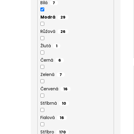
Bílá
7
Modrá
29
Růžová
26
Žlutá
1
Černá
6
Zelená
7
Červená
16
Stříbrná
10
Fialová
16
Stříbro
170