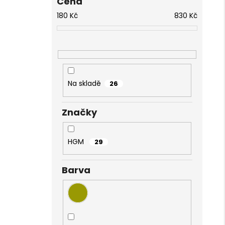
Cena
NÁHRDELNÍK KOLEČKO A HRUŠKY
l
MONTANA SWAROVSKI
180
Kč
830
Kč
999 Kč
Na skladě
26
Značky
HGM
29
Barva