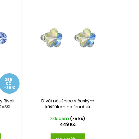
L ŠTĚSTÍ LIGHT
č
299
KČ
–39 %
 Rivoli
Dívčí náušnice s českým
VSKI
křišťálem na šroubek
)
Skladem
(>5 ks)
449 Kč