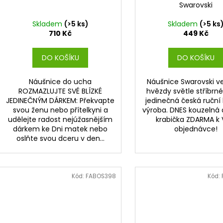
Swarovski
Skladem
(>5 ks)
Skladem
(>5 ks
710 Kč
449 Kč
DO KOŠÍKU
DO KOŠÍKU
Náušnice do ucha
Náušnice Swarovski v
ROZMAZLUJTE SVÉ BLÍZKÉ
hvězdy světle stříbrné
JEDINEČNÝM DÁRKEM: Překvapte
jedinečná česká ruční 
svou ženu nebo přítelkyni a
výroba. DNES kouzelná
udělejte radost nejúžasnějším
krabička ZDARMA k 
dárkem ke Dni matek nebo
objednávce!
oslňte svou dceru v den...
Kód:
FABOS398
Kód: