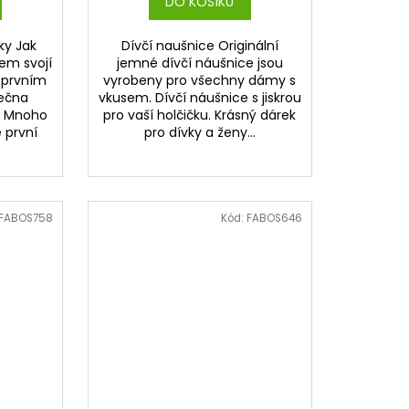
DO KOŠÍKU
ky Jak
Dívčí naušnice Originální
em svojí
jemné dívčí náušnice jsou
 prvním
vyrobeny pro všechny dámy s
lečna
vkusem. Dívčí náušnice s jiskrou
. Mnoho
pro vaší holčičku. Krásný dárek
 první
pro dívky a ženy...
FABOS758
Kód:
FABOS646