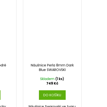
odré
Náušnice Perla 8mm Dark
Blue SWAROVSKI
)
Skladem
(1 ks)
749 Kč
DO KOŠÍKU
ecky
Náušnice Swarovski ve tvaru