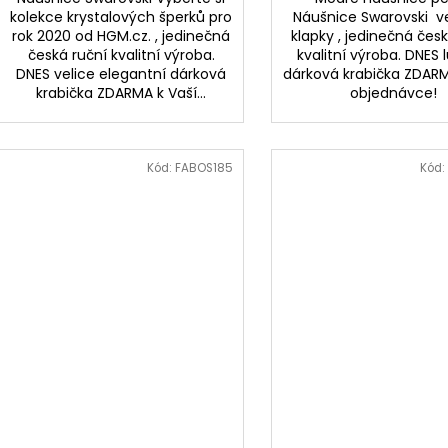
kolekce krystalových šperků pro
Náušnice Swarovski v
rok 2020 od HGM.cz. , jedinečná
klapky , jedinečná čes
česká ruční kvalitní výroba.
kvalitní výroba. DNES 
DNES velice elegantní dárková
dárková krabička ZDARM
krabička ZDARMA k Vaší...
objednávce!
Kód:
FABOS185
Kód: