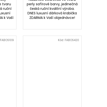
e tvaru
perly safírové barvy, jedinečná
ká ruční
česká ruční kvalitní výroba.
luxusní
DNES luxusní dárková krabička
A k Vaší
ZDARMA k Vaší objednávce!
FABOS109
Kód:
FABOS420