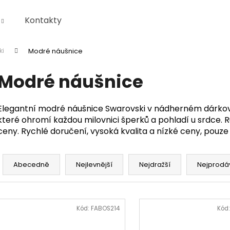
Kontakty
ki
Modré náušnice
Co potřebujete najít?
Modré náušnice
HLEDAT
Elegantní modré náušnice Swarovski v nádherném dárko
které ohromí každou milovnici šperků a pohladí u srdce. 
ceny. Rychlé doručení, vysoká kvalita a nízké ceny, pouz
Doporučujeme
Ř
a
Abecedně
Nejlevnější
Nejdražší
Nejprodá
z
e
V
n
ý
Kód:
FABOS214
Kód
í
p