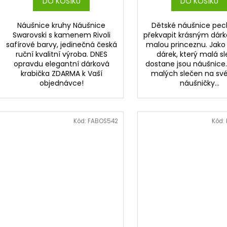
DO KOŠÍKU
DO KOŠÍKU
Náušnice kruhy Náušnice
Dětské náušnice pec
Swarovski s kamenem Rivoli
překvapit krásným dárk
safírové barvy, jedinečná česká
malou princeznu. Jako
ruční kvalitní výroba. DNES
dárek, který malá s
opravdu elegantní dárková
dostane jsou náušnice
krabička ZDARMA k Vaší
malých slečen na své
objednávce!
náušničky...
Kód:
FABOS542
Kód: