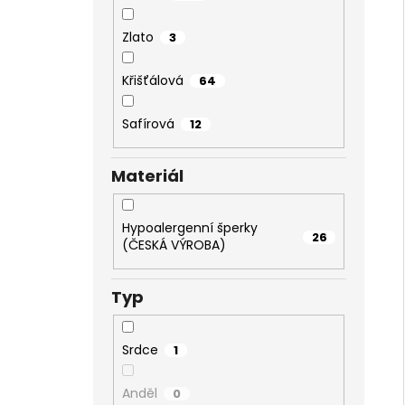
Zlato
3
Křišťálová
64
Safírová
12
Materiál
Hypoalergenní šperky
26
(ČESKÁ VÝROBA)
Typ
Srdce
1
Anděl
0