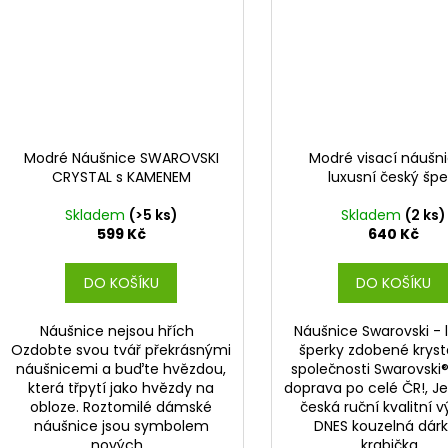
Modré Náušnice SWAROVSKI
Modré visací náušn
CRYSTAL s KAMENEM
luxusní český špe
Skladem
(>5 ks)
Skladem
(2 ks)
599 Kč
640 Kč
DO KOŠÍKU
DO KOŠÍKU
Náušnice nejsou hřích
Náušnice Swarovski - 
Ozdobte svou tvář překrásnými
šperky zdobené kryst
náušnicemi a buďte hvězdou,
společnosti Swarovski®
která třpytí jako hvězdy na
doprava po celé ČR!, J
obloze. Roztomilé dámské
česká ruční kvalitní v
náušnice jsou symbolem
DNES kouzelná dár
nových...
krabička...