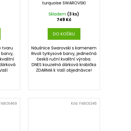
turquoise SWAROVSKI
)
Skladem
(3 ks)
749 Kč
DO KOŠÍKU
e tvaru
Náušnice Swarovski s kamenem
 barvy,
Rivoli tyrkysové barvy, jedinečná
kvalitní
česká ruční kvalitní výroba.
 dárková
DNES kouzelná dárková krabička
Vaší
ZDARMA k Vaší objednávce!
FABOS469
Kód:
FABOS345