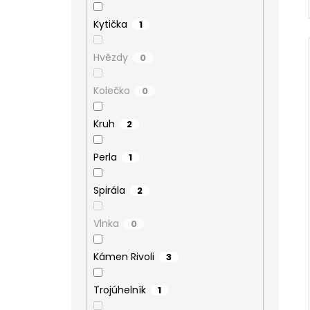
Kytička
1
Hvězdy
0
Kolečko
0
Kruh
2
Perla
1
Spirála
2
Vlnka
0
Kámen Rivoli
3
Trojúhelník
1