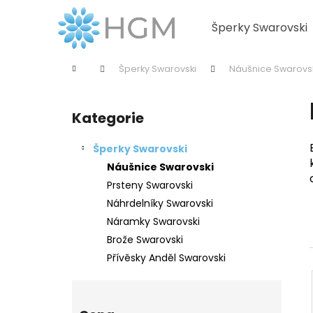
K
Přejít
na
o
Šperky Swarovski
obsah
Zpět
Zpět
š
do
do
í
Domů
Šperky Swarovski
Náušnice Swarovs
k
obchodu
obchodu
P
o
Kategorie
Přeskočit
s
kategorie
t
Šperky Swarovski
r
Náušnice Swarovski
a
Prsteny Swarovski
n
Náhrdelníky Swarovski
n
Náramky Swarovski
í
Brože Swarovski
p
Přívěsky Anděl Swarovski
a
n
e