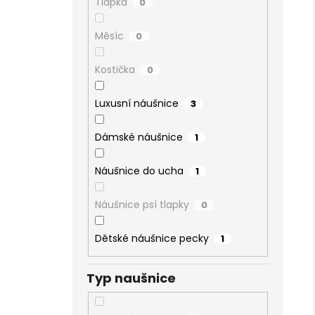
Tlapka
0
Měsíc
0
Kostička
0
Luxusní náušnice
3
Dámské náušnice
1
Náušnice do ucha
1
Náušnice psí tlapky
0
Dětské náušnice pecky
1
Typ naušnice