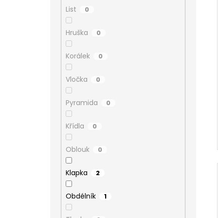
List
0
Hruška
0
Korálek
0
Vločka
0
Pyramida
0
Křídla
0
Oblouk
0
Klapka
2
Obdélník
1