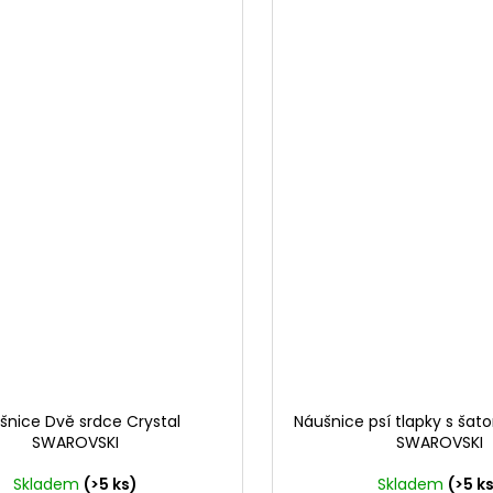
šnice Dvě srdce Crystal
Náušnice psí tlapky s šat
SWAROVSKI
SWAROVSKI
Skladem
(>5 ks)
Skladem
(>5 k