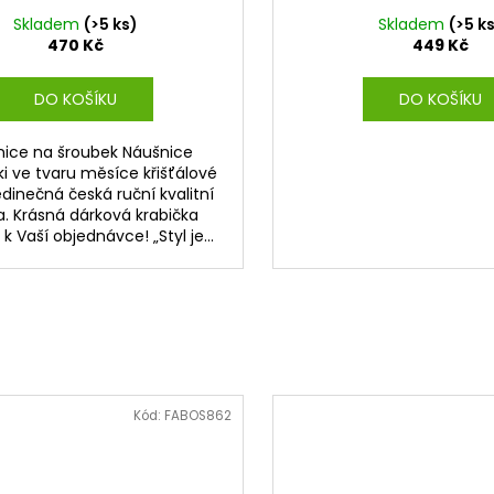
Skladem
(>5 ks)
Skladem
(>5 k
470 Kč
449 Kč
DO KOŠÍKU
DO KOŠÍKU
nice na šroubek Náušnice
i ve tvaru měsíce křišťálové
edinečná česká ruční kvalitní
a. Krásná dárková krabička
 Vaší objednávce! „Styl je...
Kód:
FABOS862