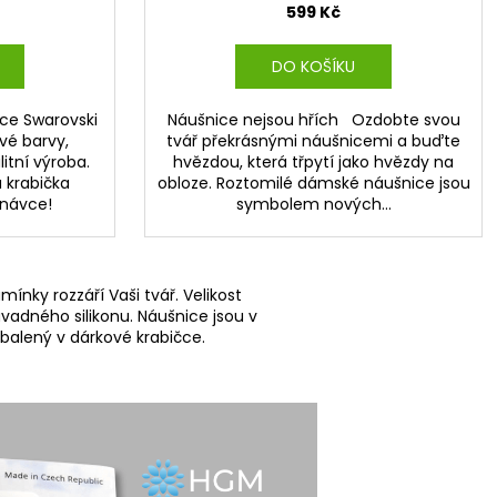
599 Kč
DO KOŠÍKU
ice Swarovski
Náušnice nejsou hřích Ozdobte svou
ové barvy,
tvář překrásnými náušnicemi a buďte
itní výroba.
hvězdou, která třpytí jako hvězdy na
 krabička
obloze. Roztomilé dámské náušnice jsou
dnávce!
symbolem nových...
nky rozzáří Vaši tvář. Velikost
vadného silikonu. Náušnice jsou v
abalený v dárkové krabičce.