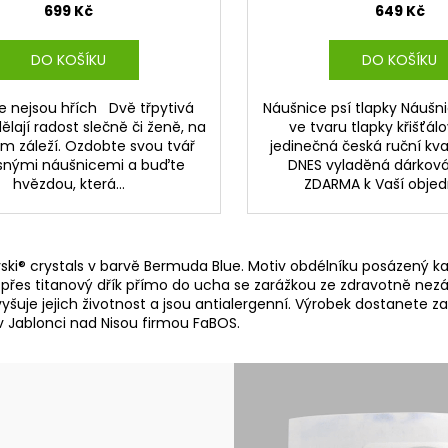
699 Kč
649 Kč
DO KOŠÍKU
DO KOŠÍKU
e nejsou hřích Dvě třpytivá
Náušnice psí tlapky Náušn
ělají radost slečně či ženě, na
ve tvaru tlapky křišťál
ám záleží. Ozdobte svou tvář
jedinečná česká ruční kval
snými náušnicemi a buďte
DNES vyladěná dárková
hvězdou, která...
ZDARMA k Vaší obje
i® crystals v barvě Bermuda Blue. Motiv obdélníku posázený kamí
přes titanový dřík přímo do ucha se zarážkou ze zdravotně nezá
šuje jejich životnost a jsou antialergenní. Výrobek dostanete z
v Jablonci nad Nisou firmou FaBOS.