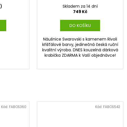
s)
Skladem za 14 dní
749 Kč
DO KOŠÍKU
Náušnice Swarovski s kamenem Rivoli
křišťálové barvy, jedinečná česká ruční
kvalitní výroba. DNES kouzelná dárková
krabička ZDARMA k Vaší objednávce!
Kód:
FABOS360
Kód:
FABOS542