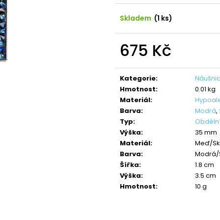
NÁHRDELNÍK ANDĚL CRYSTAL
NÁHRDELNÍK ANDĚ
SWAROVSKI
SAPPHIRE
Skladem
(1 ks)
490 Kč
420 Kč
Původně:
850 Kč
Původně:
699 K
675 Kč
Měrná
cena:
Kategorie
:
Náušnic
Hmotnost
:
0.01 kg
Materiál
:
Hypoal
Barva
:
Modrá
,
Typ
:
Obdéln
Výška
:
35 mm
Materiál
:
Meď/Sk
Barva
:
Modrá/S
Šířka
:
1.8 cm
Výška
:
3.5 cm
Hmotnost
:
10 g