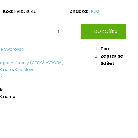
L ŠTĚSTÍ LIGHT
Kód:
FABOS646
Značka:
HGM
č
DO KOŠÍKU
Tisk
e Swarovski
Zeptat se
ergenní šperky (ČESKÁ VÝROBA)
Sdílet
Stříbro
,
Křišťálová
ík
lo
tříbrná