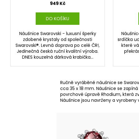
949 Kč
DO KOŠÍKU
Náušnice Swarovski - luxusní šperky
Náušnic
zdobené krystaly od společnosti
srdíčka ud
Swarovski®. Levná doprava po celé ČR!,
které v
Jedinečná česká ruční kvalitní výroba.
překrá
DNES kouzelná dárková krabička...
Ručně vyráběné náušnice se Swarovsk
cca 35 x 18 mm. Náušnice se zapíná 
povrchové úpravě Rhodium, která zvy
Náušnice jsou navrženy a vyrobeny 