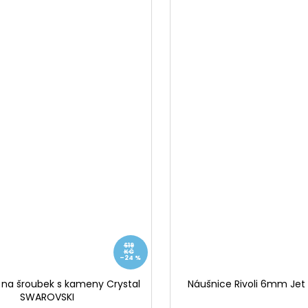
619
KČ
–24 %
 na šroubek s kameny Crystal
Náušnice Rivoli 6mm Je
SWAROVSKI