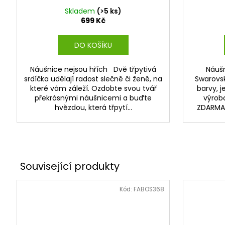
Skladem
(>5 ks)
699 Kč
DO KOŠÍKU
Náušnice nejsou hřích Dvě třpytivá
Náuš
srdíčka udělají radost slečně či ženě, na
Swarovsk
které vám záleží. Ozdobte svou tvář
barvy, j
překrásnými náušnicemi a buďte
výrob
hvězdou, která třpytí...
ZDARMA k
Kód:
FABOS368