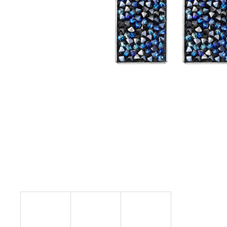
NÁHRDELNÍK KOLEČKO A HRUŠKY
MONTANA SWAROVSKI
999 Kč