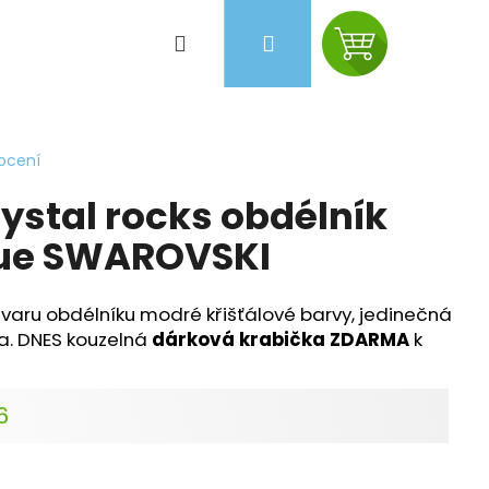
Hledat
Přihlášení
Nákupní
košík
ocení
ystal rocks obdélník
ue SWAROVSKI
tvaru obdélníku modré křišťálové barvy, jedinečná
ba. DNES kouzelná
dárková krabička ZDARMA
k
6
Následující