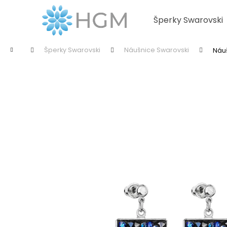
K
Přejít
na
o
Šperky Swarovski
obsah
Zpět
Zpět
š
do
do
í
Domů
Šperky Swarovski
Náušnice Swarovski
Náu
k
obchodu
obchodu