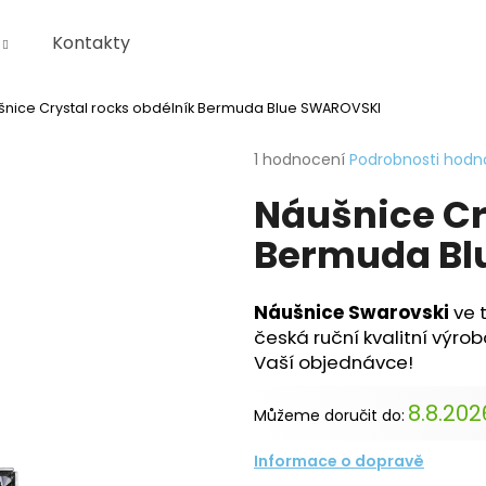
Kontakty
šnice Crystal rocks obdélník Bermuda Blue SWAROVSKI
Co potřebujete najít?
Průměrné
1 hodnocení
Podrobnosti hodn
hodnocení
Náušnice Cr
produktu
HLEDAT
je
Bermuda Bl
5,0
z
5
Doporučujeme
hvězdiček.
KRABIČKA
Náušnice Swarovski
ve 
česká ruční kvalitní výro
Vaší objednávce!
8.8.202
Můžeme doručit do:
Informace o dopravě