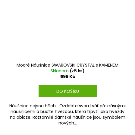
Modré Náušnice SWAROVSKI CRYSTAL s KAMENEM
Skladem
(>5 ks)
599 Kč
DO KOŠÍKU
Náušnice nejsou hřích Ozdobte svou tvář překrásnými
náušnicemi a buďte hvězdou, která třpytí jako hvězdy
na obloze. Roztomilé dámské náušnice jsou symbolem
nových...