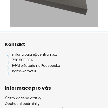
Z
á
Kontakt
p
a
milanvrbajan
@
centrum.cz
t
728 500 834
í
HGM bižuterie na Facebooku
hgmswarovski
Informace pro vás
Často kladené otázky
Obchodní podmínky