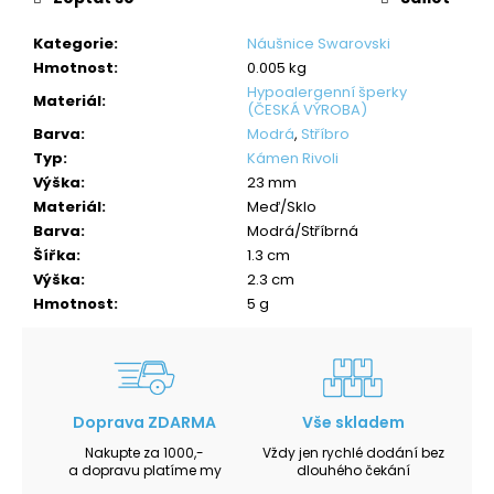
Kategorie
:
Náušnice Swarovski
Hmotnost
:
0.005 kg
Hypoalergenní šperky
Materiál
:
(ČESKÁ VÝROBA)
Barva
:
Modrá
,
Stříbro
Typ
:
Kámen Rivoli
Výška
:
23 mm
Materiál
:
Meď/Sklo
Barva
:
Modrá/Stříbrná
Šířka
:
1.3 cm
Výška
:
2.3 cm
Hmotnost
:
5 g
Doprava ZDARMA
Vše skladem
Nakupte za 1000,-
Vždy jen rychlé dodání bez
a dopravu platíme my
dlouhého čekání