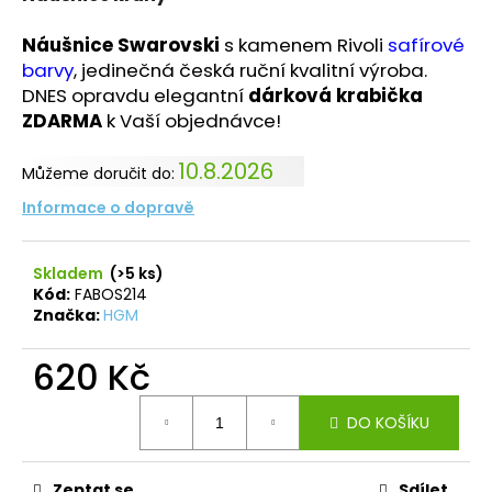
č
u
Náušnice Swarovski
s kamenem Rivoli
safírové
j
barvy
, jedinečná česká ruční kvalitní výroba.
e
DNES opravdu elegantní
dárková krabička
m
ZDARMA
k Vaší objednávce!
e
10.8.2026
Můžeme doručit do:
PRSTEN
RIVOLI
Informace o dopravě
8-
12
VIOLET
Skladem
(>5 ks)
SWAROVSKI
Kód:
FABOS214
257
Značka:
HGM
Kč
620 Kč
Měrná
DO KOŠÍKU
cena:
Zeptat se
Sdílet