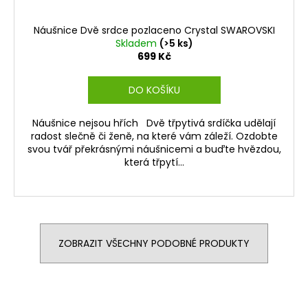
Náušnice Dvě srdce pozlaceno Crystal SWAROVSKI
Skladem
(>5 ks)
699 Kč
DO KOŠÍKU
Náušnice nejsou hřích Dvě třpytivá srdíčka udělají
radost slečně či ženě, na které vám záleží. Ozdobte
svou tvář překrásnými náušnicemi a buďte hvězdou,
která třpytí...
ZOBRAZIT VŠECHNY PODOBNÉ PRODUKTY