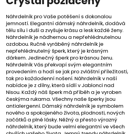
Crystal pozlacený
č
z
u
5
j
hvězdiček.
Náhrdelník pro Vaše potěšení s dokonalou
e
jemností. Elegantní dámský náhrdelník, dodává
m
tělu sílu i duši a zvyšuje krásu a lesk každé ženy.
e
Náhrdelník je nádhernou a nepřehlédnutelnou
ozdobou. Ručně vyráběný náhrdelník je
nepřehlédnutelný šperk, který je krásným
PRSTEN
RIVOLI
dárkem. Jedinečný šperk pro krásnou ženu.
8-
Náhrdelník Vás překvapí svým elegantním
12
provedením a hodí se jak pro zvláštní příležitosti,
VIOLET
SWAROVSKI
tak pro každodenní nošení. Náhrdelník v naší
257
nabídce je z dílny, která sídlí v Jablonci nad
Kč
Nisou. Každý náš šperk má příběh a je vyroben
českýma rukama. Všechny naše šperky jsou
antialergenní. Dámský náhrdelník je symbolem
nového a spokojeného života, plodnosti, nových
začátků a plné lásky. Něžný a přesto výrazný
náhrdelník, který bude velmi elegantní ve všech
chvílích vašeho života. Jemný trendy náhrdelník,