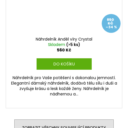
850
KČ
–34 %
Náhrdelník Anděl víry Crystal
Skladem
(>5 ks)
560 Kč
DO KOŠÍKU
Náhrdelník pro Vaše potěšení s dokonalou jemností.
Elegantní dámský náhrdelník, dodává tělu sílu i duši a
zvyšuje krásu a lesk každé ženy. Náhrdelník je
nádhernou a...
ZOBRAZIT VŠECHNY SOUVISEJÍCÍ PRODUKTY