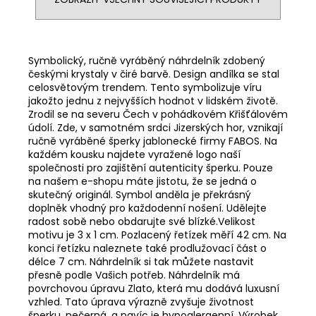
Symbolický, ručně vyráběný náhrdelník zdobený
českými krystaly v čiré barvě. Design andílka se stal
celosvětovým trendem. Tento symbolizuje víru
jakožto jednu z nejvyšších hodnot v lidském životě.
Zrodil se na severu Čech v pohádkovém Křišťálovém
údolí. Zde, v samotném srdci Jizerských hor, vznikají
ručně vyráběné šperky jablonecké firmy FABOS. Na
každém kousku najdete vyražené logo naší
společnosti pro zajištění autenticity šperku. Pouze
na našem e-shopu máte jistotu, že se jedná o
skutečný originál. Symbol anděla je překrásný
doplněk vhodný pro každodenní nošení. Udělejte
radost sobě nebo obdarujte své blízké.Velikost
motivu je 3 x 1 cm. Pozlacený řetízek měří 42 cm. Na
konci řetízku naleznete také prodlužovací část o
délce 7 cm. Náhrdelník si tak můžete nastavit
přesně podle Vašich potřeb. Náhrdelník má
povrchovou úpravu Zlato, která mu dodává luxusní
vzhled. Tato úprava výrazně zvyšuje životnost
šperku, nečerná, a navíc je hypoalergenní. Výrobek