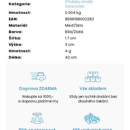
Přívěsky Anděl
Kategorie
:
Swarovski
Hmotnost
:
0.004 kg
EAN
:
8596198002282
Materiál
:
Meď/Sklo
Barva
:
Bílá/Zlatá
Šířka
:
1.7 cm
Výška
:
3 cm
Hmotnost
:
4 g
Délka
:
42 cm
Doprava ZDARMA
Vše skladem
Nakupte za 1000,-
Vždy jen rychlé dodání bez
a dopravu platíme my
dlouhého čekání
99% spokojenost
496 výdejních míst