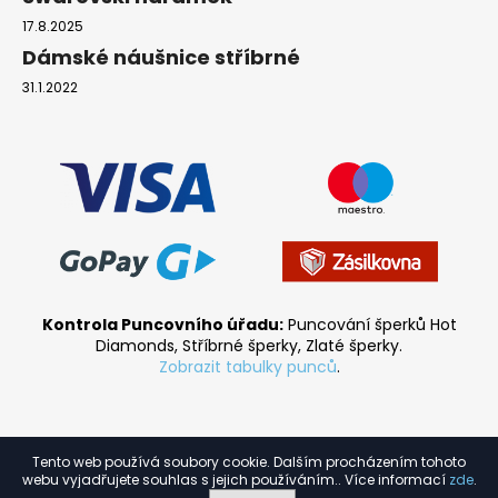
17.8.2025
Dámské náušnice stříbrné
31.1.2022
Kontrola Puncovního úřadu:
Puncování šperků Hot
Diamonds, Stříbrné šperky, Zlaté šperky.
Zobrazit tabulky punců
.
Tento web používá soubory cookie. Dalším procházením tohoto
Vytvořil Shoptet
webu vyjadřujete souhlas s jejich používáním.. Více informací
zde
.