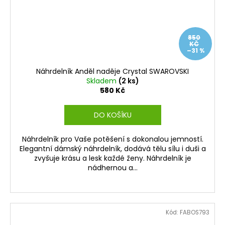
850
KČ
–31 %
Náhrdelník Anděl naděje Crystal SWAROVSKI
Skladem
(2 ks)
580 Kč
DO KOŠÍKU
Náhrdelník pro Vaše potěšení s dokonalou jemností.
Elegantní dámský náhrdelník, dodává tělu sílu i duši a
zvyšuje krásu a lesk každé ženy. Náhrdelník je
nádhernou a...
Kód:
FABOS793