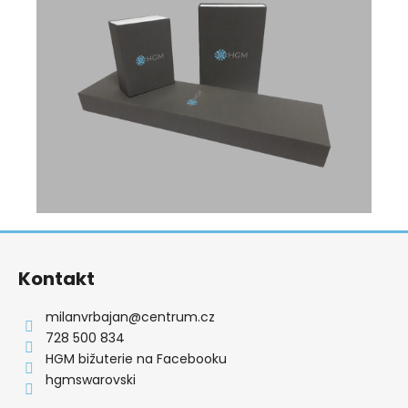
Z
á
Kontakt
p
a
milanvrbajan
@
centrum.cz
t
728 500 834
í
HGM bižuterie na Facebooku
hgmswarovski