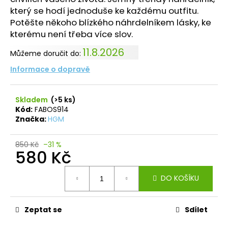
který se hodí jednoduše ke každému outfitu.
Potěšte někoho blízkého náhrdelníkem lásky, ke
kterému není třeba více slov.
11.8.2026
Můžeme doručit do:
Informace o dopravě
Skladem
(>5 ks)
Kód:
FABOS914
Značka:
HGM
850 Kč
–31 %
580 Kč
Měrná
DO KOŠÍKU
cena:
Zeptat se
Sdílet