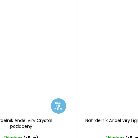
850
KČ
–31 %
delník Anděl víry Crystal
Náhrdelník Anděl víry Lig
pozlacený
Skladem
(>5 ks)
Skladem
(>5 k