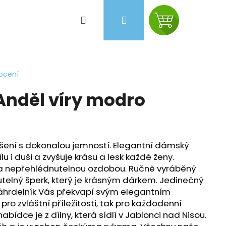
Hledat
Přihlášení
Nákupní
košík
ocení
Anděl víry modro
šení s dokonalou jemností. Elegantní dámský
lu i duši a zvyšuje krásu a lesk každé ženy.
 a nepřehlédnutelnou ozdobou. Ručně vyráběný
utelný šperk, který je krásným dárkem. Jedinečný
Náhrdelník Vás překvapí svým elegantním
Následující
ro zvláštní příležitosti, tak pro každodenní
abídce je z dílny, která sídlí v Jablonci nad Nisou.