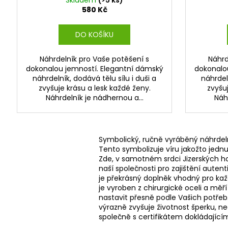
580 Kč
DO KOŠÍKU
Náhrdelník pro Vaše potěšení s
Náhrd
dokonalou jemností. Elegantní dámský
dokonalo
náhrdelník, dodává tělu sílu i duši a
náhrdeln
zvyšuje krásu a lesk každé ženy.
zvyšuj
Náhrdelník je nádhernou a...
Náhr
Symbolický, ručně vyráběný náhrdel
Tento symbolizuje víru jakožto jedn
Zde, v samotném srdci Jizerských ho
naší společnosti pro zajištění auten
je překrásný doplněk vhodný pro každ
je vyroben z chirurgické oceli a měř
nastavit přesně podle Vašich potřeb
výrazně zvyšuje životnost šperku, n
společně s certifikátem dokládající