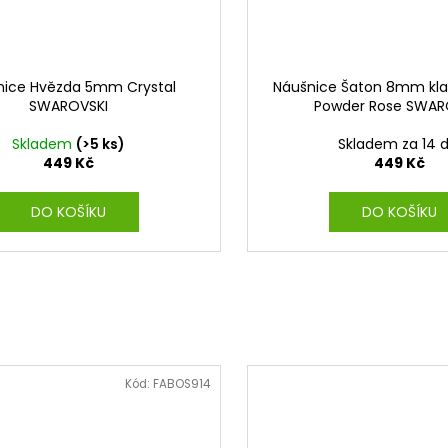
nice Hvězda 5mm Crystal
Náušnice Šaton 8mm kla
SWAROVSKI
Powder Rose SWAR
Skladem
(>5 ks)
Skladem za 14 d
449 Kč
449 Kč
DO KOŠÍKU
DO KOŠÍKU
Kód:
FABOS914