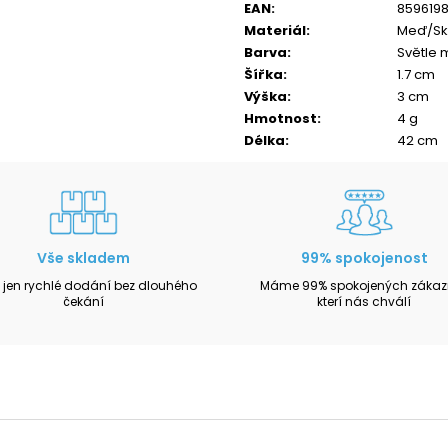
EAN
:
859619
Materiál
:
Meď/Sk
Barva
:
Světle 
Šířka
:
1.7 cm
Výška
:
3 cm
Hmotnost
:
4 g
Délka
:
42 cm
Vše skladem
99% spokojenost
 jen rychlé dodání bez dlouhého
Máme 99% spokojených zákazn
čekání
kterí nás chválí