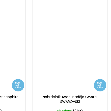
850
850
KČ
KČ
–31 %
–31 %
ht sapphire
Náhrdelník Anděl naděje Crystal
SWAROVSKI
s)
Skladem
(2 ks)