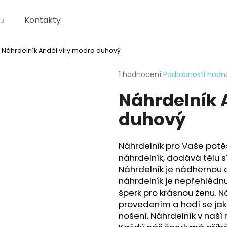
Kontakty
Náhrdelník Anděl víry modro duhový
Co potřebujete najít?
Průměrné
1 hodnocení
Podrobnosti hodn
hodnocení
Náhrdelník 
produktu
HLEDAT
je
duhový
5,0
z
5
Doporučujeme
hvězdiček.
Náhrdelník pro Vaše potě
náhrdelník, dodává tělu sí
Náhrdelník je nádhernou
náhrdelník je nepřehlédn
šperk pro krásnou ženu. 
provedením a hodí se jak p
nošení. Náhrdelník v naší n