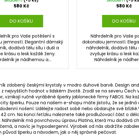
580 Kč
580 Kč
DO KOŠÍKU
DO KOŠÍKU
elník pro Vaše potěšení s
Náhrdelník pro Vaše p
u jemností. Elegantní dámský
dokonalou jemností. Eleg
ík, dodává tělu sílu i duši a
náhrdelník, dodává tělu s
e krásu a lesk každé ženy.
zvyšuje krásu a lesk ka
delník je nádhernou a...
Náhrdelník je nádhern
ník zdobený českými krystaly v modro duhové barvě. Design and
u z nejvyšších hodnot v lidském životě. Zrodil se na severu Čec
r, vznikají ručně vyráběné šperky jablonecké firmy FABOS. Na 
ticity šperku. Pouze na našem e-shopu máte jistotu, že se jedná 
odenní nošení. Udělejte radost sobě nebo obdarujte své blízké.Ve
í 42 cm. Na konci řetízku naleznete také prodlužovací část o dél
. Náhrdelník má povrchovou úpravu Platina, která mu dodává cha
ečerná, a navíc je hypoalergenní. Výrobek od nás obdržíte zabal
m původ šperku a návodem, jak o něj správně pečovat.