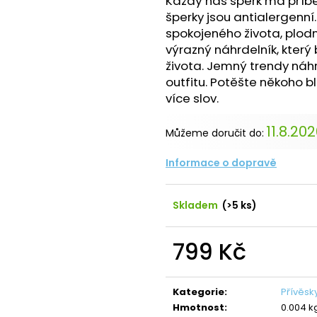
Každý náš šperk má příb
NÁHRDELNÍK ANDĚL CRYSTAL
NÁHRDELNÍK ANDĚ
SWAROVSKI
SAPPHIRE
šperky jsou antialergenn
spokojeného života, plodn
490 Kč
420 Kč
Původně:
850 Kč
Původně:
699 K
výrazný náhrdelník, který
života. Jemný trendy náh
outfitu. Potěšte někoho b
více slov.
11.8.20
Můžeme doručit do:
Informace o dopravě
Skladem
(>5 ks)
799 Kč
Měrná
cena:
Kategorie
:
Přívěsk
Hmotnost
:
0.004 k