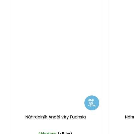
850
KČ
–31 %
Náhrdelník Anděl víry Fuchsia
Náhr
Skladem
(>5 ks)