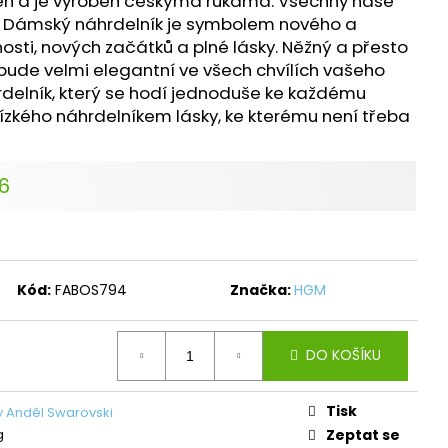
ěh a je vyroben českýma rukama. Všechny naše
L ŠTĚSTÍ LIGHT
í. Dámský náhrdelník je symbolem nového a
osti, nových začátků a plné lásky. Něžný a přesto
č
 bude velmi elegantní ve všech chvílích vašeho
rdelník, který se hodí jednoduše ke každému
lízkého náhrdelníkem lásky, ke kterému není třeba
26
Kód:
FABOS794
Značka:
HGM
DO KOŠÍKU
Tisk
y Anděl Swarovski
g
Zeptat se