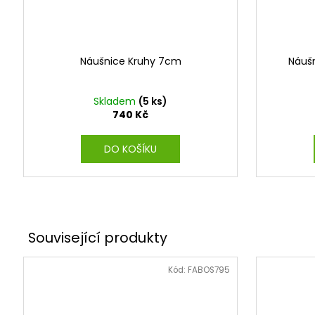
Náušnice Kruhy 7cm
Náuš
Skladem
(5 ks)
740 Kč
DO KOŠÍKU
Kód:
FABOS795