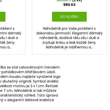
580 Kč
DO KOŠÍKU
otěšení s
Náhrdelník pro Vaše potěšení s
antní dámský
dokonalou jemností. Elegantní dámský
ílu i duši a
náhrdelník, dodává tělu sílu i duši a
ždé ženy.
zvyšuje krásu a lesk každé ženy.
ou a...
Náhrdelník je nádhernou a...
ílka se stal celosvětovým trendem.
h v pohádkovém Křišťálovém údolí.
každém kousku najdete vyražené logo
o skutečný originál. Symbol anděla
likost motivu je 3 x 1 cm. Řetízek
ce 7 cm. Náhrdelník si tak můžete
rakteristický vzhled. Tato úprava
ený v elegantní dárkové krabičce