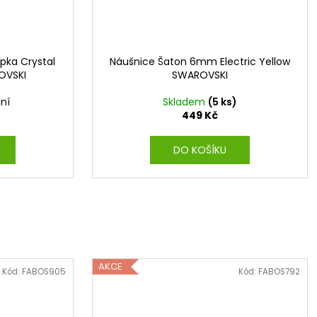
pka Crystal
Náušnice Šaton 6mm Electric Yellow
OVSKI
SWAROVSKI
ní
Skladem
(5 ks)
449 Kč
DO KOŠÍKU
AKCE
Kód:
FABOS905
Kód:
FABOS792