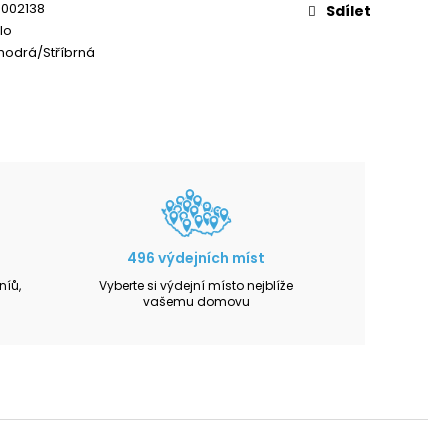
8002138
Sdílet
lo
modrá/Stříbrná
496 výdejních míst
íů,
Vyberte si výdejní místo nejblíže
vašemu domovu