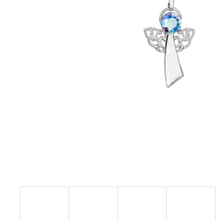
NÁHRDELNÍK KOLEČKO A HRUŠKY
MONTANA SWAROVSKI
999 Kč