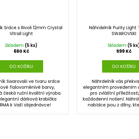
k Srdce s Rivoli 12mm Crystal
Náhrdelník Purity Light
Vitrail Light
SWAROVSKI
Skladem
(5 ks)
Skladem
(5 ks
660 Kč
599 Kč
DO KOŠÍKU
DO KOŠÍKU
ník Swarovski ve tvaru srdce
Náhrdelník vás překv
álové fialovoměnivé barvy,
elegantním provedením a
á česká ruční kvalitní výroba.
pro zvláštní příležitosti,
legantní dárková krabička
každodenní nošení. Náhrde
RMA k Vaší objednávce!
nabídce jsou z dílny, kter