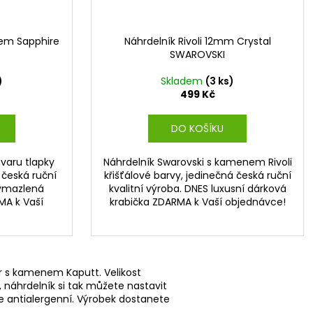
nem Sapphire
Náhrdelník Rivoli 12mm Crystal
SWAROVSKI
)
Skladem
(3 ks)
499 Kč
DO KOŠÍKU
tvaru tlapky
Náhrdelník Swarovski s kamenem Rivoli
 česká ruční
křišťálové barvy, jedinečná česká ruční
vymazlená
kvalitní výroba. DNES luxusní dárková
MA k Vaší
krabička ZDARMA k Vaší objednávce!
or s kamenem Kaputt. Velikost
, náhrdelník si tak můžete nastavit
je antialergenní. Výrobek dostanete