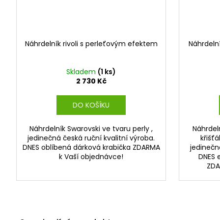
Náhrdelník rivoli s perleťovým efektem
Náhrdelní
Skladem
(1 ks)
2 730 Kč
DO KOŠÍKU
Náhrdelník Swarovski ve tvaru perly ,
Náhrdel
jedinečná česká ruční kvalitní výroba.
křišť
DNES oblíbená dárková krabička ZDARMA
jedinečn
k Vaší objednávce!
DNES e
ZDA