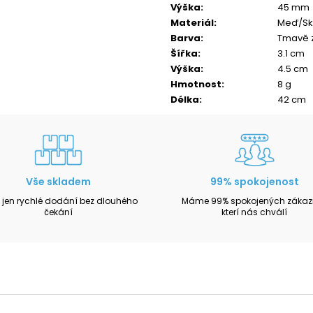
Výška
:
45 mm
Materiál
:
Meď/Sk
Barva
:
Tmavě z
Šířka
:
3.1 cm
Výška
:
4.5 cm
Hmotnost
:
8 g
Délka
:
42 cm
Vše skladem
99% spokojenost
 jen rychlé dodání bez dlouhého
Máme 99% spokojených zákazn
čekání
kterí nás chválí