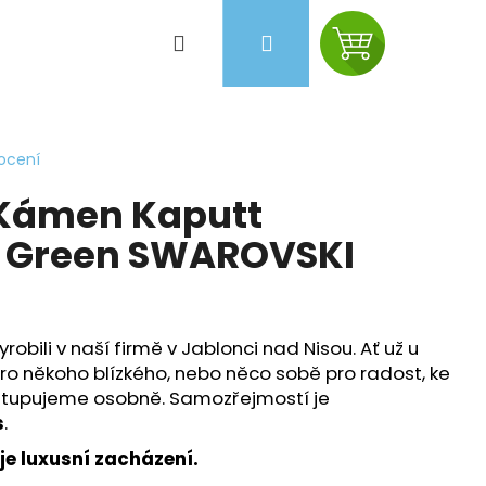
Hledat
Přihlášení
Nákupní
košík
ocení
 Kámen Kaputt
 Green SWAROVSKI
robili v naší firmě v Jablonci nad Nisou.
Ať už u
ro někoho blízkého, nebo něco sobě pro radost, ke
stupujeme osobně. Samozřejmostí je
s
.
Následující
je luxusní zacházení.