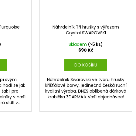
 Turquoise
Náhrdelník Tři hrušky s výřezem
Crystal SWAROVSKI
)
Skladem
(>5 ks)
690 Kč
DO KOŠÍKU
apí svým
Náhrdelník Swarovski ve tvaru hrušky
 hodí se jak
křišťálové barvy, jedinečná česká ruční
 tak i pro
kvalitní výroba. DNES oblíbená dárková
lníky v naší
krabička ZDARMA k Vaší objednávce!
á sídlí v...