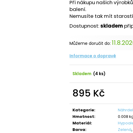
NÁHRDELNÍK ANDĚL CRYSTAL
NÁHRDELNÍK ANDĚ
Při nákupu našich výrobk
SWAROVSKI
SAPPHIRE
balení.
490 Kč
420 Kč
Nemusíte tak mít starosti
Původně:
850 Kč
Původně:
699 K
Dostupnost:
skladem
při
11.8.20
Můžeme doručit do:
Informace o dopravě
Skladem
(4 ks)
895 Kč
Měrná
cena:
Kategorie
:
Náhrdel
Hmotnost
:
0.008 k
Materiál
:
Hypoal
Barva
:
Zelená