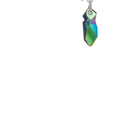
NÁHRDELNÍK KOLEČKO A HRUŠKY
MONTANA SWAROVSKI
999 Kč