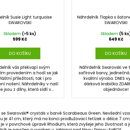
lník Susie Light turquoise
Náhrdelník Tlapka s šato
SWAROVSKI
SWAROVSKI
Skladem
(>5 ks)
Skladem
(5 ks
599 Kč
649 Kč
DO KOŠÍKU
DO KOŠÍKU
delník vás překvapí svým
Náhrdelník Swarovski ve 
ím provedením a hodí se jak
safírové barvy, jedinečná
láštní příležitosti, tak i pro
kvalitní výroba. DNES 
ní nošení. Náhrdelníky v naší
dárková krabička ZDAR
 jsou z dílny, která sídlí v...
objednávce!
k se Swarovski® crystals v barvě Scarabeaus Green. Nevšední vz
zku je 41 cm, který má na konci prodlužovací řetízek o délce 7 cm
 je v povrchové úpravě Rhodium, která zvyšeje jeho životnost a 
lník je navržen a vyroben v Jablonci nad Nisou firmou FaBOS.