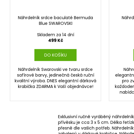
Náhrdelník srdce baculaté Bermuda
Náhrde
Blue SWAROVSKI
Skladem za 14 dní
499 Kč
DO KOŠÍKU
Náhrdelník Swarovski ve tvaru srdce
Náhr
safírové barvy, jedinečná česká ruční
elegantn
kvalitní výroba. DNES elegantní dárková
pro zv
krabička ZDARMA k Vaší objednávce!
každoden
nabídce
Exklusivní ručně vyráběný náhrdelní
přívěsku je cca 3 x 5 cm. Délka řetí
přesně dle vašich potřeb. Náhrdelník
zabalený v dárkové krabičce. Náhrde