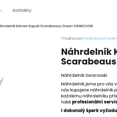
Kontakty
áhrdelník Kámen Kaputt Scarabeaus Green SWAROVSKI
Co potřebujete najít?
Průměrné
1 hodnocení
Podrobnosti hodn
hodnocení
Náhrdelník
produktu
HLEDAT
je
Scarabeaus
5,0
z
5
Doporučujeme
hvězdiček.
KRABIČKA
Náhrdelník Swarovski
Náhrdelník jsme pro vás vy
nás kupujete náhrdelník p
každému náhrdelníku při
také
profesionální servi
I dokonalý šperk vyžadu