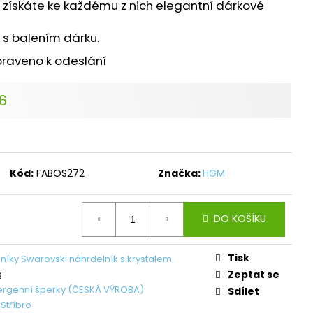
L ŠTĚSTÍ LIGHT
ů získáte ke každému z nich elegantní dárkové
 s balením dárku.
č
praveno k odeslání
26
Kód:
FABOS272
Značka:
HGM
DO KOŠÍKU
Tisk
níky Swarovski náhrdelník s krystalem
g
Zeptat se
ergenní šperky (ČESKÁ VÝROBA)
Sdílet
,
Stříbro