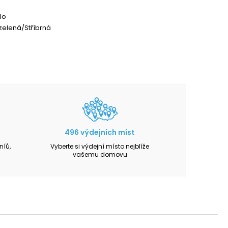
lo
elená/Stříbrná
496 výdejních míst
íů,
Vyberte si výdejní místo nejblíže
vašemu domovu