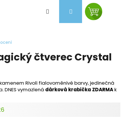
Hledat
Přihlášení
Nákupní
košík
nocení
gický čtverec Crystal
kamenem Rivoli fialovoměnivé barvy, jedinečná
oba. DNES vymazlená
dárková krabička ZDARMA
k
26
Následující