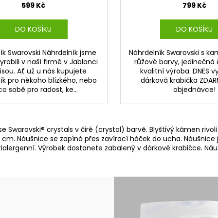
599 Kč
799 Kč
DO KOŠÍKU
DO KOŠÍKU
ík Swarovski Náhrdelník jsme
Náhrdelník Swarovski s ka
yrobili v naší firmě v Jablonci
růžové barvy, jedinečná 
isou. Ať už u nás kupujete
kvalitní výroba. DNES 
ík pro někoho blízkého, nebo
dárková krabička ZDAR
o sobě pro radost, ke...
objednávce!
 Swarovski® crystals v čiré (crystal) barvě. Blyštivý kámen rivo
 1,3 cm. Náušnice se zapíná přes zavírací háček do ucha. Náušnic
antialergenní. Výrobek dostanete zabalený v dárkové krabičce. Ná