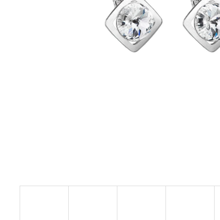
NÁHRDELNÍK KOLEČKO A HRUŠKY
MONTANA SWAROVSKI
999 Kč