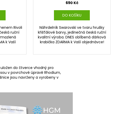
690 Kč
DO KOŠÍKU
menem Rivoli
Náhrdelník Swarovski ve tvaru hrušky
česká ruční
křišťálové barvy, jedinečná česká ruční
vymazlená
kvalitní výroba. DNES oblíbená dárková
MA k Vaší
krabička ZDARMA k Vaší objednávce!
li uložen do čtverce vhodný pro
e jsou v povrchové úpravě Rhodium,
ušnice jsou navrženy a vyrobeny v