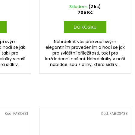
)
Skladem
(2 ks)
705 Kč
DO KOŠÍKU
apí svým
Náhrdelník vás překvapí svým
 hodí se jak
elegantním provedením a hodí se jak
 tak i pro
pro zvláštní příležitosti, tak i pro
lníky v naší
každodenní nošení. Náhrdelníky v naší
á sídlí v...
nabídce jsou z dílny, která sídlí v...
Kód:
FABOS31
Kód:
FABOS438