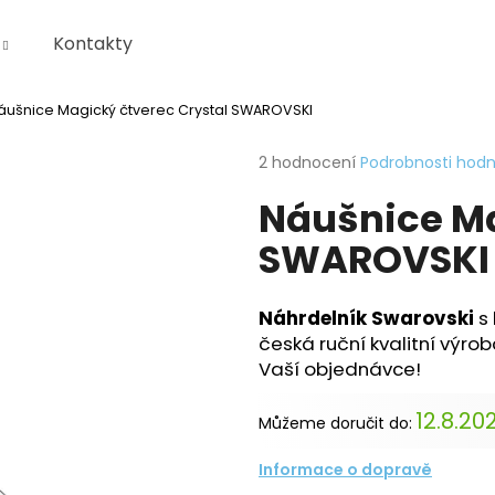
Kontakty
áušnice Magický čtverec Crystal SWAROVSKI
Co potřebujete najít?
Průměrné
2 hodnocení
Podrobnosti hod
hodnocení
Náušnice Ma
produktu
HLEDAT
je
SWAROVSKI
5,0
z
5
Doporučujeme
hvězdiček.
KRABIČKA
Náhrdelník Swarovski
s 
česká ruční kvalitní výr
Vaší objednávce!
12.8.20
Můžeme doručit do:
Informace o dopravě