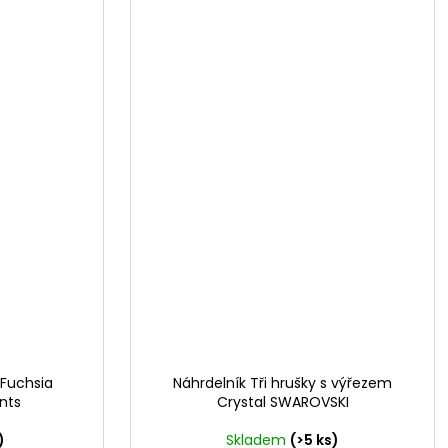
 Fuchsia
Náhrdelník Tři hrušky s výřezem
nts
Crystal SWAROVSKI
)
Skladem
(>5 ks)