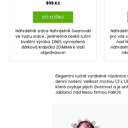
899 Kč
DO KOŠÍKU
Náhrdelník srdce Náhrdelník Swarovski
Náhrdeln
ve tvaru srdce , jedinečná česká ruční
pro vás v
kvalitní výroba. DNES vymazlená
nad N
dárková krabička ZDARMA k Vaší
náhrdeln
objednávce!
něc
Elegantní ručně vyráběné náušnice se
denní nošení. Velikost motivu 1,3 x
která zvyšuje jejich životnost a je 
Jablonci nad Nisou firmou FaBOS.