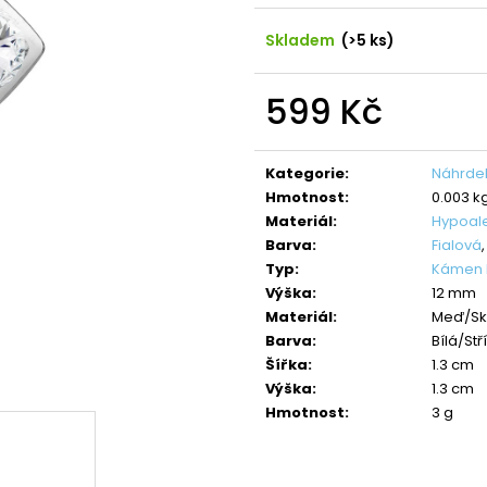
NÁHRDELNÍK ANDĚL CRYSTAL
NÁHRDELNÍK ANDĚ
SWAROVSKI
SAPPHIRE
Skladem
(>5 ks)
490 Kč
420 Kč
Původně:
850 Kč
Původně:
699 K
599 Kč
Měrná
cena:
Kategorie
:
Náhrdel
Hmotnost
:
0.003 k
Materiál
:
Hypoal
Barva
:
Fialová
Typ
:
Kámen R
Výška
:
12 mm
Materiál
:
Meď/Sk
Barva
:
Bílá/Stř
Šířka
:
1.3 cm
Výška
:
1.3 cm
Hmotnost
:
3 g