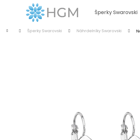
K
Přejít
na
o
Šperky Swarovski
obsah
Zpět
Zpět
š
do
do
í
Domů
Šperky Swarovski
Náhrdelníky Swarovski
N
k
obchodu
obchodu