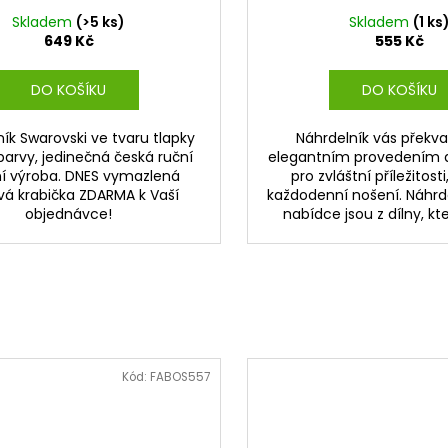
Skladem
(>5 ks)
Skladem
(1 ks
649 Kč
555 Kč
DO KOŠÍKU
DO KOŠÍKU
ík Swarovski ve tvaru tlapky
Náhrdelník vás překv
barvy, jedinečná česká ruční
elegantním provedením a
tní výroba. DNES vymazlená
pro zvláštní příležitosti,
vá krabička ZDARMA k Vaší
každodenní nošení. Náhrde
objednávce!
nabídce jsou z dílny, kter
Kód:
FABOS557