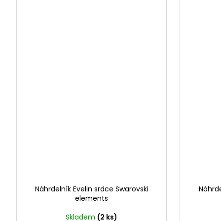
Náhrdelník Evelin srdce Swarovski
Náhrde
elements
Skladem
(2 ks)