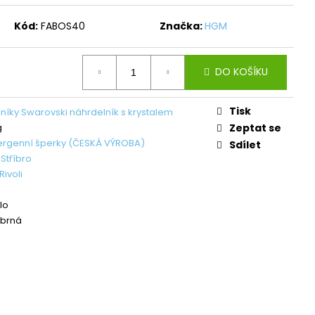
L ŠTĚSTÍ LIGHT
Kód:
FABOS40
Značka:
HGM
č
DO KOŠÍKU
Tisk
níky Swarovski náhrdelník s krystalem
g
Zeptat se
ergenní šperky (ČESKÁ VÝROBA)
Sdílet
,
Stříbro
ivoli
lo
íbrná