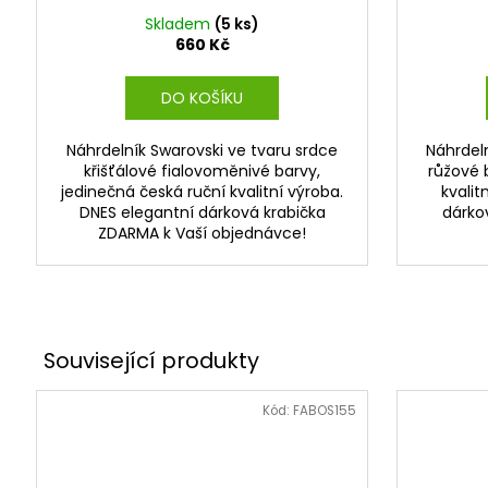
Skladem
(5 ks)
660 Kč
DO KOŠÍKU
Náhrdelník Swarovski ve tvaru srdce
Náhrdeln
křišťálové fialovoměnivé barvy,
růžové 
jedinečná česká ruční kvalitní výroba.
kvali
DNES elegantní dárková krabička
dárko
ZDARMA k Vaší objednávce!
Kód:
FABOS155