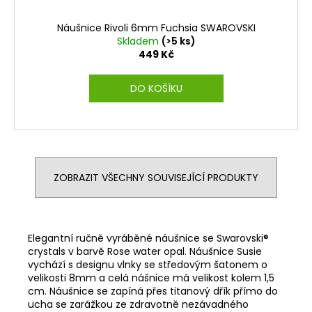
Náušnice Rivoli 6mm Fuchsia SWAROVSKI
Skladem
(>5 ks)
449 Kč
DO KOŠÍKU
ZOBRAZIT VŠECHNY SOUVISEJÍCÍ PRODUKTY
Elegantní ručně vyráběné náušnice se Swarovski®
crystals v barvě Rose water opal. Náušnice Susie
vychází s designu vlnky se středovým šatonem o
velikosti 8mm a celá nášnice má velikost kolem 1,5
cm. Náušnice se zapíná přes titanový dřík přímo do
ucha se zarážkou ze zdravotně nezávadného