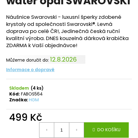
water opal SWAROVSKI
č
z
u
5
j
hvězdiček.
Náušnice Swarovski - luxusní šperky zdobené
e
krystaly od společnosti Swarovski®. Levná
m
doprava po celé ČR!, Jedinečná česká ruční
e
kvalitní výroba. DNES kouzelná dárková krabička
ZDARMA k Vaší objednávce!
PRSTEN
HVĚZDA
12.8.2026
Můžeme doručit do:
S
ŠATONY
Informace o dopravě
CRYSTAL
SWAROVSKI
330
Skladem
(4 ks)
Kč
Kód:
FABOS564
Značka:
HGM
499 Kč
Měrná
DO KOŠÍKU
cena: