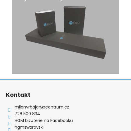
Z
á
Kontakt
p
a
milanvrbajan
@
centrum.cz
t
728 500 834
í
HGM bižuterie na Facebooku
hgmswarovski