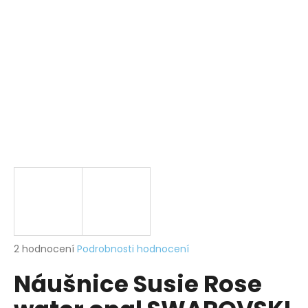
a
j
í
t
?
HLEDAT
D
o
p
Průměrné
2 hodnocení
Podrobnosti hodnocení
hodnocení
o
Náušnice Susie Rose
produktu
r
je
u
5,0