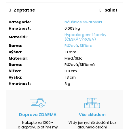
Zeptat se
Sdílet
Kategorie
:
Náušnice Swarovski
Hmotnost
:
0.003 kg
Hypoalergenní šperky
Materiál
:
(ČESKÁ VÝROBA)
Barva
:
Růžová
,
Stříbro
Výška
:
13 mm
Materiál
:
Meď/Sklo
Barva
:
Růžová/Stříbrná
Šířka
:
0.8 cm
Výška
:
1.3 cm
Hmotnost
:
3 g
Doprava ZDARMA
Vše skladem
Nakupte za 1000,-
Vždy jen rychlé dodání bez
a dopravu platíme my
dlouhého čekání