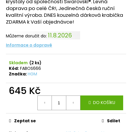
č
krystaly od společnosti Swarovski®. Levná
u
doprava po celé ČR!, Jedinečná česká ruční
j
kvalitní výroba. DNES kouzelná dárková krabička
e
ZDARMA k Vaší objednávce!
m
e
11.8.2026
Můžeme doručit do:
Informace o dopravě
PRSTEN
HVĚZDA
S
Skladem
(2 ks)
ŠATONY
Kód:
FABOS666
CRYSTAL
Značka:
HGM
SWAROVSKI
330
645 Kč
Kč
Měrná
DO KOŠÍKU
cena:
Zeptat se
Sdílet