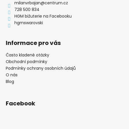
a
milanvrbajan
@
centrum.cz
t
728 500 834
í
HGM bižuterie na Facebooku
hgmswarovski
Informace pro vás
Často kladené otázky
Obchodní podmínky
Podmínky ochrany osobních údajů
O nás
Blog
Facebook