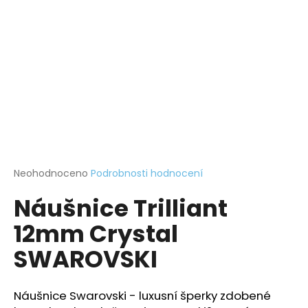
a
j
í
t
?
HLEDAT
Průměrné
Neohodnoceno
Podrobnosti hodnocení
hodnocení
Náušnice Trilliant
produktu
je
D
12mm Crystal
0,0
o
z
p
SWAROVSKI
5
o
hvězdiček.
r
u
Náušnice Swarovski - luxusní šperky zdobené