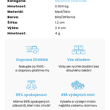
Kategorie
:
Náušnice Swarovski
Hmotnost
:
0.004 kg
Materiál
:
Meď/Sklo
Barva
:
Bílá/Stříbrná
Šířka
:
1.2 cm
Výška
:
2.4 cm
Hmotnost
:
4 g
Doprava ZDARMA
Vše skladem
Nakupte za 1000,-
Vždy jen rychlé dodání bez
a dopravu platíme my
dlouhého čekání
99% spokojenost
496 výdejních míst
Máme 99% spokojených
Vyberte si výdejní místo
zákazníů, kterí nás chválí
nejblíže vašemu domovu