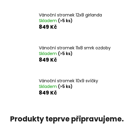
č
u
j
Vánoční stromek 12x8 girlanda
e
Skladem
(>5 ks)
m
849 Kč
e
Vánoční stromek 11x8 smrk ozdoby
PRSTEN
Skladem
(>5 ks)
HVĚZDA
849 Kč
S
ŠATONY
CRYSTAL
SWAROVSKI
Vánoční stromek 10x9 svíčky
330
Skladem
(>5 ks)
Kč
849 Kč
Produkty teprve připravujeme.