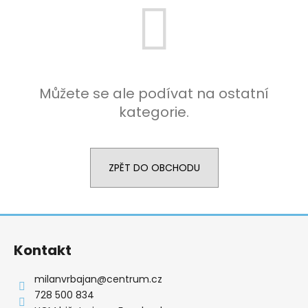
Můžete se ale podívat na ostatní
kategorie.
ZPĚT DO OBCHODU
Z
á
Kontakt
p
a
milanvrbajan
@
centrum.cz
t
728 500 834