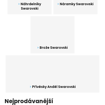
Náhrdelníky
Náramky Swarovski
a
Swarovski
j
í
t
?
Brože Swarovski
HLEDAT
D
o
p
Přívěsky Anděl Swarovski
o
r
Nejprodávanější
u