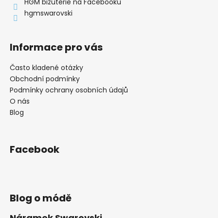
í
HGM bižuterie na Facebooku
hgmswarovski
Informace pro vás
Často kladené otázky
Obchodní podmínky
Podmínky ochrany osobních údajů
O nás
Blog
Facebook
Blog o módě
Náramek Swarovski