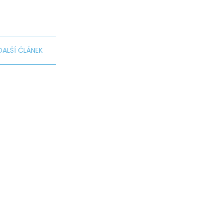
L ŠTĚSTÍ LIGHT
č
DALŠÍ ČLÁNEK