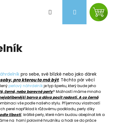
Hledat
Přihlášení
Nákupní
košík
elník
áhrdelník
pro sebe, své blízké nebo jako dárek
osoby, pro kterou to má být
. Těchto pár věcí
olený
perlový náhrdelník
je typ šperku, který bude jeho
lé, černé, nebo barevné perly
? Možností máme mnoho
nejoblíbenější barva a dáva pocit radosti. A co černá
mbinaci vše podle našeho stylu.
Příjemnou vlastností
lých perel například k růžovému podkladu, perly díky
dle libosti
, krátké perly, které nám budou obepínat krk a
é máme na
horní polovině hrudníku a hodi se do práce
Následující