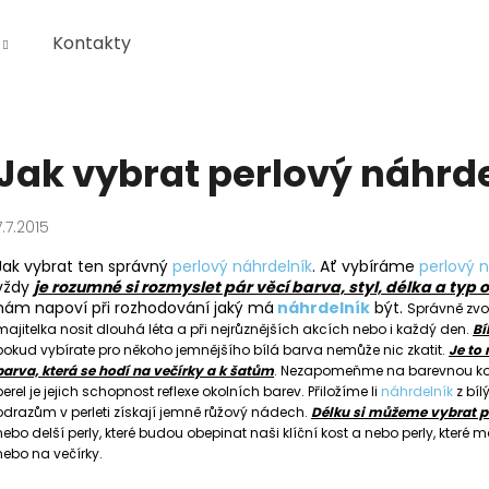
Kontakty
Co potřebujete najít?
Jak vybrat perlový náhrd
HLEDAT
7.7.2015
Jak vybrat ten správný
perlový náhrdelník
. Ať vybíráme
perlový n
vždy
je rozumné si rozmyslet pár věcí barva, styl, délka a typ 
Doporučujeme
nám napoví při rozhodování jaký má
náhrdelník
být.
Správně zv
majitelka nosit dlouhá léta a při nejrůznějších akcích nebo i každý den.
Bí
pokud vybírate pro někoho jemnějšího bílá barva nemůže nic zkatit.
Je to 
barva, která se hodí na večírky a k šatům
. Nezapomeňme na barevnou ko
perel je jejich schopnost reflexe okolních barev. Přiložíme li
náhrdelník
z bí
odrazům v perleti získají jemně růžový nádech.
Délku si můžeme vybrat po
nebo delší perly, které budou obepinat naši klíční kost a nebo perly, kter
nebo na večírky.