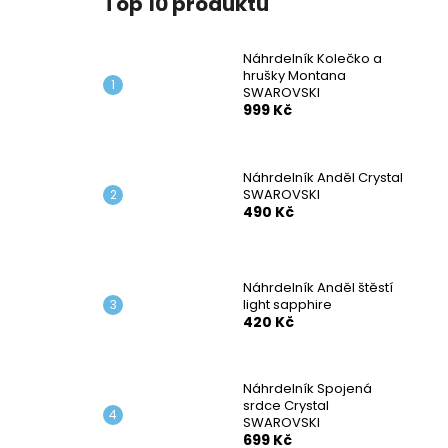
Top 10 produktů
NÁHRDELNÍK KOLEČKO A HRUŠKY
l
MONTANA SWAROVSKI
999 Kč
Náhrdelník Kolečko a
hrušky Montana
SWAROVSKI
999 Kč
Náhrdelník Anděl Crystal
SWAROVSKI
490 Kč
Náhrdelník Anděl štěstí
light sapphire
420 Kč
Náhrdelník Spojená
srdce Crystal
SWAROVSKI
699 Kč