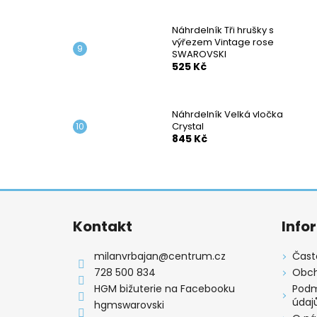
Náhrdelník Tři hrušky s
výřezem Vintage rose
SWAROVSKI
525 Kč
Náhrdelník Velká vločka
Crystal
845 Kč
Z
á
Kontakt
Info
p
a
milanvrbajan
@
centrum.cz
Čast
t
728 500 834
Obch
í
HGM bižuterie na Facebooku
Podm
údaj
hgmswarovski