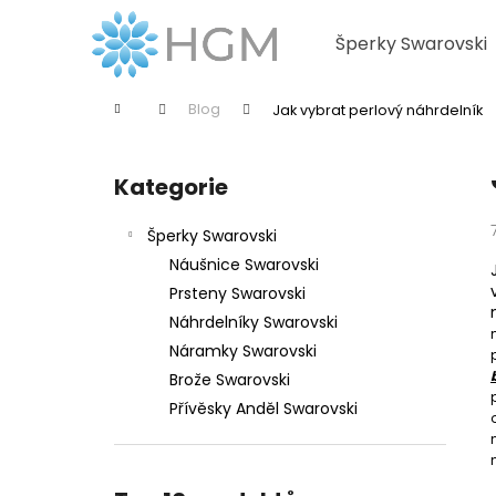
K
Přejít
na
o
Šperky Swarovski
obsah
Zpět
Zpět
š
do
do
í
Domů
Blog
Jak vybrat perlový náhrdelník
k
obchodu
obchodu
P
o
Kategorie
Přeskočit
s
kategorie
t
Šperky Swarovski
r
Náušnice Swarovski
a
Prsteny Swarovski
n
Náhrdelníky Swarovski
n
Náramky Swarovski
í
Brože Swarovski
p
Přívěsky Anděl Swarovski
a
n
e