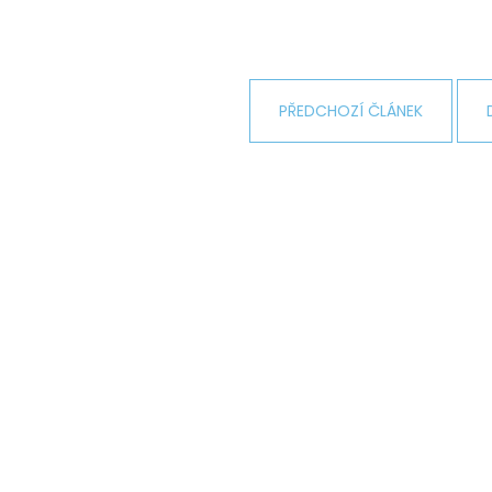
NÁHRDELNÍK ANDĚL CRYSTAL
NÁHRDELNÍK ANDĚ
SWAROVSKI
SAPPHIRE
490 Kč
420 Kč
Původně:
850 Kč
Původně:
699 K
PŘEDCHOZÍ ČLÁNEK