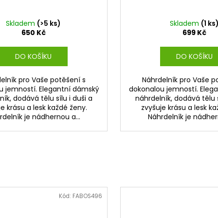
Skladem
(>5 ks)
Skladem
(1 ks
650 Kč
699 Kč
DO KOŠÍKU
DO KOŠÍKU
elník pro Vaše potěšení s
Náhrdelník pro Vaše p
u jemností. Elegantní dámský
dokonalou jemností. Eleg
ík, dodává tělu sílu i duši a
náhrdelník, dodává tělu s
e krásu a lesk každé ženy.
zvyšuje krásu a lesk ka
delník je nádhernou a...
Náhrdelník je nádhern
Kód:
FABOS496