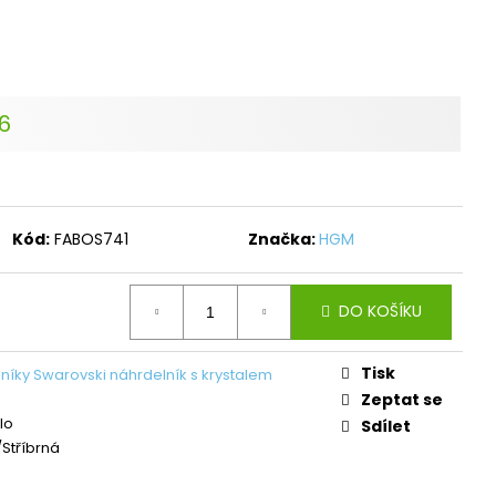
L ŠTĚSTÍ LIGHT
č
26
Kód:
FABOS741
Značka:
HGM
DO KOŠÍKU
Tisk
níky Swarovski náhrdelník s krystalem
Zeptat se
lo
Sdílet
Stříbrná