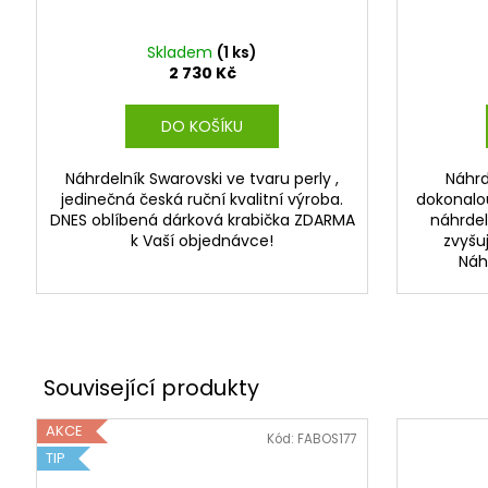
Skladem
(1 ks)
2 730 Kč
DO KOŠÍKU
Náhrdelník Swarovski ve tvaru perly ,
Náhrd
jedinečná česká ruční kvalitní výroba.
dokonalo
DNES oblíbená dárková krabička ZDARMA
náhrdeln
k Vaší objednávce!
zvyšuj
Náhr
AKCE
Kód:
FABOS177
TIP