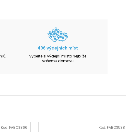
496 výdejních míst
íů,
Vyberte si výdejní místo nejblíže
vašemu domovu
Kód:
FABOS866
Kód:
FABOS538