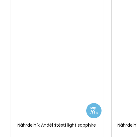
699
KČ
–39 %
Náhrdelník Anděl štěstí light sapphire
Náhrdelní