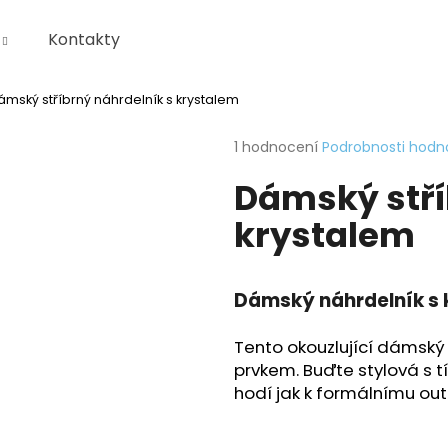
Kontakty
ámský stříbrný náhrdelník s krystalem
Co potřebujete najít?
Průměrné
1 hodnocení
Podrobnosti hodn
hodnocení
Dámský stří
produktu
HLEDAT
je
krystalem
5,0
z
5
Doporučujeme
hvězdiček.
KRABIČKA
Dámský náhrdelník s 
Tento okouzlující dámský 
prvkem. Buďte stylová s 
hodí jak k formálnímu outf