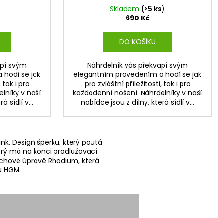
)
Skladem
(>5 ks)
690 Kč
DO KOŠÍKU
apí svým
Náhrdelník vás překvapí svým
 hodí se jak
elegantním provedením a hodí se jak
 tak i pro
pro zvláštní příležitosti, tak i pro
lníky v naší
každodenní nošení. Náhrdelníky v naší
á sídlí v...
nabídce jsou z dílny, která sídlí v...
ink. Design šperku, který poutá
terý má na konci prodlužovací
vrchové úpravě Rhodium, která
ou HGM.