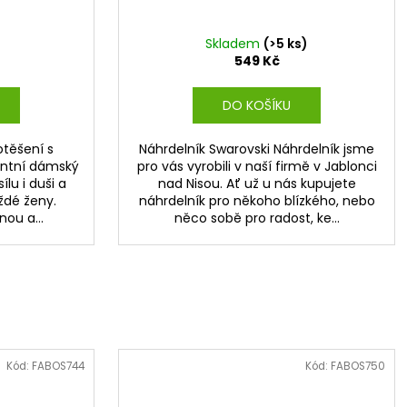
)
Skladem
(>5 ks)
549 Kč
DO KOŠÍKU
otěšení s
Náhrdelník Swarovski Náhrdelník jsme
antní dámský
pro vás vyrobili v naší firmě v Jablonci
ílu i duši a
nad Nisou. Ať už u nás kupujete
ždé ženy.
náhrdelník pro někoho blízkého, nebo
ou a...
něco sobě pro radost, ke...
Kód:
FABOS744
Kód:
FABOS750