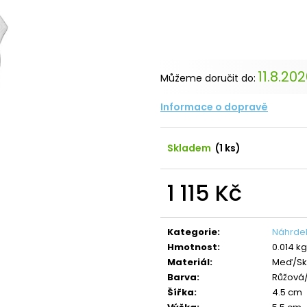
NÁHRDELNÍK ANDĚL CRYSTAL
NÁHRDELNÍK ANDĚ
SWAROVSKI
SAPPHIRE
490 Kč
420 Kč
Původně:
850 Kč
Původně:
699 K
11.8.20
Můžeme doručit do:
Informace o dopravě
Skladem
(1 ks)
1 115 Kč
Měrná
cena:
Kategorie
:
Náhrdel
Hmotnost
:
0.014 kg
Materiál
:
Meď/Sk
Barva
:
Růžová/
Šířka
:
4.5 cm