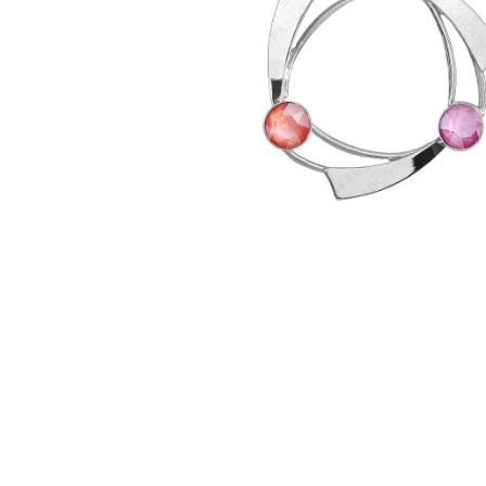
NÁHRDELNÍK KOLEČKO A HRUŠKY
MONTANA SWAROVSKI
999 Kč