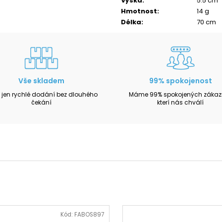
Výška
:
5.5 cm
Hmotnost
:
14 g
Délka
:
70 cm
Vše skladem
99% spokojenost
 jen rychlé dodání bez dlouhého
Máme 99% spokojených zákazn
čekání
kterí nás chválí
Kód:
FABOS897