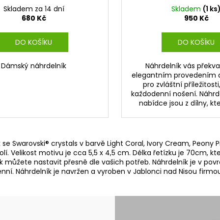
Skladem za 14 dní
Skladem
(1 ks
680 Kč
950 Kč
DO KOŠÍKU
DO KOŠÍKU
Dámský náhrdelník
Náhrdelník vás překv
elegantním provedením a
pro zvláštní příležitosti,
každodenní nošení. Náhrde
nabídce jsou z dílny, kter
se Swarovski® crystals v barvě Light Coral, Ivory Cream, Peony P
í. Velikost motivu je cca 5,5 x 4,5 cm. Délka řetízku je 70cm, k
tak můžete nastavit přesně dle vašich potřeb. Náhrdelník je v po
genní. Náhrdelník je navržen a vyroben v Jablonci nad Nisou firm