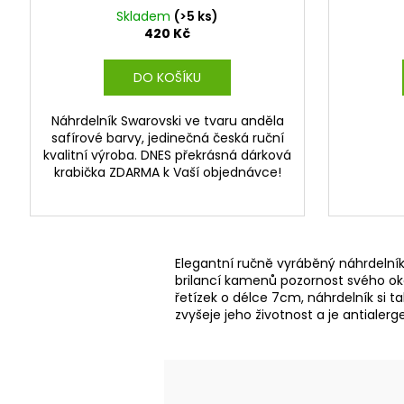
Skladem
(>5 ks)
420 Kč
DO KOŠÍKU
Náhrdelník Swarovski ve tvaru anděla
safírové barvy, jedinečná česká ruční
kvalitní výroba. DNES překrásná dárková
krabička ZDARMA k Vaší objednávce!
Elegantní ručně vyráběný náhrdelník 
brilancí kamenů pozornost svého okol
řetízek o délce 7cm, náhrdelník si 
zvyšeje jeho životnost a je antialer