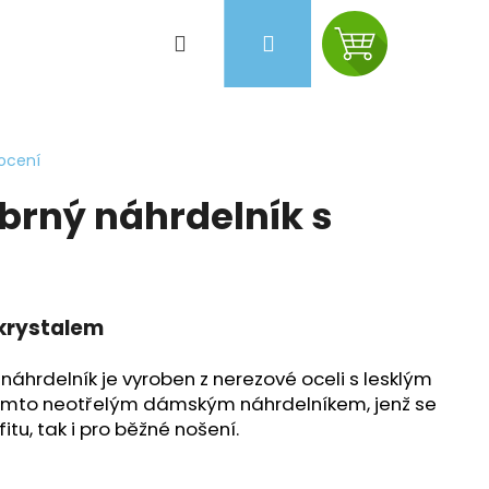
Hledat
Přihlášení
Nákupní
košík
ocení
brný náhrdelník s
krystalem
náhrdelník je vyroben z nerezové oceli s lesklým
tímto neotřelým dámským náhrdelníkem, jenž se
itu, tak i pro běžné nošení.
Následující