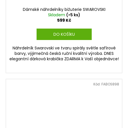
Dámské náhrdelníky bižuterie SWAROVSKI
Skladem
(>5 ks)
599 Kč
DO KOŠÍKU
Náhrdelník Swarovski ve tvaru spirály světle safírové
barvy, výjimečná česká ruční kvalitní výroba. DNES
elegantní dárková krabička ZDARMA k Vaší objednávce!
Kód:
FABOS898