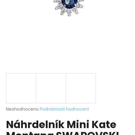
a
j
í
t
?
HLEDAT
D
o
p
Průměrné
Neohodnoceno
Podrobnosti hodnocení
hodnocení
o
Náhrdelník Mini Kate
produktu
r
je
u
0,0