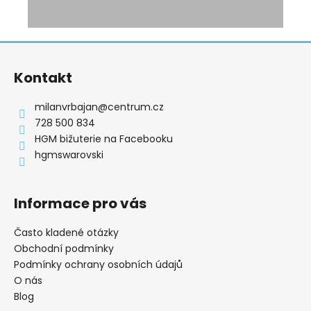
Z
á
Kontakt
p
a
milanvrbajan
@
centrum.cz
t
728 500 834
í
HGM bižuterie na Facebooku
hgmswarovski
Informace pro vás
Často kladené otázky
Obchodní podmínky
Podmínky ochrany osobních údajů
O nás
Blog