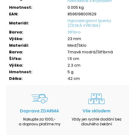
náhrdelník s krystalem
Hmotnost
:
0.005 kg
EAN
:
8596198001629
Hypoalergenní šperky
Materiál
:
(ČESKÁ VÝROBA)
Barva
:
Stříbro
Výška
:
23 mm
Materiál
:
Meď/Sklo
Barva
:
Tmavě modrá/Stříbrná
Šířka
:
1.5 cm
Výška
:
2.3 cm
Hmotnost
:
5 g
Délka
:
42 cm
Doprava ZDARMA
Vše skladem
Nakupte za 1000,-
Vždy jen rychlé dodání bez
a dopravu platíme my
dlouhého čekání