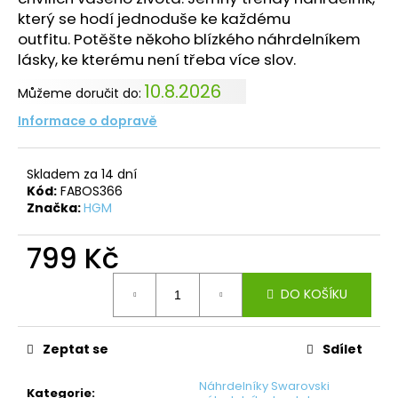
který se hodí jednoduše ke každému
outfitu. Potěšte někoho blízkého náhrdelníkem
lásky, ke kterému není třeba více slov.
10.8.2026
Můžeme doručit do:
Informace o dopravě
Skladem za 14 dní
Kód:
FABOS366
Značka:
HGM
799 Kč
Měrná
DO KOŠÍKU
cena:
Zeptat se
Sdílet
Náhrdelníky Swarovski
Kategorie
: