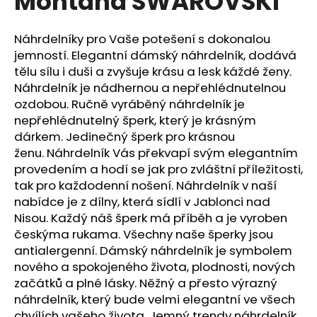
Montana SWAROVSKI
č
z
u
5
j
hvězdiček.
Náhrdelníky pro Vaše potešení s dokonalou
e
jemností. Elegantní dámský náhrdelník, dodává
m
tělu sílu i duši a zvyšuje krásu a lesk káždé ženy.
e
Náhrdelník je nádhernou a nepřehlédnutelnou
ozdobou. Ručně vyráběný náhrdelník je
nepřehlédnutelný šperk, který je krásným
NÁHRDELNÍK
ANDĚL
dárkem. Jedinečný šperk pro krásnou
ŠTĚSTÍ
ženu. Náhrdelník Vás překvapí svým elegantním
LIGHT
provedením a hodí se jak pro zvláštní příležitosti,
SAPPHIRE
tak pro každodenní nošení. Náhrdelník v naší
420
Kč
nabídce je z dílny, která sídlí v Jablonci nad
Původně:
Nisou. Každý náš šperk má příběh a je vyroben
699
českýma rukama. Všechny naše šperky jsou
Kč
antialergenní. Dámský náhrdelník je symbolem
nového a spokojeného života, plodnosti, nových
začátků a plné lásky. Něžný a přesto výrazný
náhrdelník, který bude velmi elegantní ve všech
chvílích vašeho života. Jemný trendy náhrdelník,