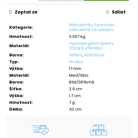
Zeptat se
Sdílet
Náhrdelníky Swarovski
Kategorie
:
náhrdelník s krystalem
Hmotnost
:
0.007 kg
Hypoalergenní šperky
Materiál
:
(ČESKÁ VÝROBA)
Barva
:
Stříbro
,
Křišťálová
Typ
:
Hruška
Výška
:
17 mm
Materiál
:
Meď/Sklo
Barva
:
Bílá/Stříbrná
Šířka
:
2.9 cm
Výška
:
1.7 cm
Hmotnost
:
7 g
Délka
:
42 cm