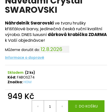
Navetami Crystal
č
z
u
SWAROVSKI
5
j
hvězdiček.
e
m
Náhrdelník Swarovski
ve tvaru hrušky
e
křišťálové barvy, jedinečná česká ruční kvalitní
výroba. DNES luxusní
dárková krabička ZDARMA
k Vaší objednávce!
NÁHRDELNÍK
RIVOLI
12.8.2026
Můžeme doručit do:
STŘAPCE
ROSE
Informace o dopravě
SWAROVSKI
710
Kč
Skladem
(2 ks)
Kód:
FABOS274
Značka:
HGM
949 Kč
Měrná
DO KOŠÍKU
cena: