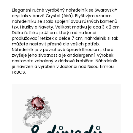
Elegantní ručně vyráběný náhrdelník se Swarovski®
crystals v barvě Crystal (čirá). Blyštivým vzorem
náhrdelníku se stalo spojení dvou rúzných kamenů
tzv. Hrušky a Navety. Velikost motivu je cca 3 x 2 cm.
Délka řetízku je 41 cm, který má na konci
prodlužovací řetízek o délce 7 cm, náhrdelník si tak
můžete nastavit přesně dle vašich potřeb.
Náhrdelník je v povrchové úpravě Rhodium, která
zvyšeje jeho životnost a je antialergenní. Výrobek
dostanete zabalený v dárkové krabičce. Náhrdelník
je navržen a vyroben v Jablonci nad Nisou firmou
FaBOS.