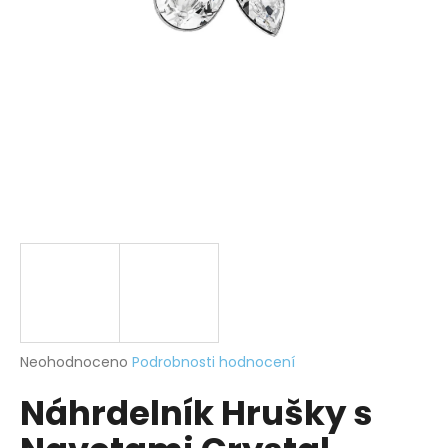
a
j
í
t
?
HLEDAT
D
o
p
Průměrné
Neohodnoceno
Podrobnosti hodnocení
hodnocení
o
Náhrdelník Hrušky s
produktu
r
je
u
0,0