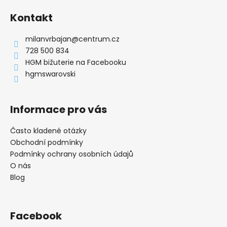
á
Kontakt
p
a
milanvrbajan
@
centrum.cz
t
728 500 834
í
HGM bižuterie na Facebooku
hgmswarovski
Informace pro vás
Často kladené otázky
Obchodní podmínky
Podmínky ochrany osobních údajů
O nás
Blog
Facebook