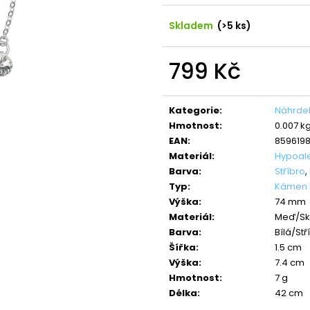
NÁHRDELNÍK ANDĚL CRYSTAL
NÁHRDELNÍK ANDĚ
SWAROVSKI
SAPPHIRE
Skladem
(>5 ks)
490 Kč
420 Kč
Původně:
850 Kč
Původně:
699 K
799 Kč
Měrná
cena:
Kategorie
:
Náhrdel
Hmotnost
:
0.007 k
EAN
:
859619
Materiál
:
Hypoal
Barva
:
Stříbro
,
Typ
:
Kámen R
Výška
:
74 mm
Materiál
:
Meď/Sk
Barva
:
Bílá/Stř
Šířka
:
1.5 cm
Výška
:
7.4 cm
Hmotnost
:
7 g
Délka
:
42 cm