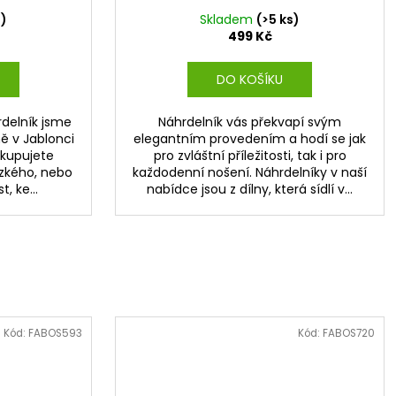
s)
Skladem
(>5 ks)
499 Kč
DO KOŠÍKU
rdelník jsme
Náhrdelník vás překvapí svým
mě v Jablonci
elegantním provedením a hodí se jak
 kupujete
pro zvláštní příležitosti, tak i pro
ízkého, nebo
každodenní nošení. Náhrdelníky v naší
, ke...
nabídce jsou z dílny, která sídlí v...
Kód:
FABOS593
Kód:
FABOS720