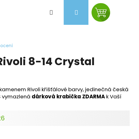
Hledat
Přihlášení
Nákupní
košík
nocení
ivoli 8-14 Crystal
kamenem Rivoli křišťálové barvy, jedinečná česká
ES vymazlená
dárková krabička ZDARMA
k Vaší
26
Následující