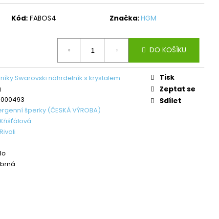
L ŠTĚSTÍ LIGHT
Kód:
FABOS4
Značka:
HGM
č
DO KOŠÍKU
Tisk
níky Swarovski náhrdelník s krystalem
g
Zeptat se
8000493
Sdílet
ergenní šperky (ČESKÁ VÝROBA)
Křišťálová
ivoli
lo
íbrná