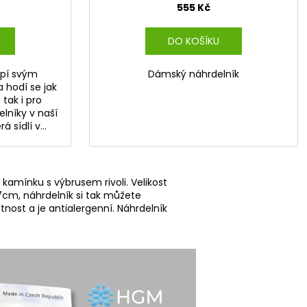
555 Kč
DO KOŠÍKU
apí svým
Dámský náhrdelník
 hodí se jak
 tak i pro
lníky v naší
á sídlí v...
 kamínku s výbrusem rivoli. Velikost
 7cm, náhrdelník si tak můžete
tnost a je antialergenní. Náhrdelník