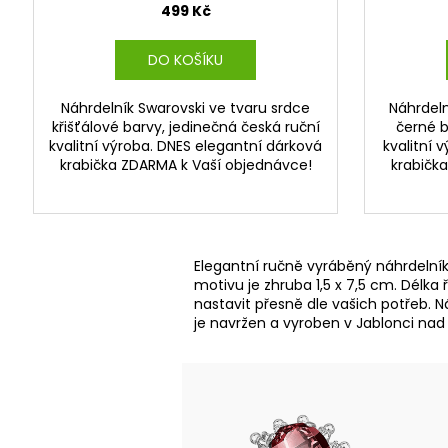
499 Kč
DO KOŠÍKU
Náhrdelník Swarovski ve tvaru srdce
Náhrdeln
křišťálové barvy, jedinečná česká ruční
černé b
kvalitní výroba. DNES elegantní dárková
kvalitní 
krabička ZDARMA k Vaší objednávce!
krabičk
Elegantní ručně vyráběný náhrdelník s
motivu je zhruba 1,5 x 7,5 cm. Délka
nastavit přesně dle vašich potřeb. N
je navržen a vyroben v Jablonci nad