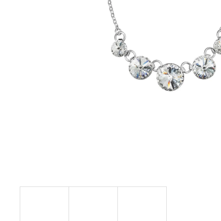
NÁHRDELNÍK KOLEČKO A HRUŠKY
MONTANA SWAROVSKI
999 Kč