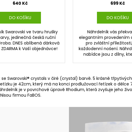
640 Kč
699 Kč
DO KOŠÍKU
DO KOŠÍKU
ík Swarovski ve tvaru hrušky
Náhrdelník vás překv
arvy, jedinečná česká ruční
elegantním provedením a
výroba. DNES oblíbená dárková
pro zvláštní příležitosti,
a ZDARMA k Vaší objednávce!
každodenní nošení. Náhrde
nabídce jsou z dílny, kter
e Swarovski® crystals v čiré (crystal) barvě. 5 krásně třpytivých
 řetízku je 42cm, který má na konci prodlužovací řetízek o délce
áhrdelník je v povrchové úpravě Rhodium, která zvyšuje jeho živo
 Nisou firmou FaBOS.