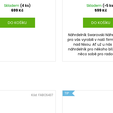
Skladem
(4 ks)
Skladem
(>5 k
699 Kč
599 Kč
DO KOŠÍKU
DO KOŠÍKU
Náhrdelník Swarovski Náh
pro vás vyrobili v naší fir
nad Nisou. Ať už u nás
náhrdelník pro někoho bl
něco sobě pro radost
TIP
Kód:
FABOS437