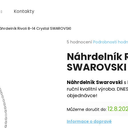
Kontakty
áhrdelník Rivoli 8-14 Crystal SWAROVSKI
Co potřebujete najít?
Průměrné
5 hodnocení
Podrobnosti hod
hodnocení
Náhrdelník R
produktu
HLEDAT
je
SWAROVSKI
4,6
z
5
Doporučujeme
hvězdiček.
KRABIČKA
Náhrdelník Swarovski
s 
ruční kvalitní výroba. DN
objednávce!
12.8.20
Můžeme doručit do:
Informace o dopravě