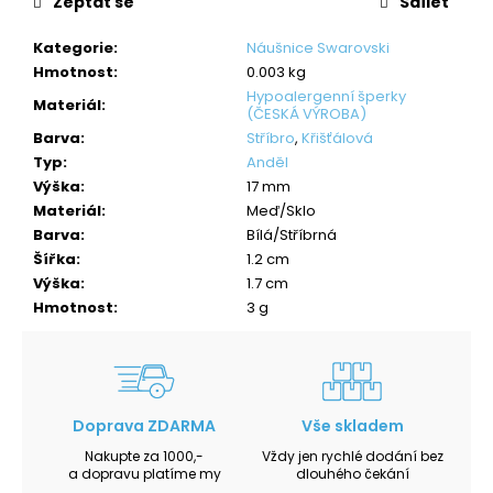
Zeptat se
Sdílet
Kategorie
:
Náušnice Swarovski
Hmotnost
:
0.003 kg
Hypoalergenní šperky
Materiál
:
(ČESKÁ VÝROBA)
Barva
:
Stříbro
,
Křišťálová
Typ
:
Anděl
Výška
:
17 mm
Materiál
:
Meď/Sklo
Barva
:
Bílá/Stříbrná
Šířka
:
1.2 cm
Výška
:
1.7 cm
Hmotnost
:
3 g
Doprava ZDARMA
Vše skladem
Nakupte za 1000,-
Vždy jen rychlé dodání bez
a dopravu platíme my
dlouhého čekání