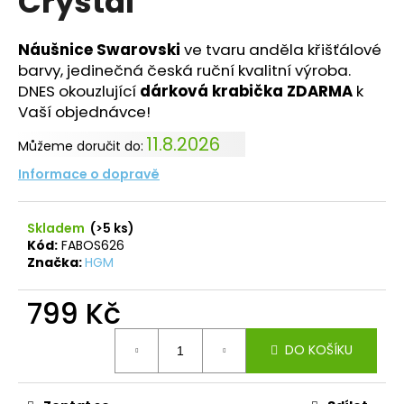
Crystal
č
z
u
5
j
hvězdiček.
Náušnice Swarovski
ve tvaru anděla křišťálové
e
barvy, jedinečná česká ruční kvalitní výroba.
m
DNES okouzlující
dárková krabička ZDARMA
k
e
Vaší objednávce!
11.8.2026
Můžeme doručit do:
NÁHRDELNÍK
ANDĚL
Informace o dopravě
ŠTĚSTÍ
ROSE
420
Skladem
(>5 ks)
Kč
Kód:
FABOS626
Původně:
Značka:
HGM
699
Kč
799 Kč
Měrná
DO KOŠÍKU
cena: