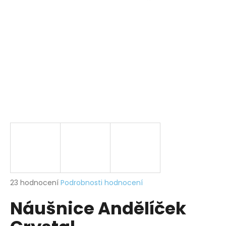
a
j
í
t
?
HLEDAT
D
o
p
Průměrné
23 hodnocení
Podrobnosti hodnocení
hodnocení
o
Náušnice Andělíček
produktu
r
je
u
4,0