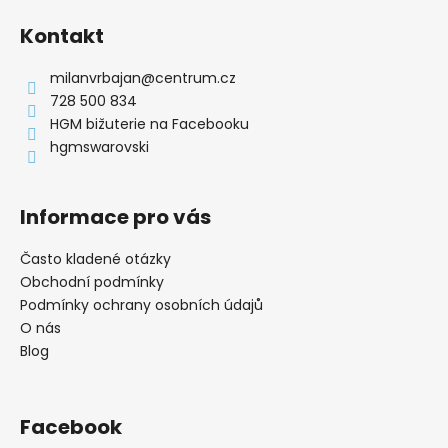
á
Kontakt
p
a
milanvrbajan
@
centrum.cz
t
728 500 834
í
HGM bižuterie na Facebooku
hgmswarovski
Informace pro vás
Často kladené otázky
Obchodní podmínky
Podmínky ochrany osobních údajů
O nás
Blog
Facebook