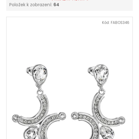
Položek k zobrazení:
64
V
Kód:
FABOS346
ý
p
i
s
p
r
o
d
u
k
t
ů