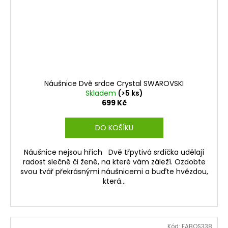
Náušnice Dvě srdce Crystal SWAROVSKI
Skladem
(>5 ks)
699 Kč
DO KOŠÍKU
Náušnice nejsou hřích Dvě třpytivá srdíčka udělají
radost slečně či ženě, na které vám záleží. Ozdobte
svou tvář překrásnými náušnicemi a buďte hvězdou,
která...
Kód:
FABOS338