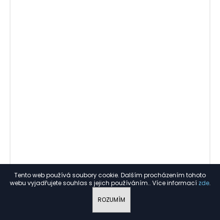
Tento web používá soubory cookie. Dalším procházením tohoto
webu vyjadřujete souhlas s jejich používáním.. Více informací
zde
.
ROZUMÍM
619 KČ
–11 %