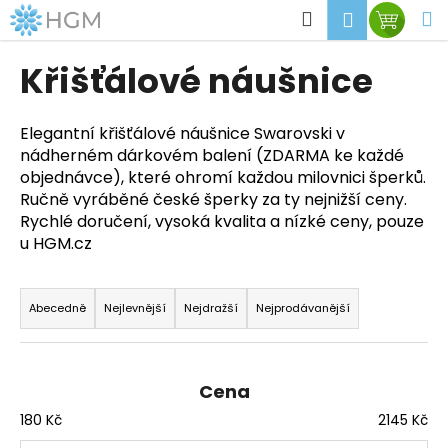
K
Přejít
Hledat
M
Přihlášen
Nákup
na
o
obsah
Zpět
Zpět
košík
š
Křišťálové náušnice
í
C
k
o
Elegantní křišťálové náušnice Swarovski v
nádherném dárkovém balení (ZDARMA ke každé
p
objednávce), které ohromí každou milovnici šperků.
o
Ručně vyráběné české šperky za ty nejnižší ceny.
t
Rychlé doručení, vysoká kvalita a nízké ceny, pouze
ř
u HGM.cz
e
Ř
b
a
Abecedně
Nejlevnější
Nejdražší
Nejprodávanější
u
z
j
e
e
n
Cena
t
í
e
180
Kč
2145
Kč
p
n