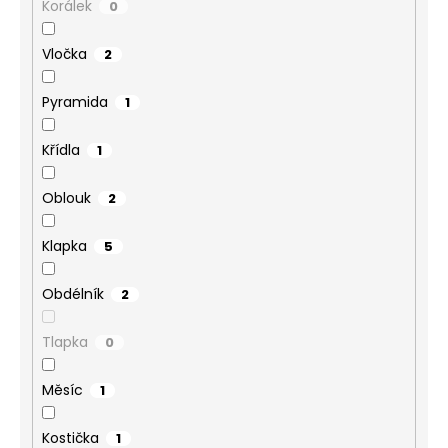
Korálek
0
Vločka
2
Pyramida
1
Křídla
1
Oblouk
2
Klapka
5
Obdélník
2
Tlapka
0
Měsíc
1
Kostička
1