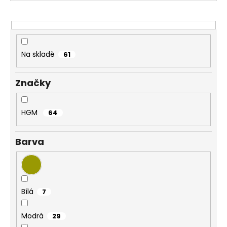
r
a
o
j
d
í
u
t
Na skladě
61
k
?
t
Značky
ů
HGM
64
HLEDAT
Barva
D
o
p
Bílá
7
o
r
u
Modrá
29