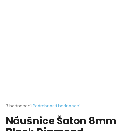
a
j
í
t
?
HLEDAT
D
o
p
Průměrné
3 hodnocení
Podrobnosti hodnocení
hodnocení
o
Náušnice Šaton 8mm
produktu
r
je
u
5,0