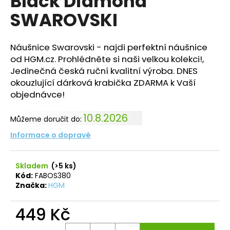
Black Diamond
č
z
u
SWAROVSKI
5
j
hvězdiček.
e
m
Náušnice Swarovski - najdi perfektní náušnice
e
od HGM.cz. Prohlédněte si naši velkou kolekci!,
Jedinečná česká ruční kvalitní výroba. DNES
okouzlující dárková krabička ZDARMA k Vaší
NÁHRDELNÍK
objednávce!
ANDĚL
CRYSTAL
SWAROVSKI
10.8.2026
Můžeme doručit do:
490
Informace o dopravě
Kč
Původně:
850
Kč
Skladem
(>5 ks)
Kód:
FABOS380
Značka:
HGM
449 Kč
Měrná