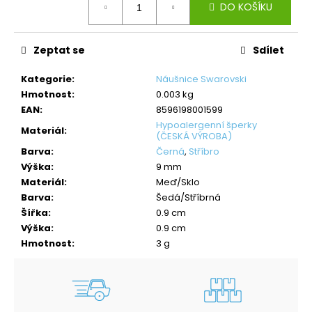
DO KOŠÍKU
cena:
Zeptat se
Sdílet
Kategorie
:
Náušnice Swarovski
Hmotnost
:
0.003 kg
EAN
:
8596198001599
Hypoalergenní šperky
Materiál
:
(ČESKÁ VÝROBA)
Barva
:
Černá
,
Stříbro
Výška
:
9 mm
Materiál
:
Meď/Sklo
Barva
:
Šedá/Stříbrná
Šířka
:
0.9 cm
Výška
:
0.9 cm
Hmotnost
:
3 g