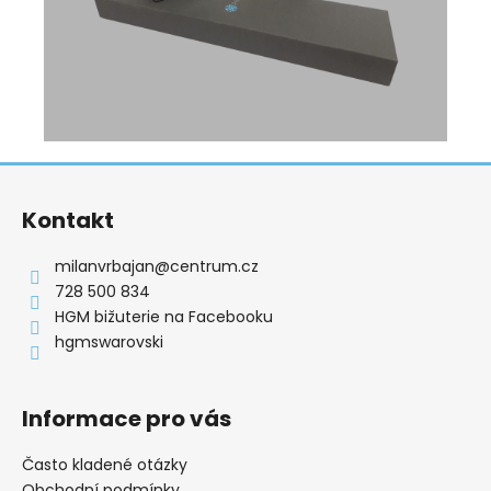
Z
á
Kontakt
p
a
milanvrbajan
@
centrum.cz
t
728 500 834
í
HGM bižuterie na Facebooku
hgmswarovski
Informace pro vás
Často kladené otázky
Obchodní podmínky