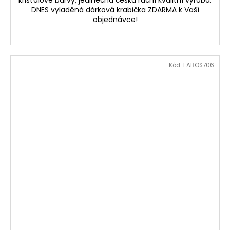
křišťálové barvy, jedinečná česká ruční kvalitní výroba.
DNES vyladěná dárková krabička ZDARMA k Vaší
objednávce!
Kód:
FABOS706